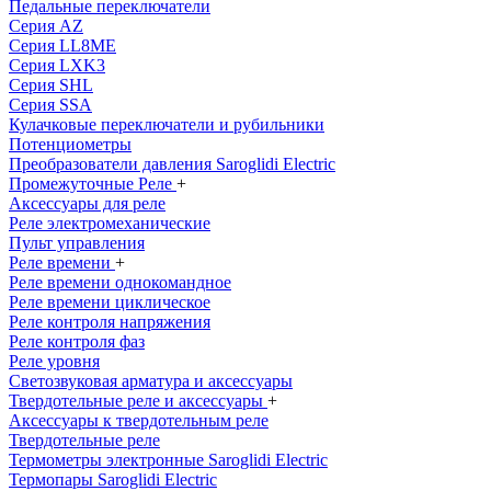
Педальные переключатели
Серия AZ
Серия LL8ME
Серия LXK3
Серия SHL
Серия SSA
Кулачковые переключатели и рубильники
Потенциометры
Преобразователи давления Saroglidi Electric
Промежуточные Реле
+
Аксессуары для реле
Реле электромеханические
Пульт управления
Реле времени
+
Реле времени однокомандное
Реле времени циклическое
Реле контроля напряжения
Реле контроля фаз
Реле уровня
Светозвуковая арматура и аксессуары
Твердотельные реле и аксессуары
+
Аксессуары к твердотельным реле
Твердотельные реле
Термометры электронные Saroglidi Electric
Термопары Saroglidi Electric