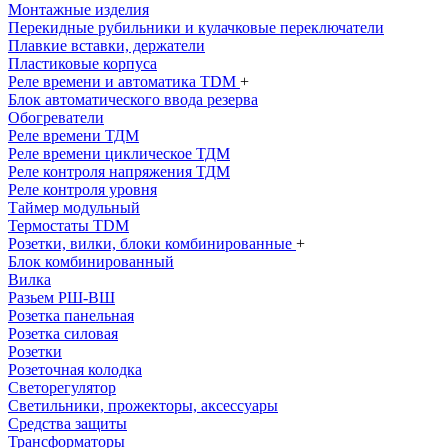
Монтажные изделия
Перекидные рубильники и кулачковые переключатели
Плавкие вставки, держатели
Пластиковые корпуса
Реле времени и автоматика TDM
+
Блок автоматического ввода резерва
Обогреватели
Реле времени ТДМ
Реле времени циклическое ТДМ
Реле контроля напряжения ТДМ
Реле контроля уровня
Таймер модульный
Термостаты TDM
Розетки, вилки, блоки комбинированные
+
Блок комбинированный
Вилка
Разьем РШ-ВШ
Розетка панельная
Розетка силовая
Розетки
Розеточная колодка
Светорегулятор
Светильники, прожекторы, аксессуары
Средства защиты
Трансформаторы