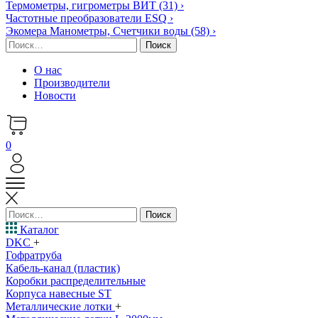
Термометры, гигрометры ВИТ
(31)
›
Частотные преобразователи ESQ
›
Экомера Манометры, Счетчики воды
(58)
›
Найти:
О нас
Производители
Новости
0
Найти:
Каталог
DKC
+
Гофратруба
Кабель-канал (пластик)
Коробки распределительные
Корпуса навесные ST
Металлические лотки
+