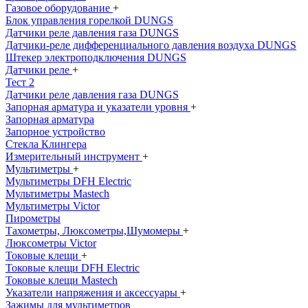
Газовое оборудование
+
Блок управления горелкой DUNGS
Датчики реле давления газа DUNGS
Датчики-реле дифференциального давления воздуха DUNGS
Штекер электроподключения DUNGS
Датчики реле
+
Тест 2
Датчики реле давления газа DUNGS
Запорная арматура и указатели уровня
+
Запорная арматура
Запорное устройство
Стекла Клингера
Измерительный инструмент
+
Мультиметры
+
Мультиметры DFH Electric
Мультиметры Mastech
Мультиметры Victor
Пирометры
Тахометры, Люксометры,Шумомеры
+
Люксометры Victor
Токовые клещи
+
Токовые клещи DFH Electric
Токовые клещи Mastech
Указатели напряжения и аксессуары
+
Зажимы для мультиметров