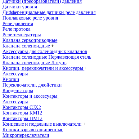
Датчики (преобразователи) давления
Датчики уровня
Дифференциальные датчики-реле давления
Поплавковые реле уровня
Реле давления
Реле протока
Реле температуры
Клапана сервоприводные
Клапана соленоидные
+
Аксессуары для соленоидных клапанов
Клапана соленодные Нержавеющая сталь
Клапана соленоидные Латунь
Кнопки, переключатели и аксессуары
+
Аксессуары
Кнопки
Переключатели, джойстики
Конденсаторы
Контакторы и акссесуары
+
Акссесуары
Контакторы CJX2
Контакторы КМ12
Контакторы ПМ12
Концевые и педальные выключатели
+
Кнопки взрывозащищенные
Микропереключатели