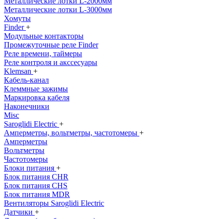
Металлические лотки L-2000мм
Металлические лотки L-3000мм
Хомуты
Finder
+
Модульные контакторы
Промежуточные реле Finder
Реле времени, таймеры
Реле контроля и акссесуары
Klemsan
+
Кабель-канал
Клеммные зажимы
Маркировка кабеля
Наконечники
Misc
Saroglidi Electric
+
Амперметры, вольтметры, частотомеры
+
Амперметры
Вольтметры
Частотомеры
Блоки питания
+
Блок питания CHR
Блок питания CHS
Блок питания MDR
Вентиляторы Saroglidi Electric
Датчики
+