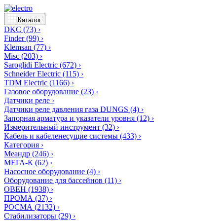
Каталог
DKC
(73)
›
Finder
(99)
›
Klemsan
(77)
›
Misc
(203)
›
Saroglidi Electric
(672)
›
Schneider Electric
(115)
›
TDM Electric
(1166)
›
Газовое оборудование
(23)
›
Датчики реле
›
Датчики реле давления газа DUNGS
(4)
›
Запорная арматура и указатели уровня
(12)
›
Измерительный инструмент
(32)
›
Кабель и кабеленесущие системы
(433)
›
Категория
›
Меандр
(246)
›
МЕГА-К
(62)
›
Насосное оборудование
(4)
›
Оборудование для бассейнов
(11)
›
ОВЕН
(1938)
›
ПРОМА
(37)
›
РОСМА
(2132)
›
Стабилизаторы
(29)
›