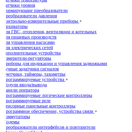
Датчики уровня
Нормирующие преобразователи
Преобразователи давления
Контрольно-измерительные приборы
+
Архиваторы
Для ГВС, отопления, вентиляции и котельных
Для пищевых производств
Для управления насосами
Для электрических сетей
Дополнительные устройства
Измерители-регуляторы
Приборы для индикации и управления задвижками
Ручные задатчики сигналов
Счетчики, таймеры, тахометры
Программируемые устройства
+
Модули ввода/вывода
Панели оператора
Программируемые логические контроллеры
Программируемые реле
Сенсорные панельные контроллеры
Программное обеспечение, устройства связи
+
Коммутаторы
Модемы
Преобразователи интерфейсов и повторители