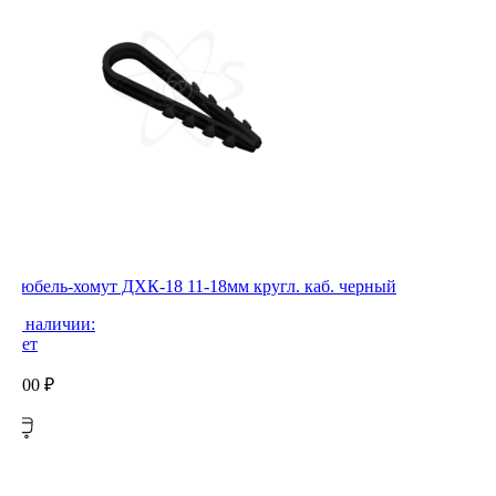
Дюбель-хомут ДХК-18 11-18мм кругл. каб. черный
В наличии:
Нет
0,00
₽