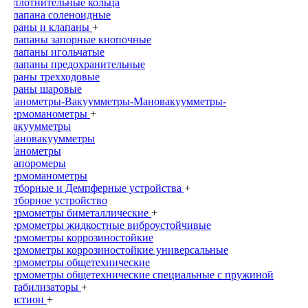
Уплотнительные кольца
Клапана соленоидные
Краны и клапаны
+
Клапаны запорные кнопочные
Клапаны игольчатые
Клапаны предохранительные
Краны трехходовые
Краны шаровые
Манометры-Вакуумметры-Мановакуумметры-
Термоманометры
+
Вакуумметры
Мановакуумметры
Манометры
Напоромеры
Термоманометры
Отборные и Демпферные устройства
+
Отборное устройство
Термометры биметаллические
+
Термометры жидкостные виброустойчивые
Термометры коррозиностойкие
Термометры коррозиностойкие универсальные
Термометры общетехнические
Термометры общетехнические специальные с пружиной
Стабилизаторы
+
Бастион
+