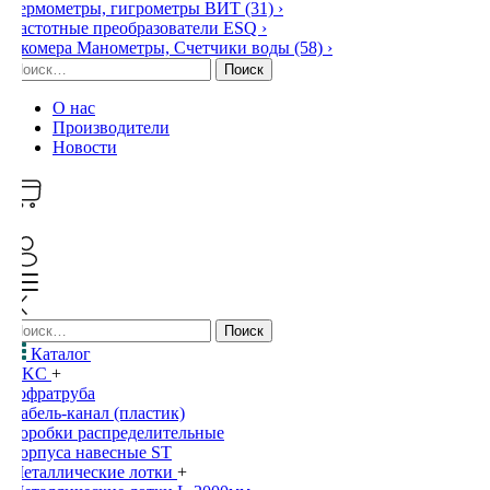
Термометры, гигрометры ВИТ
(31)
›
Частотные преобразователи ESQ
›
Экомера Манометры, Счетчики воды
(58)
›
Найти:
О нас
Производители
Новости
0
Найти:
Каталог
DKC
+
Гофратруба
Кабель-канал (пластик)
Коробки распределительные
Корпуса навесные ST
Металлические лотки
+