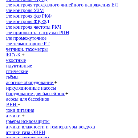
Реле контроля трехфазного линейного напряжения ЕЛ
Реле контроля УЗМ
Реле контроля фаз РКФ
Реле контроля ФР, ФД
Реле контроля частоты РКЧ
Реле приоритета нагрузки РПН
Реле промежуточное
Реле термисторное РТ
Счетчики, тахометры
МЕГА-К
+
Емкостные
Индуктивные
Оптические
Раъёмы
Насосное оборудование
+
Циркуляционные насосы
Оборудование для бассейнов
+
Насосы для бассейнов
ОВЕН
+
Блоки питания
Датчики
+
Барьеры искрозащиты
Датчики влажности и температуры воздуха
Датчики газа ОВЕН
Датчики температуры