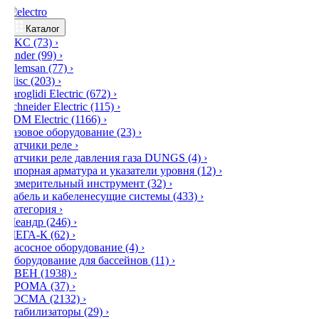
Каталог
DKC
(73)
›
Finder
(99)
›
Klemsan
(77)
›
Misc
(203)
›
Saroglidi Electric
(672)
›
Schneider Electric
(115)
›
TDM Electric
(1166)
›
Газовое оборудование
(23)
›
Датчики реле
›
Датчики реле давления газа DUNGS
(4)
›
Запорная арматура и указатели уровня
(12)
›
Измерительный инструмент
(32)
›
Кабель и кабеленесущие системы
(433)
›
Категория
›
Меандр
(246)
›
МЕГА-К
(62)
›
Насосное оборудование
(4)
›
Оборудование для бассейнов
(11)
›
ОВЕН
(1938)
›
ПРОМА
(37)
›
РОСМА
(2132)
›
Стабилизаторы
(29)
›