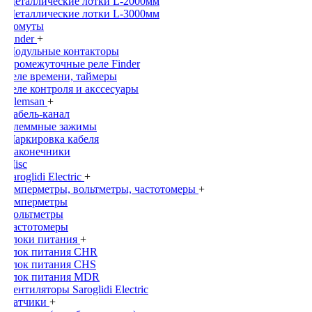
Металлические лотки L-2000мм
Металлические лотки L-3000мм
Хомуты
Finder
+
Модульные контакторы
Промежуточные реле Finder
Реле времени, таймеры
Реле контроля и акссесуары
Klemsan
+
Кабель-канал
Клеммные зажимы
Маркировка кабеля
Наконечники
Misc
Saroglidi Electric
+
Амперметры, вольтметры, частотомеры
+
Амперметры
Вольтметры
Частотомеры
Блоки питания
+
Блок питания CHR
Блок питания CHS
Блок питания MDR
Вентиляторы Saroglidi Electric
Датчики
+