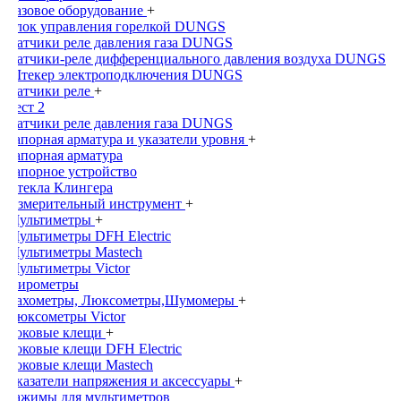
Газовое оборудование
+
Блок управления горелкой DUNGS
Датчики реле давления газа DUNGS
Датчики-реле дифференциального давления воздуха DUNGS
Штекер электроподключения DUNGS
Датчики реле
+
Тест 2
Датчики реле давления газа DUNGS
Запорная арматура и указатели уровня
+
Запорная арматура
Запорное устройство
Стекла Клингера
Измерительный инструмент
+
Мультиметры
+
Мультиметры DFH Electric
Мультиметры Mastech
Мультиметры Victor
Пирометры
Тахометры, Люксометры,Шумомеры
+
Люксометры Victor
Токовые клещи
+
Токовые клещи DFH Electric
Токовые клещи Mastech
Указатели напряжения и аксессуары
+
Зажимы для мультиметров