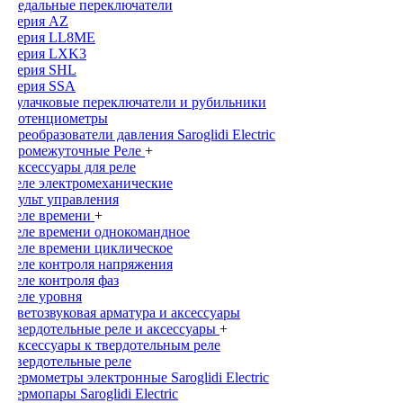
Педальные переключатели
Серия AZ
Серия LL8ME
Серия LXK3
Серия SHL
Серия SSA
Кулачковые переключатели и рубильники
Потенциометры
Преобразователи давления Saroglidi Electric
Промежуточные Реле
+
Аксессуары для реле
Реле электромеханические
Пульт управления
Реле времени
+
Реле времени однокомандное
Реле времени циклическое
Реле контроля напряжения
Реле контроля фаз
Реле уровня
Светозвуковая арматура и аксессуары
Твердотельные реле и аксессуары
+
Аксессуары к твердотельным реле
Твердотельные реле
Термометры электронные Saroglidi Electric
Термопары Saroglidi Electric