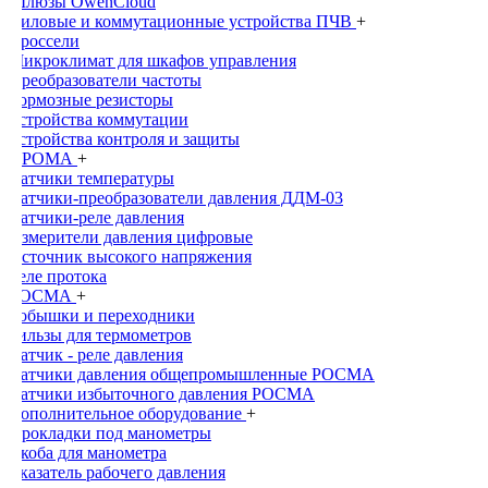
Шлюзы OwenCloud
Силовые и коммутационные устройства ПЧВ
+
Дроссели
Микроклимат для шкафов управления
Преобразователи частоты
Тормозные резисторы
Устройства коммутации
Устройства контроля и защиты
ПРОМА
+
Датчики температуры
Датчики-преобразователи давления ДДМ-03
Датчики-реле давления
Измерители давления цифровые
Источник высокого напряжения
Реле протока
РОСМА
+
Бобышки и переходники
Гильзы для термометров
Датчик - реле давления
Датчики давления общепромышленныe РОСМА
Датчики избыточного давления РОСМА
Дополнительное оборудование
+
Прокладки под манометры
Скоба для манометра
Указатель рабочего давления