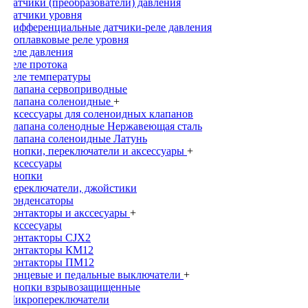
Датчики (преобразователи) давления
Датчики уровня
Дифференциальные датчики-реле давления
Поплавковые реле уровня
Реле давления
Реле протока
Реле температуры
Клапана сервоприводные
Клапана соленоидные
+
Аксессуары для соленоидных клапанов
Клапана соленодные Нержавеющая сталь
Клапана соленоидные Латунь
Кнопки, переключатели и аксессуары
+
Аксессуары
Кнопки
Переключатели, джойстики
Конденсаторы
Контакторы и акссесуары
+
Акссесуары
Контакторы CJX2
Контакторы КМ12
Контакторы ПМ12
Концевые и педальные выключатели
+
Кнопки взрывозащищенные
Микропереключатели