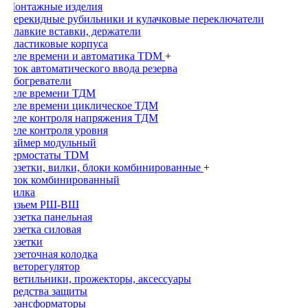
Монтажные изделия
Перекидные рубильники и кулачковые переключатели
Плавкие вставки, держатели
Пластиковые корпуса
Реле времени и автоматика TDM
+
Блок автоматического ввода резерва
Обогреватели
Реле времени ТДМ
Реле времени циклическое ТДМ
Реле контроля напряжения ТДМ
Реле контроля уровня
Таймер модульный
Термостаты TDM
Розетки, вилки, блоки комбинированные
+
Блок комбинированный
Вилка
Разьем РШ-ВШ
Розетка панельная
Розетка силовая
Розетки
Розеточная колодка
Светорегулятор
Светильники, прожекторы, аксессуары
Средства защиты
Трансформаторы