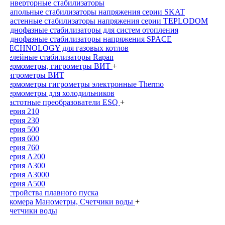
Инверторные стабилизаторы
Напольные стабилизаторы напряжения серии SKAT
Настенные стабилизаторы напряжения серии TEPLODOM
Однофазные стабилизаторы для систем отопления
Однофазные стабилизаторы напряжения SPACE
TECHNOLOGY для газовых котлов
Релейные стабилизаторы Rapan
Термометры, гигрометры ВИТ
+
Гигрометры ВИТ
Термометры гигрометры электронные Thermo
Термометры для холодильников
Частотные преобразователи ESQ
+
Серия 210
Серия 230
Серия 500
Серия 600
Серия 760
Серия А200
Серия А300
Серия А3000
Серия А500
Устройства плавного пуска
Экомера Манометры, Счетчики воды
+
Счетчики воды