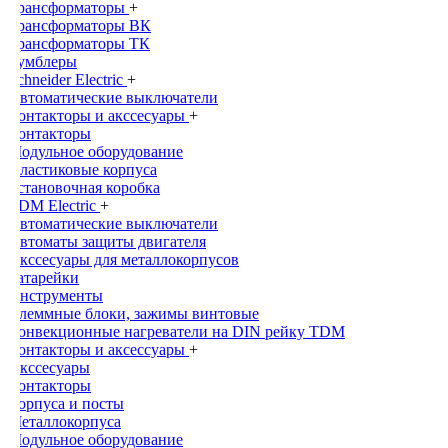
Трансформаторы
+
Трансформаторы ВК
Трансформаторы ТК
Тумблеры
Schneider Electric
+
Автоматические выключатели
Контакторы и акссесуары
+
Контакторы
Модульное оборудование
Пластиковые корпуса
Установочная коробка
TDM Electric
+
Автоматические выключатели
Автоматы защиты двигателя
Акссесуары для металлокорпусов
Батарейки
Инструменты
Клеммные блоки, зажимы винтовые
Конвекционные нагреватели на DIN рейку TDM
Контакторы и аксессуары
+
Акссесуары
Контакторы
Корпуса и посты
Металлокорпуса
Модульное оборудование