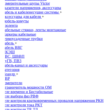
Измерительные щупы Victor
Указатели напряжения, аксессуары
Кабель и кабеленесущие системы
+
Аксессуары для кабеля
+
Дюбель-хомуты
Изолента
Кабельные стяжки, ленты монтажные
Маркеры кабельные
Термоусадочные трубки
Кабель
+
Кабель ВВГ
МКЭШ
ПВС, ШВВП
ПуГВ, ПВ3
Кабель-канал и аксессуары
Категория
Меандр
+
АВР
Измерители
Ограничитель мощности ОМ
Реле времени и Бистабильные
Реле выбора фаз РВФ
Реле контроля кратковременных провалов напряжения РКН
Реле контроля тока РКТ
Реле контроля ТР, ТД