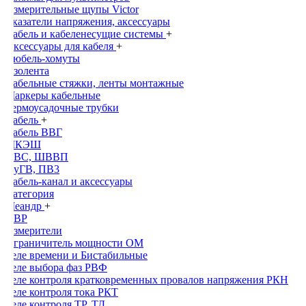
Измерительные щупы Victor
Указатели напряжения, аксессуары
Кабель и кабеленесущие системы
+
Аксессуары для кабеля
+
Дюбель-хомуты
Изолента
Кабельные стяжки, ленты монтажные
Маркеры кабельные
Термоусадочные трубки
Кабель
+
Кабель ВВГ
МКЭШ
ПВС, ШВВП
ПуГВ, ПВ3
Кабель-канал и аксессуары
Категория
Меандр
+
АВР
Измерители
Ограничитель мощности ОМ
Реле времени и Бистабильные
Реле выбора фаз РВФ
Реле контроля кратковременных провалов напряжения РКН
Реле контроля тока РКТ
Реле контроля ТР, ТД