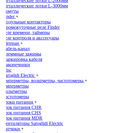
Металлические лотки L-2000мм
Металлические лотки L-3000мм
Хомуты
Finder
+
Модульные контакторы
Промежуточные реле Finder
Реле времени, таймеры
Реле контроля и акссесуары
Klemsan
+
Кабель-канал
Клеммные зажимы
Маркировка кабеля
Наконечники
Misc
Saroglidi Electric
+
Амперметры, вольтметры, частотомеры
+
Амперметры
Вольтметры
Частотомеры
Блоки питания
+
Блок питания CHR
Блок питания CHS
Блок питания MDR
Вентиляторы Saroglidi Electric
Датчики
+