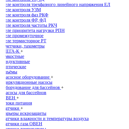
Реле контроля трехфазного линейного напряжения ЕЛ
Реле контроля УЗМ
Реле контроля фаз РКФ
Реле контроля ФР, ФД
Реле контроля частоты РКЧ
Реле приоритета нагрузки РПН
Реле промежуточное
Реле термисторное РТ
Счетчики, тахометры
МЕГА-К
+
Емкостные
Индуктивные
Оптические
Раъёмы
Насосное оборудование
+
Циркуляционные насосы
Оборудование для бассейнов
+
Насосы для бассейнов
ОВЕН
+
Блоки питания
Датчики
+
Барьеры искрозащиты
Датчики влажности и температуры воздуха
Датчики газа ОВЕН
Датчики температуры