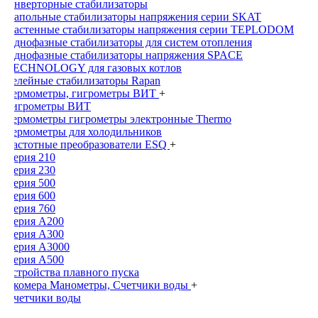
Инверторные стабилизаторы
Напольные стабилизаторы напряжения серии SKAT
Настенные стабилизаторы напряжения серии TEPLODOM
Однофазные стабилизаторы для систем отопления
Однофазные стабилизаторы напряжения SPACE
TECHNOLOGY для газовых котлов
Релейные стабилизаторы Rapan
Термометры, гигрометры ВИТ
+
Гигрометры ВИТ
Термометры гигрометры электронные Thermo
Термометры для холодильников
Частотные преобразователи ESQ
+
Серия 210
Серия 230
Серия 500
Серия 600
Серия 760
Серия А200
Серия А300
Серия А3000
Серия А500
Устройства плавного пуска
Экомера Манометры, Счетчики воды
+
Счетчики воды