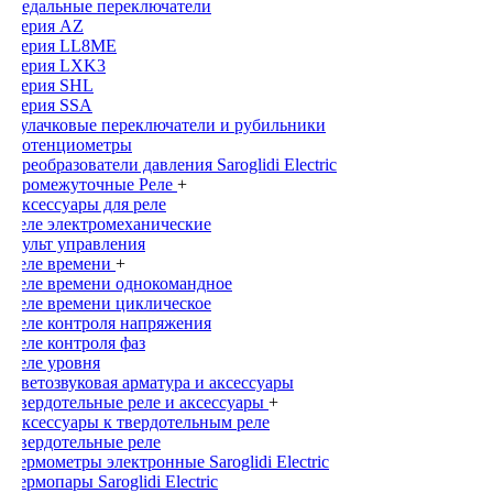
Педальные переключатели
Серия AZ
Серия LL8ME
Серия LXK3
Серия SHL
Серия SSA
Кулачковые переключатели и рубильники
Потенциометры
Преобразователи давления Saroglidi Electric
Промежуточные Реле
+
Аксессуары для реле
Реле электромеханические
Пульт управления
Реле времени
+
Реле времени однокомандное
Реле времени циклическое
Реле контроля напряжения
Реле контроля фаз
Реле уровня
Светозвуковая арматура и аксессуары
Твердотельные реле и аксессуары
+
Аксессуары к твердотельным реле
Твердотельные реле
Термометры электронные Saroglidi Electric
Термопары Saroglidi Electric