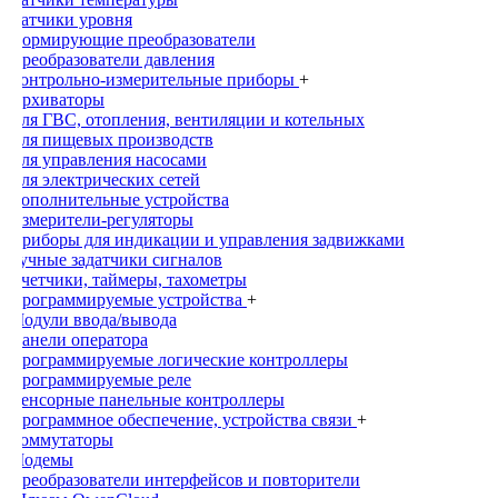
Датчики уровня
Нормирующие преобразователи
Преобразователи давления
Контрольно-измерительные приборы
+
Архиваторы
Для ГВС, отопления, вентиляции и котельных
Для пищевых производств
Для управления насосами
Для электрических сетей
Дополнительные устройства
Измерители-регуляторы
Приборы для индикации и управления задвижками
Ручные задатчики сигналов
Счетчики, таймеры, тахометры
Программируемые устройства
+
Модули ввода/вывода
Панели оператора
Программируемые логические контроллеры
Программируемые реле
Сенсорные панельные контроллеры
Программное обеспечение, устройства связи
+
Коммутаторы
Модемы
Преобразователи интерфейсов и повторители