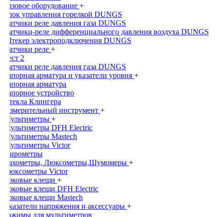
Газовое оборудование
+
Блок управления горелкой DUNGS
Датчики реле давления газа DUNGS
Датчики-реле дифференциального давления воздуха DUNGS
Штекер электроподключения DUNGS
Датчики реле
+
Тест 2
Датчики реле давления газа DUNGS
Запорная арматура и указатели уровня
+
Запорная арматура
Запорное устройство
Стекла Клингера
Измерительный инструмент
+
Мультиметры
+
Мультиметры DFH Electric
Мультиметры Mastech
Мультиметры Victor
Пирометры
Тахометры, Люксометры,Шумомеры
+
Люксометры Victor
Токовые клещи
+
Токовые клещи DFH Electric
Токовые клещи Mastech
Указатели напряжения и аксессуары
+
Зажимы для мультиметров