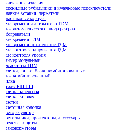
Монтажные изделия
Перекидные рубильники и кулачковые переключатели
Плавкие вставки, держатели
Пластиковые корпуса
Реле времени и автоматика TDM
+
Блок автоматического ввода резерва
Обогреватели
Реле времени ТДМ
Реле времени циклическое ТДМ
Реле контроля напряжения ТДМ
Реле контроля уровня
Таймер модульный
Термостаты TDM
Розетки, вилки, блоки комбинированные
+
Блок комбинированный
Вилка
Разьем РШ-ВШ
Розетка панельная
Розетка силовая
Розетки
Розеточная колодка
Светорегулятор
Светильники, прожекторы, аксессуары
Средства защиты
Трансформаторы