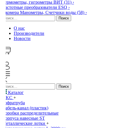
Термометры, гигрометры ВИТ
(31)
›
Частотные преобразователи ESQ
›
Экомера Манометры, Счетчики воды
(58)
›
Найти:
О нас
Производители
Новости
0
Найти:
Каталог
DKC
+
Гофратруба
Кабель-канал (пластик)
Коробки распределительные
Корпуса навесные ST
Металлические лотки
+