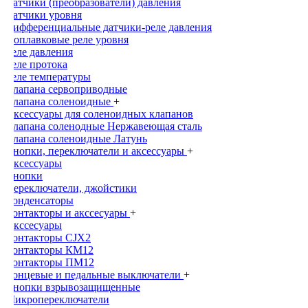
Датчики (преобразователи) давления
Датчики уровня
Дифференциальные датчики-реле давления
Поплавковые реле уровня
Реле давления
Реле протока
Реле температуры
Клапана сервоприводные
Клапана соленоидные
+
Аксессуары для соленоидных клапанов
Клапана соленодные Нержавеющая сталь
Клапана соленоидные Латунь
Кнопки, переключатели и аксессуары
+
Аксессуары
Кнопки
Переключатели, джойстики
Конденсаторы
Контакторы и акссесуары
+
Акссесуары
Контакторы CJX2
Контакторы КМ12
Контакторы ПМ12
Концевые и педальные выключатели
+
Кнопки взрывозащищенные
Микропереключатели