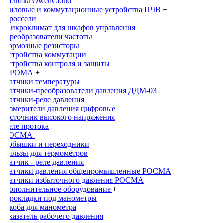
Шлюзы OwenCloud
Силовые и коммутационные устройства ПЧВ
+
Дроссели
Микроклимат для шкафов управления
Преобразователи частоты
Тормозные резисторы
Устройства коммутации
Устройства контроля и защиты
ПРОМА
+
Датчики температуры
Датчики-преобразователи давления ДДМ-03
Датчики-реле давления
Измерители давления цифровые
Источник высокого напряжения
Реле протока
РОСМА
+
Бобышки и переходники
Гильзы для термометров
Датчик - реле давления
Датчики давления общепромышленныe РОСМА
Датчики избыточного давления РОСМА
Дополнительное оборудование
+
Прокладки под манометры
Скоба для манометра
Указатель рабочего давления