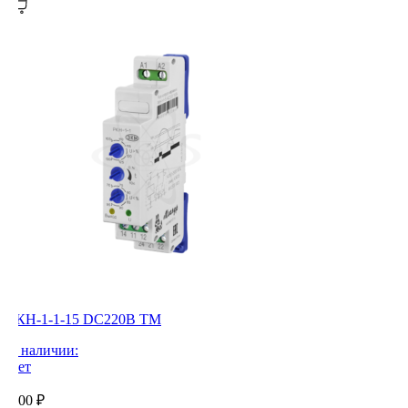
РКН-1-1-15 DC220В ТМ
В наличии:
Нет
0,00
₽