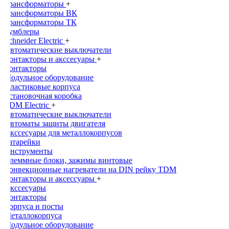
Трансформаторы
+
Трансформаторы ВК
Трансформаторы ТК
Тумблеры
Schneider Electric
+
Автоматические выключатели
Контакторы и акссесуары
+
Контакторы
Модульное оборудование
Пластиковые корпуса
Установочная коробка
TDM Electric
+
Автоматические выключатели
Автоматы защиты двигателя
Акссесуары для металлокорпусов
Батарейки
Инструменты
Клеммные блоки, зажимы винтовые
Конвекционные нагреватели на DIN рейку TDM
Контакторы и аксессуары
+
Акссесуары
Контакторы
Корпуса и посты
Металлокорпуса
Модульное оборудование