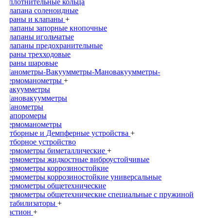
Уплотнительные кольца
Клапана соленоидные
Краны и клапаны
+
Клапаны запорные кнопочные
Клапаны игольчатые
Клапаны предохранительные
Краны трехходовые
Краны шаровые
Манометры-Вакуумметры-Мановакуумметры-
Термоманометры
+
Вакуумметры
Мановакуумметры
Манометры
Напоромеры
Термоманометры
Отборные и Демпферные устройства
+
Отборное устройство
Термометры биметаллические
+
Термометры жидкостные виброустойчивые
Термометры коррозиностойкие
Термометры коррозиностойкие универсальные
Термометры общетехнические
Термометры общетехнические специальные с пружиной
Стабилизаторы
+
Бастион
+