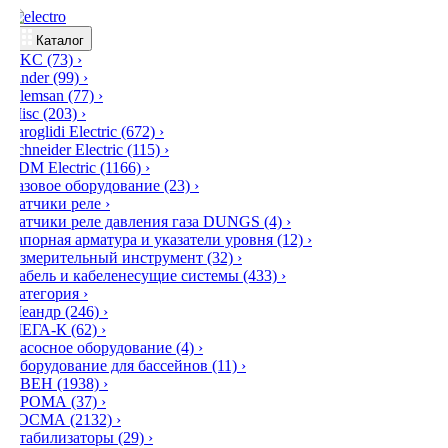
Каталог
DKC
(73)
›
Finder
(99)
›
Klemsan
(77)
›
Misc
(203)
›
Saroglidi Electric
(672)
›
Schneider Electric
(115)
›
TDM Electric
(1166)
›
Газовое оборудование
(23)
›
Датчики реле
›
Датчики реле давления газа DUNGS
(4)
›
Запорная арматура и указатели уровня
(12)
›
Измерительный инструмент
(32)
›
Кабель и кабеленесущие системы
(433)
›
Категория
›
Меандр
(246)
›
МЕГА-К
(62)
›
Насосное оборудование
(4)
›
Оборудование для бассейнов
(11)
›
ОВЕН
(1938)
›
ПРОМА
(37)
›
РОСМА
(2132)
›
Стабилизаторы
(29)
›