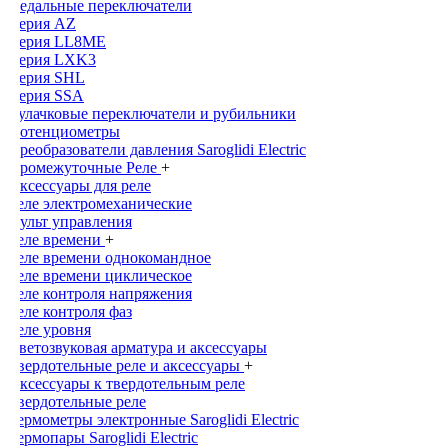
Педальные переключатели
Серия AZ
Серия LL8ME
Серия LXK3
Серия SHL
Серия SSA
Кулачковые переключатели и рубильники
Потенциометры
Преобразователи давления Saroglidi Electric
Промежуточные Реле
+
Аксессуары для реле
Реле электромеханические
Пульт управления
Реле времени
+
Реле времени однокомандное
Реле времени циклическое
Реле контроля напряжения
Реле контроля фаз
Реле уровня
Светозвуковая арматура и аксессуары
Твердотельные реле и аксессуары
+
Аксессуары к твердотельным реле
Твердотельные реле
Термометры электронные Saroglidi Electric
Термопары Saroglidi Electric