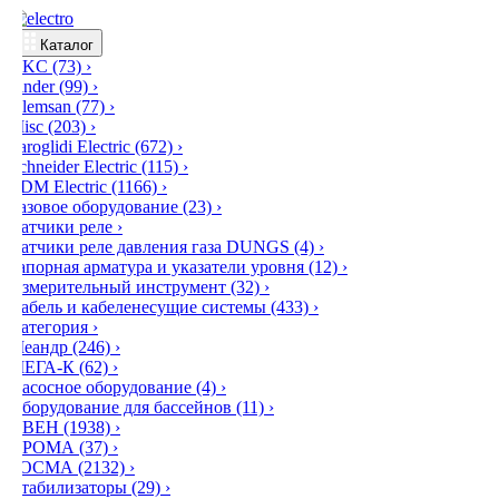
Каталог
DKC
(73)
›
Finder
(99)
›
Klemsan
(77)
›
Misc
(203)
›
Saroglidi Electric
(672)
›
Schneider Electric
(115)
›
TDM Electric
(1166)
›
Газовое оборудование
(23)
›
Датчики реле
›
Датчики реле давления газа DUNGS
(4)
›
Запорная арматура и указатели уровня
(12)
›
Измерительный инструмент
(32)
›
Кабель и кабеленесущие системы
(433)
›
Категория
›
Меандр
(246)
›
МЕГА-К
(62)
›
Насосное оборудование
(4)
›
Оборудование для бассейнов
(11)
›
ОВЕН
(1938)
›
ПРОМА
(37)
›
РОСМА
(2132)
›
Стабилизаторы
(29)
›