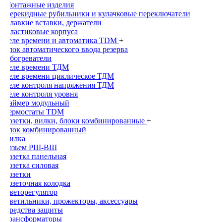
Монтажные изделия
Перекидные рубильники и кулачковые переключатели
Плавкие вставки, держатели
Пластиковые корпуса
Реле времени и автоматика TDM
+
Блок автоматического ввода резерва
Обогреватели
Реле времени ТДМ
Реле времени циклическое ТДМ
Реле контроля напряжения ТДМ
Реле контроля уровня
Таймер модульный
Термостаты TDM
Розетки, вилки, блоки комбинированные
+
Блок комбинированный
Вилка
Разьем РШ-ВШ
Розетка панельная
Розетка силовая
Розетки
Розеточная колодка
Светорегулятор
Светильники, прожекторы, аксессуары
Средства защиты
Трансформаторы