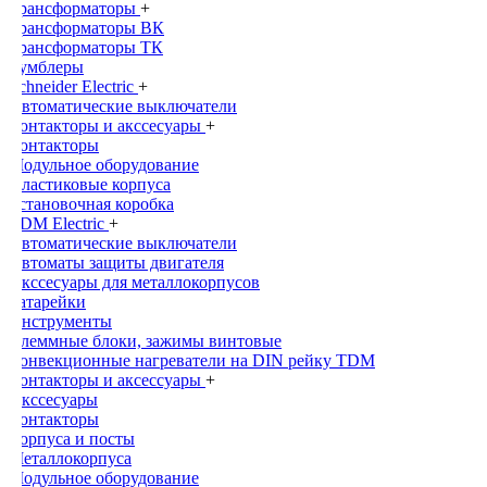
Трансформаторы
+
Трансформаторы ВК
Трансформаторы ТК
Тумблеры
Schneider Electric
+
Автоматические выключатели
Контакторы и акссесуары
+
Контакторы
Модульное оборудование
Пластиковые корпуса
Установочная коробка
TDM Electric
+
Автоматические выключатели
Автоматы защиты двигателя
Акссесуары для металлокорпусов
Батарейки
Инструменты
Клеммные блоки, зажимы винтовые
Конвекционные нагреватели на DIN рейку TDM
Контакторы и аксессуары
+
Акссесуары
Контакторы
Корпуса и посты
Металлокорпуса
Модульное оборудование