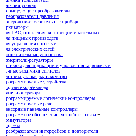
Датчики уровня
Нормирующие преобразователи
Преобразователи давления
Контрольно-измерительные приборы
+
Архиваторы
Для ГВС, отопления, вентиляции и котельных
Для пищевых производств
Для управления насосами
Для электрических сетей
Дополнительные устройства
Измерители-регуляторы
Приборы для индикации и управления задвижками
Ручные задатчики сигналов
Счетчики, таймеры, тахометры
Программируемые устройства
+
Модули ввода/вывода
Панели оператора
Программируемые логические контроллеры
Программируемые реле
Сенсорные панельные контроллеры
Программное обеспечение, устройства связи
+
Коммутаторы
Модемы
Преобразователи интерфейсов и повторители