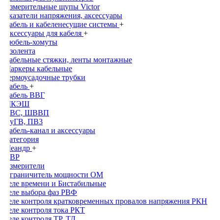
Измерительные щупы Victor
Указатели напряжения, аксессуары
Кабель и кабеленесущие системы
+
Аксессуары для кабеля
+
Дюбель-хомуты
Изолента
Кабельные стяжки, ленты монтажные
Маркеры кабельные
Термоусадочные трубки
Кабель
+
Кабель ВВГ
МКЭШ
ПВС, ШВВП
ПуГВ, ПВ3
Кабель-канал и аксессуары
Категория
Меандр
+
АВР
Измерители
Ограничитель мощности ОМ
Реле времени и Бистабильные
Реле выбора фаз РВФ
Реле контроля кратковременных провалов напряжения РКН
Реле контроля тока РКТ
Реле контроля ТР, ТД