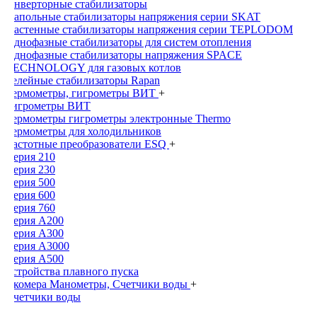
Инверторные стабилизаторы
Напольные стабилизаторы напряжения серии SKAT
Настенные стабилизаторы напряжения серии TEPLODOM
Однофазные стабилизаторы для систем отопления
Однофазные стабилизаторы напряжения SPACE
TECHNOLOGY для газовых котлов
Релейные стабилизаторы Rapan
Термометры, гигрометры ВИТ
+
Гигрометры ВИТ
Термометры гигрометры электронные Thermo
Термометры для холодильников
Частотные преобразователи ESQ
+
Серия 210
Серия 230
Серия 500
Серия 600
Серия 760
Серия А200
Серия А300
Серия А3000
Серия А500
Устройства плавного пуска
Экомера Манометры, Счетчики воды
+
Счетчики воды