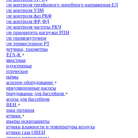
Реле контроля трехфазного линейного напряжения ЕЛ
Реле контроля УЗМ
Реле контроля фаз РКФ
Реле контроля ФР, ФД
Реле контроля частоты РКЧ
Реле приоритета нагрузки РПН
Реле промежуточное
Реле термисторное РТ
Счетчики, тахометры
МЕГА-К
+
Емкостные
Индуктивные
Оптические
Раъёмы
Насосное оборудование
+
Циркуляционные насосы
Оборудование для бассейнов
+
Насосы для бассейнов
ОВЕН
+
Блоки питания
Датчики
+
Барьеры искрозащиты
Датчики влажности и температуры воздуха
Датчики газа ОВЕН
Датчики температуры