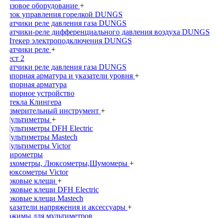
Газовое оборудование
+
Блок управления горелкой DUNGS
Датчики реле давления газа DUNGS
Датчики-реле дифференциального давления воздуха DUNGS
Штекер электроподключения DUNGS
Датчики реле
+
Тест 2
Датчики реле давления газа DUNGS
Запорная арматура и указатели уровня
+
Запорная арматура
Запорное устройство
Стекла Клингера
Измерительный инструмент
+
Мультиметры
+
Мультиметры DFH Electric
Мультиметры Mastech
Мультиметры Victor
Пирометры
Тахометры, Люксометры,Шумомеры
+
Люксометры Victor
Токовые клещи
+
Токовые клещи DFH Electric
Токовые клещи Mastech
Указатели напряжения и аксессуары
+
Зажимы для мультиметров