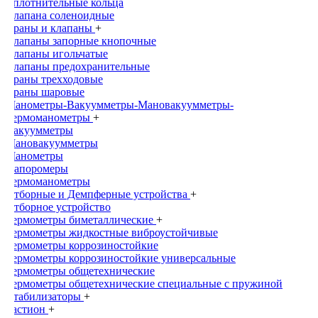
Уплотнительные кольца
Клапана соленоидные
Краны и клапаны
+
Клапаны запорные кнопочные
Клапаны игольчатые
Клапаны предохранительные
Краны трехходовые
Краны шаровые
Манометры-Вакуумметры-Мановакуумметры-
Термоманометры
+
Вакуумметры
Мановакуумметры
Манометры
Напоромеры
Термоманометры
Отборные и Демпферные устройства
+
Отборное устройство
Термометры биметаллические
+
Термометры жидкостные виброустойчивые
Термометры коррозиностойкие
Термометры коррозиностойкие универсальные
Термометры общетехнические
Термометры общетехнические специальные с пружиной
Стабилизаторы
+
Бастион
+