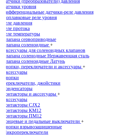
Датчики (преобразователи) давления
Датчики уровня
Дифференциальные датчики-реле давления
Поплавковые реле уровня
Реле давления
Реле протока
Реле температуры
Клапана сервоприводные
Клапана соленоидные
+
Аксессуары для соленоидных клапанов
Клапана соленодные Нержавеющая сталь
Клапана соленоидные Латунь
Кнопки, переключатели и аксессуары
+
Аксессуары
Кнопки
Переключатели, джойстики
Конденсаторы
Контакторы и акссесуары
+
Акссесуары
Контакторы CJX2
Контакторы КМ12
Контакторы ПМ12
Концевые и педальные выключатели
+
Кнопки взрывозащищенные
Микропереключатели