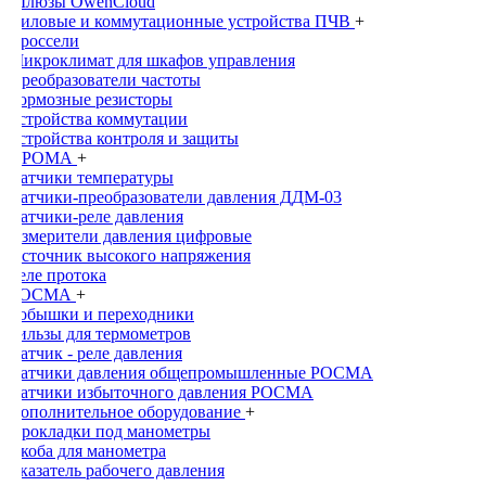
Шлюзы OwenCloud
Силовые и коммутационные устройства ПЧВ
+
Дроссели
Микроклимат для шкафов управления
Преобразователи частоты
Тормозные резисторы
Устройства коммутации
Устройства контроля и защиты
ПРОМА
+
Датчики температуры
Датчики-преобразователи давления ДДМ-03
Датчики-реле давления
Измерители давления цифровые
Источник высокого напряжения
Реле протока
РОСМА
+
Бобышки и переходники
Гильзы для термометров
Датчик - реле давления
Датчики давления общепромышленныe РОСМА
Датчики избыточного давления РОСМА
Дополнительное оборудование
+
Прокладки под манометры
Скоба для манометра
Указатель рабочего давления