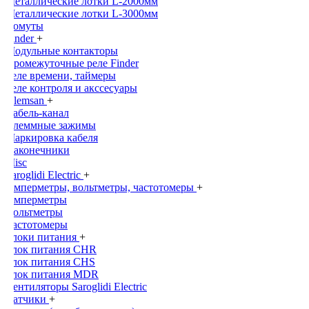
Металлические лотки L-2000мм
Металлические лотки L-3000мм
Хомуты
Finder
+
Модульные контакторы
Промежуточные реле Finder
Реле времени, таймеры
Реле контроля и акссесуары
Klemsan
+
Кабель-канал
Клеммные зажимы
Маркировка кабеля
Наконечники
Misc
Saroglidi Electric
+
Амперметры, вольтметры, частотомеры
+
Амперметры
Вольтметры
Частотомеры
Блоки питания
+
Блок питания CHR
Блок питания CHS
Блок питания MDR
Вентиляторы Saroglidi Electric
Датчики
+