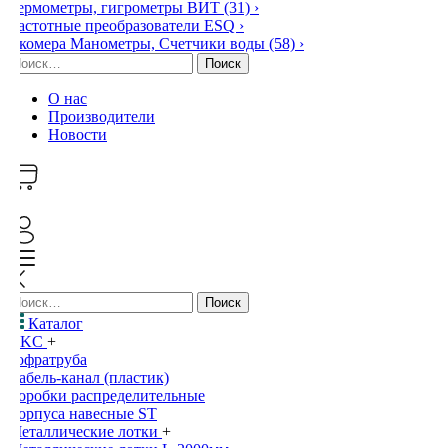
Термометры, гигрометры ВИТ
(31)
›
Частотные преобразователи ESQ
›
Экомера Манометры, Счетчики воды
(58)
›
Найти:
О нас
Производители
Новости
0
Найти:
Каталог
DKC
+
Гофратруба
Кабель-канал (пластик)
Коробки распределительные
Корпуса навесные ST
Металлические лотки
+