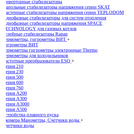
Инверторные стабилизаторы
Напольные стабилизаторы напряжения серии SKAT
Настенные стабилизаторы напряжения серии TEPLODOM
Однофазные стабилизаторы для систем отопления
Однофазные стабилизаторы напряжения SPACE
TECHNOLOGY для газовых котлов
Релейные стабилизаторы Rapan
Термометры, гигрометры ВИТ
+
Гигрометры ВИТ
Термометры гигрометры электронные Thermo
Термометры для холодильников
Частотные преобразователи ESQ
+
Серия 210
Серия 230
Серия 500
Серия 600
Серия 760
Серия А200
Серия А300
Серия А3000
Серия А500
Устройства плавного пуска
Экомера Манометры, Счетчики воды
+
Счетчики воды