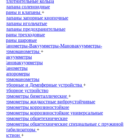
Уплотнительные кольца
Клапана соленоидные
Краны и клапаны
+
Клапаны запорные кнопочные
Клапаны игольчатые
Клапаны предохранительные
Краны трехходовые
Краны шаровые
Манометры-Вакуумметры-Мановакуумметры-
Термоманометры
+
Вакуумметры
Мановакуумметры
Манометры
Напоромеры
Термоманометры
Отборные и Демпферные устройства
+
Отборное устройство
Термометры биметаллические
+
Термометры жидкостные виброустойчивые
Термометры коррозиностойкие
Термометры коррозиностойкие универсальные
Термометры общетехнические
Термометры общетехнические специальные с пружиной
Стабилизаторы
+
Бастион
+