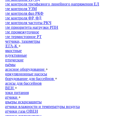
Реле контроля трехфазного линейного напряжения ЕЛ
Реле контроля УЗМ
Реле контроля фаз РКФ
Реле контроля ФР, ФД
Реле контроля частоты РКЧ
Реле приоритета нагрузки РПН
Реле промежуточное
Реле термисторное РТ
Счетчики, тахометры
МЕГА-К
+
Емкостные
Индуктивные
Оптические
Раъёмы
Насосное оборудование
+
Циркуляционные насосы
Оборудование для бассейнов
+
Насосы для бассейнов
ОВЕН
+
Блоки питания
Датчики
+
Барьеры искрозащиты
Датчики влажности и температуры воздуха
Датчики газа ОВЕН
Датчики температуры