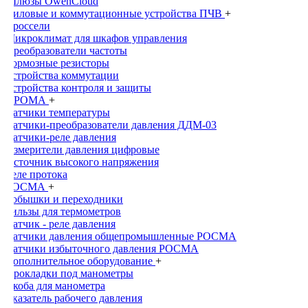
Шлюзы OwenCloud
Силовые и коммутационные устройства ПЧВ
+
Дроссели
Микроклимат для шкафов управления
Преобразователи частоты
Тормозные резисторы
Устройства коммутации
Устройства контроля и защиты
ПРОМА
+
Датчики температуры
Датчики-преобразователи давления ДДМ-03
Датчики-реле давления
Измерители давления цифровые
Источник высокого напряжения
Реле протока
РОСМА
+
Бобышки и переходники
Гильзы для термометров
Датчик - реле давления
Датчики давления общепромышленныe РОСМА
Датчики избыточного давления РОСМА
Дополнительное оборудование
+
Прокладки под манометры
Скоба для манометра
Указатель рабочего давления