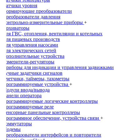
Датчики уровня
Нормирующие преобразователи
Преобразователи давления
Контрольно-измерительные приборы
+
Архиваторы
Для ГВС, отопления, вентиляции и котельных
Для пищевых производств
Для управления насосами
Для электрических сетей
Дополнительные устройства
Измерители-регуляторы
Приборы для индикации и управления задвижками
Ручные задатчики сигналов
Счетчики, таймеры, тахометры
Программируемые устройства
+
Модули ввода/вывода
Панели оператора
Программируемые логические контроллеры
Программируемые реле
Сенсорные панельные контроллеры
Программное обеспечение, устройства связи
+
Коммутаторы
Модемы
Преобразователи интерфейсов и повторители