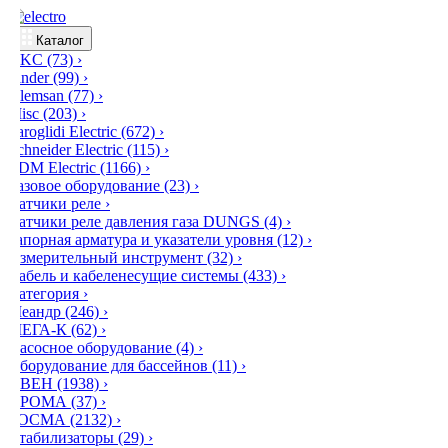
Каталог
DKC
(73)
›
Finder
(99)
›
Klemsan
(77)
›
Misc
(203)
›
Saroglidi Electric
(672)
›
Schneider Electric
(115)
›
TDM Electric
(1166)
›
Газовое оборудование
(23)
›
Датчики реле
›
Датчики реле давления газа DUNGS
(4)
›
Запорная арматура и указатели уровня
(12)
›
Измерительный инструмент
(32)
›
Кабель и кабеленесущие системы
(433)
›
Категория
›
Меандр
(246)
›
МЕГА-К
(62)
›
Насосное оборудование
(4)
›
Оборудование для бассейнов
(11)
›
ОВЕН
(1938)
›
ПРОМА
(37)
›
РОСМА
(2132)
›
Стабилизаторы
(29)
›