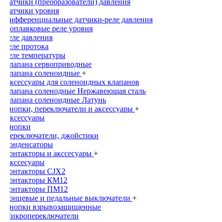
Датчики (преобразователи) давления
Датчики уровня
Дифференциальные датчики-реле давления
Поплавковые реле уровня
Реле давления
Реле протока
Реле температуры
Клапана сервоприводные
Клапана соленоидные
+
Аксессуары для соленоидных клапанов
Клапана соленодные Нержавеющая сталь
Клапана соленоидные Латунь
Кнопки, переключатели и аксессуары
+
Аксессуары
Кнопки
Переключатели, джойстики
Конденсаторы
Контакторы и акссесуары
+
Акссесуары
Контакторы CJX2
Контакторы КМ12
Контакторы ПМ12
Концевые и педальные выключатели
+
Кнопки взрывозащищенные
Микропереключатели