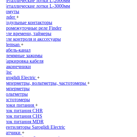
Металлические лотки L-2000мм
Металлические лотки L-3000мм
Хомуты
Finder
+
Модульные контакторы
Промежуточные реле Finder
Реле времени, таймеры
Реле контроля и акссесуары
Klemsan
+
Кабель-канал
Клеммные зажимы
Маркировка кабеля
Наконечники
Misc
Saroglidi Electric
+
Амперметры, вольтметры, частотомеры
+
Амперметры
Вольтметры
Частотомеры
Блоки питания
+
Блок питания CHR
Блок питания CHS
Блок питания MDR
Вентиляторы Saroglidi Electric
Датчики
+