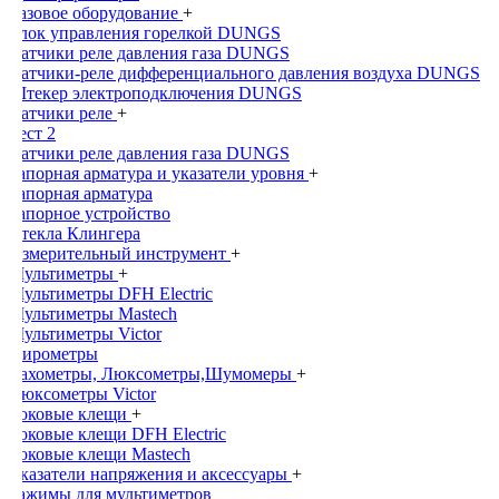
Газовое оборудование
+
Блок управления горелкой DUNGS
Датчики реле давления газа DUNGS
Датчики-реле дифференциального давления воздуха DUNGS
Штекер электроподключения DUNGS
Датчики реле
+
Тест 2
Датчики реле давления газа DUNGS
Запорная арматура и указатели уровня
+
Запорная арматура
Запорное устройство
Стекла Клингера
Измерительный инструмент
+
Мультиметры
+
Мультиметры DFH Electric
Мультиметры Mastech
Мультиметры Victor
Пирометры
Тахометры, Люксометры,Шумомеры
+
Люксометры Victor
Токовые клещи
+
Токовые клещи DFH Electric
Токовые клещи Mastech
Указатели напряжения и аксессуары
+
Зажимы для мультиметров