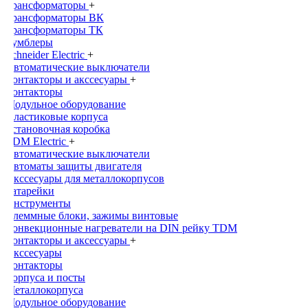
Трансформаторы
+
Трансформаторы ВК
Трансформаторы ТК
Тумблеры
Schneider Electric
+
Автоматические выключатели
Контакторы и акссесуары
+
Контакторы
Модульное оборудование
Пластиковые корпуса
Установочная коробка
TDM Electric
+
Автоматические выключатели
Автоматы защиты двигателя
Акссесуары для металлокорпусов
Батарейки
Инструменты
Клеммные блоки, зажимы винтовые
Конвекционные нагреватели на DIN рейку TDM
Контакторы и аксессуары
+
Акссесуары
Контакторы
Корпуса и посты
Металлокорпуса
Модульное оборудование