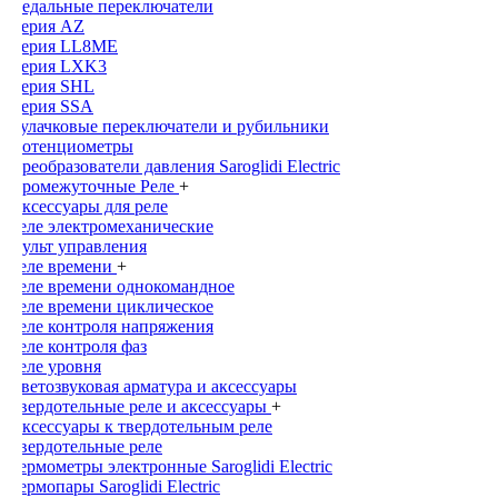
Педальные переключатели
Серия AZ
Серия LL8ME
Серия LXK3
Серия SHL
Серия SSA
Кулачковые переключатели и рубильники
Потенциометры
Преобразователи давления Saroglidi Electric
Промежуточные Реле
+
Аксессуары для реле
Реле электромеханические
Пульт управления
Реле времени
+
Реле времени однокомандное
Реле времени циклическое
Реле контроля напряжения
Реле контроля фаз
Реле уровня
Светозвуковая арматура и аксессуары
Твердотельные реле и аксессуары
+
Аксессуары к твердотельным реле
Твердотельные реле
Термометры электронные Saroglidi Electric
Термопары Saroglidi Electric