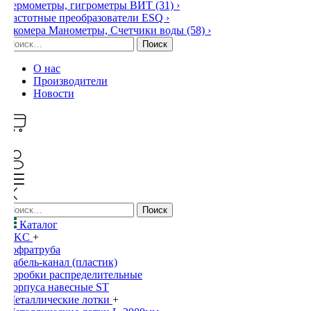
Термометры, гигрометры ВИТ
(31)
›
Частотные преобразователи ESQ
›
Экомера Манометры, Счетчики воды
(58)
›
Найти:
О нас
Производители
Новости
0
Найти:
Каталог
DKC
+
Гофратруба
Кабель-канал (пластик)
Коробки распределительные
Корпуса навесные ST
Металлические лотки
+