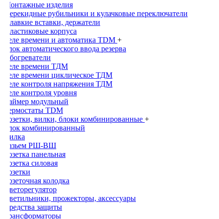
Монтажные изделия
Перекидные рубильники и кулачковые переключатели
Плавкие вставки, держатели
Пластиковые корпуса
Реле времени и автоматика TDM
+
Блок автоматического ввода резерва
Обогреватели
Реле времени ТДМ
Реле времени циклическое ТДМ
Реле контроля напряжения ТДМ
Реле контроля уровня
Таймер модульный
Термостаты TDM
Розетки, вилки, блоки комбинированные
+
Блок комбинированный
Вилка
Разьем РШ-ВШ
Розетка панельная
Розетка силовая
Розетки
Розеточная колодка
Светорегулятор
Светильники, прожекторы, аксессуары
Средства защиты
Трансформаторы