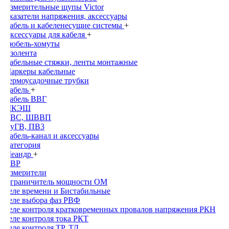
Измерительные щупы Victor
Указатели напряжения, аксессуары
Кабель и кабеленесущие системы
+
Аксессуары для кабеля
+
Дюбель-хомуты
Изолента
Кабельные стяжки, ленты монтажные
Маркеры кабельные
Термоусадочные трубки
Кабель
+
Кабель ВВГ
МКЭШ
ПВС, ШВВП
ПуГВ, ПВ3
Кабель-канал и аксессуары
Категория
Меандр
+
АВР
Измерители
Ограничитель мощности ОМ
Реле времени и Бистабильные
Реле выбора фаз РВФ
Реле контроля кратковременных провалов напряжения РКН
Реле контроля тока РКТ
Реле контроля ТР, ТД