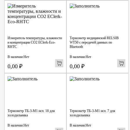
Измеритель температуры, влажности
Термометр медицинский RELSIB
и концентрации CO2 EClerk-Eco-
WT50 с передачей данных по
RHTC
Bluetooth
В наличии:
Нет
В наличии:
Нет
0,00
₽
0,00
₽
Термометр ТБ-3-М1 исп. 18 для
Термометр ТБ-3-М1 исп. 7 для
холодильника
холодильника
В наличии:
Нет
В наличии:
Нет