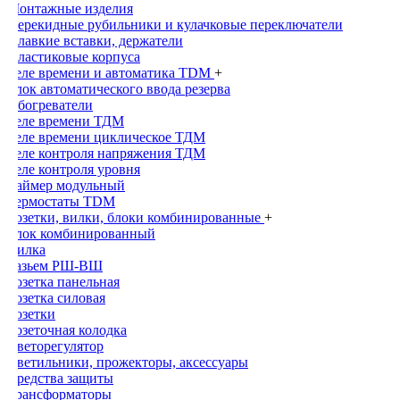
Монтажные изделия
Перекидные рубильники и кулачковые переключатели
Плавкие вставки, держатели
Пластиковые корпуса
Реле времени и автоматика TDM
+
Блок автоматического ввода резерва
Обогреватели
Реле времени ТДМ
Реле времени циклическое ТДМ
Реле контроля напряжения ТДМ
Реле контроля уровня
Таймер модульный
Термостаты TDM
Розетки, вилки, блоки комбинированные
+
Блок комбинированный
Вилка
Разьем РШ-ВШ
Розетка панельная
Розетка силовая
Розетки
Розеточная колодка
Светорегулятор
Светильники, прожекторы, аксессуары
Средства защиты
Трансформаторы