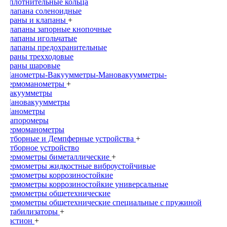
Уплотнительные кольца
Клапана соленоидные
Краны и клапаны
+
Клапаны запорные кнопочные
Клапаны игольчатые
Клапаны предохранительные
Краны трехходовые
Краны шаровые
Манометры-Вакуумметры-Мановакуумметры-
Термоманометры
+
Вакуумметры
Мановакуумметры
Манометры
Напоромеры
Термоманометры
Отборные и Демпферные устройства
+
Отборное устройство
Термометры биметаллические
+
Термометры жидкостные виброустойчивые
Термометры коррозиностойкие
Термометры коррозиностойкие универсальные
Термометры общетехнические
Термометры общетехнические специальные с пружиной
Стабилизаторы
+
Бастион
+