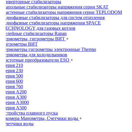
Инверторные стабилизаторы
Напольные стабилизаторы напряжения серии SKAT
Настенные стабилизаторы напряжения серии TEPLODOM
Однофазные стабилизаторы для систем отопления
Однофазные стабилизаторы напряжения SPACE
TECHNOLOGY для газовых котлов
Релейные стабилизаторы Rapan
Термометры, гигрометры ВИТ
+
Гигрометры ВИТ
Термометры гигрометры электронные Thermo
Термометры для холодильников
Частотные преобразователи ESQ
+
Серия 210
Серия 230
Серия 500
Серия 600
Серия 760
Серия А200
Серия А300
Серия А3000
Серия А500
Устройства плавного пуска
Экомера Манометры, Счетчики воды
+
Счетчики воды