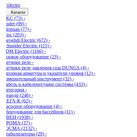
Каталог
DKC
(73)
›
Finder
(99)
›
Klemsan
(77)
›
Misc
(203)
›
Saroglidi Electric
(672)
›
Schneider Electric
(115)
›
TDM Electric
(1166)
›
Газовое оборудование
(23)
›
Датчики реле
›
Датчики реле давления газа DUNGS
(4)
›
Запорная арматура и указатели уровня
(12)
›
Измерительный инструмент
(32)
›
Кабель и кабеленесущие системы
(433)
›
Категория
›
Меандр
(246)
›
МЕГА-К
(62)
›
Насосное оборудование
(4)
›
Оборудование для бассейнов
(11)
›
ОВЕН
(1938)
›
ПРОМА
(37)
›
РОСМА
(2132)
›
Стабилизаторы
(29)
›