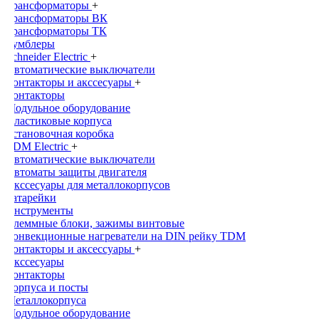
Трансформаторы
+
Трансформаторы ВК
Трансформаторы ТК
Тумблеры
Schneider Electric
+
Автоматические выключатели
Контакторы и акссесуары
+
Контакторы
Модульное оборудование
Пластиковые корпуса
Установочная коробка
TDM Electric
+
Автоматические выключатели
Автоматы защиты двигателя
Акссесуары для металлокорпусов
Батарейки
Инструменты
Клеммные блоки, зажимы винтовые
Конвекционные нагреватели на DIN рейку TDM
Контакторы и аксессуары
+
Акссесуары
Контакторы
Корпуса и посты
Металлокорпуса
Модульное оборудование