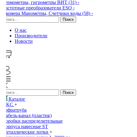
Термометры, гигрометры ВИТ
(31)
›
Частотные преобразователи ESQ
›
Экомера Манометры, Счетчики воды
(58)
›
Найти:
О нас
Производители
Новости
0
Найти:
Каталог
DKC
+
Гофратруба
Кабель-канал (пластик)
Коробки распределительные
Корпуса навесные ST
Металлические лотки
+