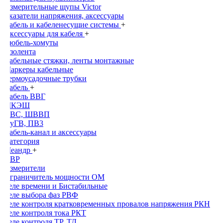
Измерительные щупы Victor
Указатели напряжения, аксессуары
Кабель и кабеленесущие системы
+
Аксессуары для кабеля
+
Дюбель-хомуты
Изолента
Кабельные стяжки, ленты монтажные
Маркеры кабельные
Термоусадочные трубки
Кабель
+
Кабель ВВГ
МКЭШ
ПВС, ШВВП
ПуГВ, ПВ3
Кабель-канал и аксессуары
Категория
Меандр
+
АВР
Измерители
Ограничитель мощности ОМ
Реле времени и Бистабильные
Реле выбора фаз РВФ
Реле контроля кратковременных провалов напряжения РКН
Реле контроля тока РКТ
Реле контроля ТР, ТД