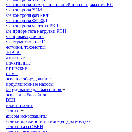
Реле контроля трехфазного линейного напряжения ЕЛ
Реле контроля УЗМ
Реле контроля фаз РКФ
Реле контроля ФР, ФД
Реле контроля частоты РКЧ
Реле приоритета нагрузки РПН
Реле промежуточное
Реле термисторное РТ
Счетчики, тахометры
МЕГА-К
+
Емкостные
Индуктивные
Оптические
Раъёмы
Насосное оборудование
+
Циркуляционные насосы
Оборудование для бассейнов
+
Насосы для бассейнов
ОВЕН
+
Блоки питания
Датчики
+
Барьеры искрозащиты
Датчики влажности и температуры воздуха
Датчики газа ОВЕН
Датчики температуры