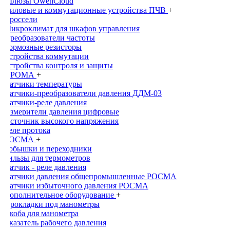
Шлюзы OwenCloud
Силовые и коммутационные устройства ПЧВ
+
Дроссели
Микроклимат для шкафов управления
Преобразователи частоты
Тормозные резисторы
Устройства коммутации
Устройства контроля и защиты
ПРОМА
+
Датчики температуры
Датчики-преобразователи давления ДДМ-03
Датчики-реле давления
Измерители давления цифровые
Источник высокого напряжения
Реле протока
РОСМА
+
Бобышки и переходники
Гильзы для термометров
Датчик - реле давления
Датчики давления общепромышленныe РОСМА
Датчики избыточного давления РОСМА
Дополнительное оборудование
+
Прокладки под манометры
Скоба для манометра
Указатель рабочего давления