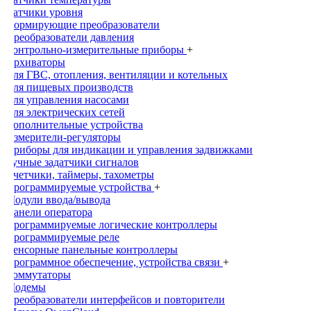
Датчики уровня
Нормирующие преобразователи
Преобразователи давления
Контрольно-измерительные приборы
+
Архиваторы
Для ГВС, отопления, вентиляции и котельных
Для пищевых производств
Для управления насосами
Для электрических сетей
Дополнительные устройства
Измерители-регуляторы
Приборы для индикации и управления задвижками
Ручные задатчики сигналов
Счетчики, таймеры, тахометры
Программируемые устройства
+
Модули ввода/вывода
Панели оператора
Программируемые логические контроллеры
Программируемые реле
Сенсорные панельные контроллеры
Программное обеспечение, устройства связи
+
Коммутаторы
Модемы
Преобразователи интерфейсов и повторители