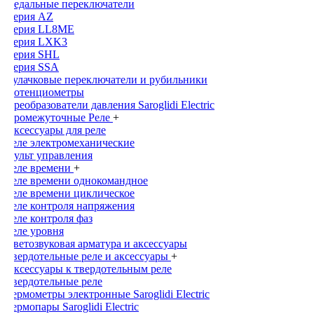
Педальные переключатели
Серия AZ
Серия LL8ME
Серия LXK3
Серия SHL
Серия SSA
Кулачковые переключатели и рубильники
Потенциометры
Преобразователи давления Saroglidi Electric
Промежуточные Реле
+
Аксессуары для реле
Реле электромеханические
Пульт управления
Реле времени
+
Реле времени однокомандное
Реле времени циклическое
Реле контроля напряжения
Реле контроля фаз
Реле уровня
Светозвуковая арматура и аксессуары
Твердотельные реле и аксессуары
+
Аксессуары к твердотельным реле
Твердотельные реле
Термометры электронные Saroglidi Electric
Термопары Saroglidi Electric