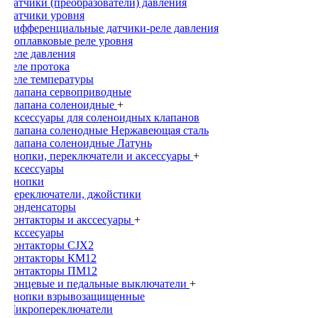
Датчики (преобразователи) давления
Датчики уровня
Дифференциальные датчики-реле давления
Поплавковые реле уровня
Реле давления
Реле протока
Реле температуры
Клапана сервоприводные
Клапана соленоидные
+
Аксессуары для соленоидных клапанов
Клапана соленодные Нержавеющая сталь
Клапана соленоидные Латунь
Кнопки, переключатели и аксессуары
+
Аксессуары
Кнопки
Переключатели, джойстики
Конденсаторы
Контакторы и акссесуары
+
Акссесуары
Контакторы CJX2
Контакторы КМ12
Контакторы ПМ12
Концевые и педальные выключатели
+
Кнопки взрывозащищенные
Микропереключатели