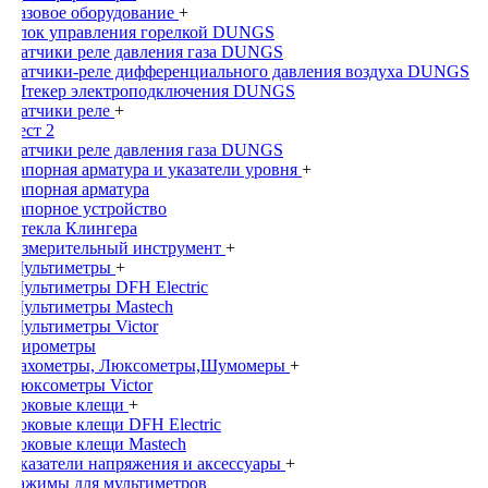
Газовое оборудование
+
Блок управления горелкой DUNGS
Датчики реле давления газа DUNGS
Датчики-реле дифференциального давления воздуха DUNGS
Штекер электроподключения DUNGS
Датчики реле
+
Тест 2
Датчики реле давления газа DUNGS
Запорная арматура и указатели уровня
+
Запорная арматура
Запорное устройство
Стекла Клингера
Измерительный инструмент
+
Мультиметры
+
Мультиметры DFH Electric
Мультиметры Mastech
Мультиметры Victor
Пирометры
Тахометры, Люксометры,Шумомеры
+
Люксометры Victor
Токовые клещи
+
Токовые клещи DFH Electric
Токовые клещи Mastech
Указатели напряжения и аксессуары
+
Зажимы для мультиметров