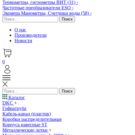
Термометры, гигрометры ВИТ
(31)
›
Частотные преобразователи ESQ
›
Экомера Манометры, Счетчики воды
(58)
›
Найти:
О нас
Производители
Новости
0
Найти:
Каталог
DKC
+
Гофратруба
Кабель-канал (пластик)
Коробки распределительные
Корпуса навесные ST
Металлические лотки
+