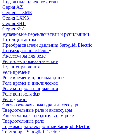
Педальные переключатели
Серия AZ
Серия LL8ME
Серия LXK3
Серия SHL
Серия SSA
Кулачковые переключатели и рубильники
Потенциометры
Преобразователи давления Saroglidi Electric
Промежуточные Реле
+
Аксессуары для реле
Реле электромеханические
Пульт управления
Реле времени
+
Реле времени однокомандное
Реле времени циклическое
Реле контроля напряжения
Реле контроля фаз
Реле уровня
Светозвуковая арматура и аксессуары
Твердотельные реле и аксессуары
+
Аксессуары к твердотельным реле
Твердотельные реле
Термометры электронные Saroglidi Electric
Термопары Saroglidi Electric