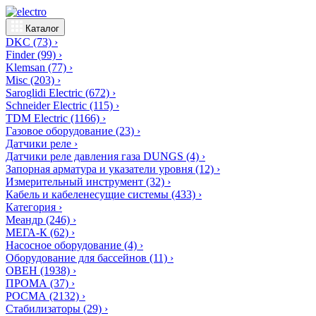
Каталог
DKC
(73)
›
Finder
(99)
›
Klemsan
(77)
›
Misc
(203)
›
Saroglidi Electric
(672)
›
Schneider Electric
(115)
›
TDM Electric
(1166)
›
Газовое оборудование
(23)
›
Датчики реле
›
Датчики реле давления газа DUNGS
(4)
›
Запорная арматура и указатели уровня
(12)
›
Измерительный инструмент
(32)
›
Кабель и кабеленесущие системы
(433)
›
Категория
›
Меандр
(246)
›
МЕГА-К
(62)
›
Насосное оборудование
(4)
›
Оборудование для бассейнов
(11)
›
ОВЕН
(1938)
›
ПРОМА
(37)
›
РОСМА
(2132)
›
Стабилизаторы
(29)
›