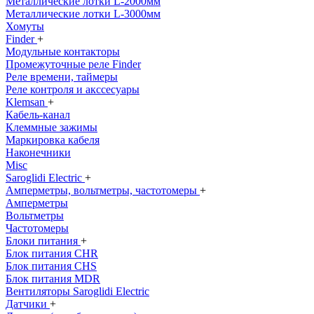
Металлические лотки L-2000мм
Металлические лотки L-3000мм
Хомуты
Finder
+
Модульные контакторы
Промежуточные реле Finder
Реле времени, таймеры
Реле контроля и акссесуары
Klemsan
+
Кабель-канал
Клеммные зажимы
Маркировка кабеля
Наконечники
Misc
Saroglidi Electric
+
Амперметры, вольтметры, частотомеры
+
Амперметры
Вольтметры
Частотомеры
Блоки питания
+
Блок питания CHR
Блок питания CHS
Блок питания MDR
Вентиляторы Saroglidi Electric
Датчики
+