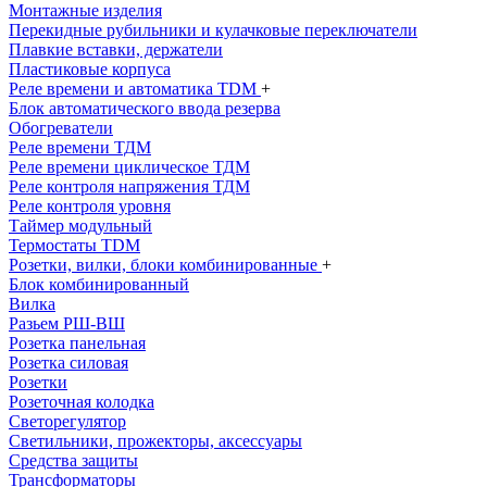
Монтажные изделия
Перекидные рубильники и кулачковые переключатели
Плавкие вставки, держатели
Пластиковые корпуса
Реле времени и автоматика TDM
+
Блок автоматического ввода резерва
Обогреватели
Реле времени ТДМ
Реле времени циклическое ТДМ
Реле контроля напряжения ТДМ
Реле контроля уровня
Таймер модульный
Термостаты TDM
Розетки, вилки, блоки комбинированные
+
Блок комбинированный
Вилка
Разьем РШ-ВШ
Розетка панельная
Розетка силовая
Розетки
Розеточная колодка
Светорегулятор
Светильники, прожекторы, аксессуары
Средства защиты
Трансформаторы