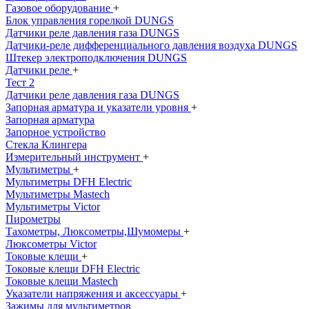
Газовое оборудование
+
Блок управления горелкой DUNGS
Датчики реле давления газа DUNGS
Датчики-реле дифференциального давления воздуха DUNGS
Штекер электроподключения DUNGS
Датчики реле
+
Тест 2
Датчики реле давления газа DUNGS
Запорная арматура и указатели уровня
+
Запорная арматура
Запорное устройство
Стекла Клингера
Измерительный инструмент
+
Мультиметры
+
Мультиметры DFH Electric
Мультиметры Mastech
Мультиметры Victor
Пирометры
Тахометры, Люксометры,Шумомеры
+
Люксометры Victor
Токовые клещи
+
Токовые клещи DFH Electric
Токовые клещи Mastech
Указатели напряжения и аксессуары
+
Зажимы для мультиметров