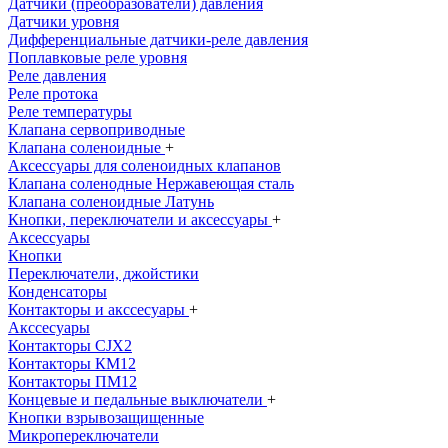
Датчики (преобразователи) давления
Датчики уровня
Дифференциальные датчики-реле давления
Поплавковые реле уровня
Реле давления
Реле протока
Реле температуры
Клапана сервоприводные
Клапана соленоидные
+
Аксессуары для соленоидных клапанов
Клапана соленодные Нержавеющая сталь
Клапана соленоидные Латунь
Кнопки, переключатели и аксессуары
+
Аксессуары
Кнопки
Переключатели, джойстики
Конденсаторы
Контакторы и акссесуары
+
Акссесуары
Контакторы CJX2
Контакторы КМ12
Контакторы ПМ12
Концевые и педальные выключатели
+
Кнопки взрывозащищенные
Микропереключатели