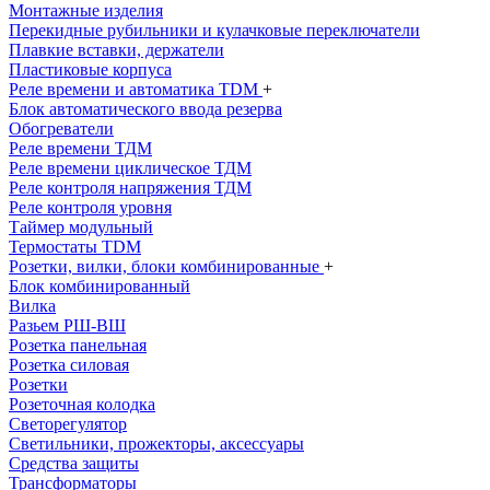
Монтажные изделия
Перекидные рубильники и кулачковые переключатели
Плавкие вставки, держатели
Пластиковые корпуса
Реле времени и автоматика TDM
+
Блок автоматического ввода резерва
Обогреватели
Реле времени ТДМ
Реле времени циклическое ТДМ
Реле контроля напряжения ТДМ
Реле контроля уровня
Таймер модульный
Термостаты TDM
Розетки, вилки, блоки комбинированные
+
Блок комбинированный
Вилка
Разьем РШ-ВШ
Розетка панельная
Розетка силовая
Розетки
Розеточная колодка
Светорегулятор
Светильники, прожекторы, аксессуары
Средства защиты
Трансформаторы