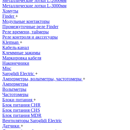
Металлические лотки L-2000мм
Металлические лотки L-3000мм
Хомуты
Finder
+
Модульные контакторы
Промежуточные реле Finder
Реле времени, таймеры
Реле контроля и акссесуары
Klemsan
+
Кабель-канал
Клеммные зажимы
Маркировка кабеля
Наконечники
Misc
Saroglidi Electric
+
Амперметры, вольтметры, частотомеры
+
Амперметры
Вольтметры
Частотомеры
Блоки питания
+
Блок питания CHR
Блок питания CHS
Блок питания MDR
Вентиляторы Saroglidi Electric
Датчики
+