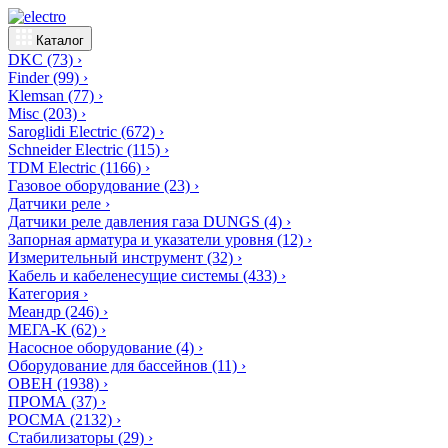
Каталог
DKC
(73)
›
Finder
(99)
›
Klemsan
(77)
›
Misc
(203)
›
Saroglidi Electric
(672)
›
Schneider Electric
(115)
›
TDM Electric
(1166)
›
Газовое оборудование
(23)
›
Датчики реле
›
Датчики реле давления газа DUNGS
(4)
›
Запорная арматура и указатели уровня
(12)
›
Измерительный инструмент
(32)
›
Кабель и кабеленесущие системы
(433)
›
Категория
›
Меандр
(246)
›
МЕГА-К
(62)
›
Насосное оборудование
(4)
›
Оборудование для бассейнов
(11)
›
ОВЕН
(1938)
›
ПРОМА
(37)
›
РОСМА
(2132)
›
Стабилизаторы
(29)
›