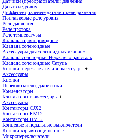
Датчики (преобразователи) давления
Датчики уровня
Дифференциальные датчики-реле давления
Поплавковые реле уровня
Реле давления
Реле протока
Реле температуры
Клапана сервоприводные
Клапана соленоидные
+
Аксессуары для соленоидных клапанов
Клапана соленодные Нержавеющая сталь
Клапана соленоидные Латунь
Кнопки, переключатели и аксессуары
+
Аксессуары
Кнопки
Переключатели, джойстики
Конденсаторы
Контакторы и акссесуары
+
Акссесуары
Контакторы CJX2
Контакторы КМ12
Контакторы ПМ12
Концевые и педальные выключатели
+
Кнопки взрывозащищенные
Микропереключатели