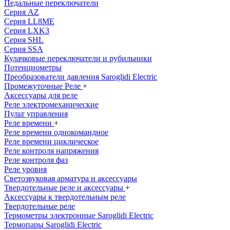
Педальные переключатели
Серия AZ
Серия LL8ME
Серия LXK3
Серия SHL
Серия SSA
Кулачковые переключатели и рубильники
Потенциометры
Преобразователи давления Saroglidi Electric
Промежуточные Реле
+
Аксессуары для реле
Реле электромеханические
Пульт управления
Реле времени
+
Реле времени однокомандное
Реле времени циклическое
Реле контроля напряжения
Реле контроля фаз
Реле уровня
Светозвуковая арматура и аксессуары
Твердотельные реле и аксессуары
+
Аксессуары к твердотельным реле
Твердотельные реле
Термометры электронные Saroglidi Electric
Термопары Saroglidi Electric