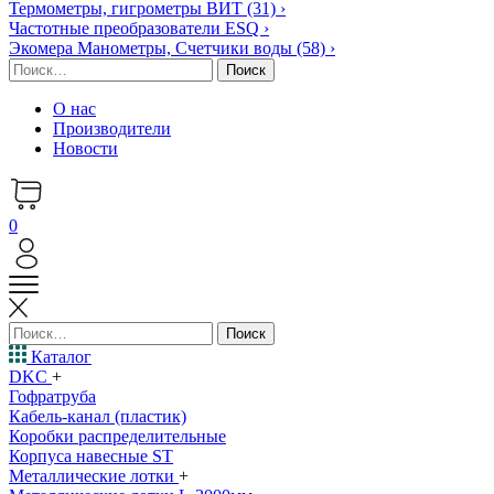
Термометры, гигрометры ВИТ
(31)
›
Частотные преобразователи ESQ
›
Экомера Манометры, Счетчики воды
(58)
›
Найти:
О нас
Производители
Новости
0
Найти:
Каталог
DKC
+
Гофратруба
Кабель-канал (пластик)
Коробки распределительные
Корпуса навесные ST
Металлические лотки
+