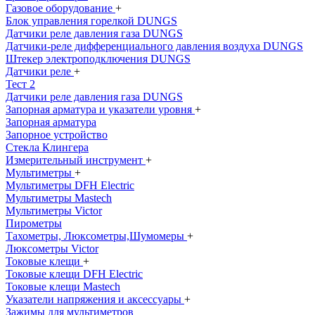
Газовое оборудование
+
Блок управления горелкой DUNGS
Датчики реле давления газа DUNGS
Датчики-реле дифференциального давления воздуха DUNGS
Штекер электроподключения DUNGS
Датчики реле
+
Тест 2
Датчики реле давления газа DUNGS
Запорная арматура и указатели уровня
+
Запорная арматура
Запорное устройство
Стекла Клингера
Измерительный инструмент
+
Мультиметры
+
Мультиметры DFH Electric
Мультиметры Mastech
Мультиметры Victor
Пирометры
Тахометры, Люксометры,Шумомеры
+
Люксометры Victor
Токовые клещи
+
Токовые клещи DFH Electric
Токовые клещи Mastech
Указатели напряжения и аксессуары
+
Зажимы для мультиметров