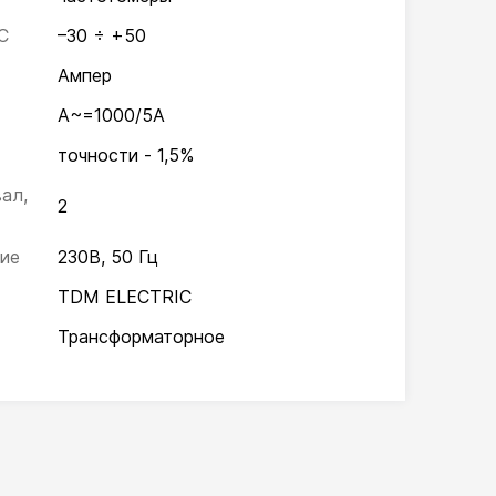
С
–30 ÷ +50
Ампер
А~=1000/5А
точности - 1,5%
ал,
2
ие
230В, 50 Гц
TDM ELECTRIC
Трансформаторное