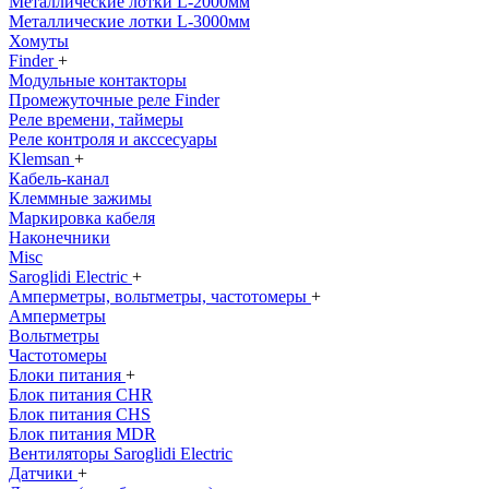
Металлические лотки L-2000мм
Металлические лотки L-3000мм
Хомуты
Finder
+
Модульные контакторы
Промежуточные реле Finder
Реле времени, таймеры
Реле контроля и акссесуары
Klemsan
+
Кабель-канал
Клеммные зажимы
Маркировка кабеля
Наконечники
Misc
Saroglidi Electric
+
Амперметры, вольтметры, частотомеры
+
Амперметры
Вольтметры
Частотомеры
Блоки питания
+
Блок питания CHR
Блок питания CHS
Блок питания MDR
Вентиляторы Saroglidi Electric
Датчики
+