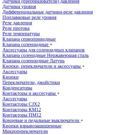
Датчики (преобразователи) давления
Датчики уровня
Дифференциальные датчики-реле давления
Поплавковые реле уровня
Реле давления
Реле протока
Реле температуры
Клапана сервоприводные
Клапана соленоидные
+
Аксессуары для соленоидных клапанов
Клапана соленодные Нержавеющая сталь
Клапана соленоидные Латунь
Кнопки, переключатели и аксессуары
+
Аксессуары
Кнопки
Переключатели, джойстики
Конденсаторы
Контакторы и акссесуары
+
Акссесуары
Контакторы CJX2
Контакторы КМ12
Контакторы ПМ12
Концевые и педальные выключатели
+
Кнопки взрывозащищенные
Микропереключатели