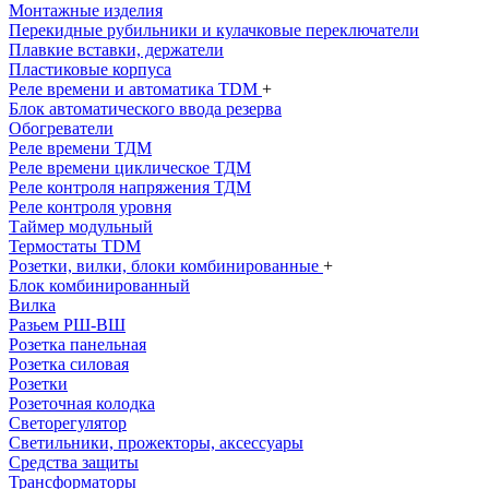
Монтажные изделия
Перекидные рубильники и кулачковые переключатели
Плавкие вставки, держатели
Пластиковые корпуса
Реле времени и автоматика TDM
+
Блок автоматического ввода резерва
Обогреватели
Реле времени ТДМ
Реле времени циклическое ТДМ
Реле контроля напряжения ТДМ
Реле контроля уровня
Таймер модульный
Термостаты TDM
Розетки, вилки, блоки комбинированные
+
Блок комбинированный
Вилка
Разьем РШ-ВШ
Розетка панельная
Розетка силовая
Розетки
Розеточная колодка
Светорегулятор
Светильники, прожекторы, аксессуары
Средства защиты
Трансформаторы