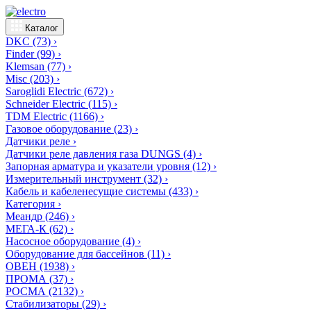
Каталог
DKC
(73)
›
Finder
(99)
›
Klemsan
(77)
›
Misc
(203)
›
Saroglidi Electric
(672)
›
Schneider Electric
(115)
›
TDM Electric
(1166)
›
Газовое оборудование
(23)
›
Датчики реле
›
Датчики реле давления газа DUNGS
(4)
›
Запорная арматура и указатели уровня
(12)
›
Измерительный инструмент
(32)
›
Кабель и кабеленесущие системы
(433)
›
Категория
›
Меандр
(246)
›
МЕГА-К
(62)
›
Насосное оборудование
(4)
›
Оборудование для бассейнов
(11)
›
ОВЕН
(1938)
›
ПРОМА
(37)
›
РОСМА
(2132)
›
Стабилизаторы
(29)
›