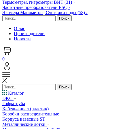
Термометры, гигрометры ВИТ
(31)
›
Частотные преобразователи ESQ
›
Экомера Манометры, Счетчики воды
(58)
›
Найти:
О нас
Производители
Новости
0
Найти:
Каталог
DKC
+
Гофратруба
Кабель-канал (пластик)
Коробки распределительные
Корпуса навесные ST
Металлические лотки
+