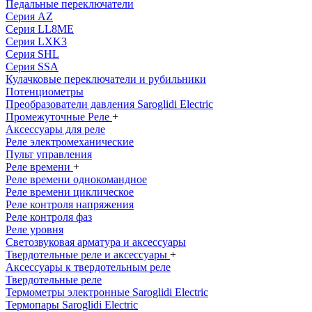
Педальные переключатели
Серия AZ
Серия LL8ME
Серия LXK3
Серия SHL
Серия SSA
Кулачковые переключатели и рубильники
Потенциометры
Преобразователи давления Saroglidi Electric
Промежуточные Реле
+
Аксессуары для реле
Реле электромеханические
Пульт управления
Реле времени
+
Реле времени однокомандное
Реле времени циклическое
Реле контроля напряжения
Реле контроля фаз
Реле уровня
Светозвуковая арматура и аксессуары
Твердотельные реле и аксессуары
+
Аксессуары к твердотельным реле
Твердотельные реле
Термометры электронные Saroglidi Electric
Термопары Saroglidi Electric