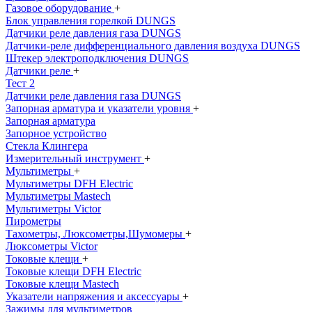
Газовое оборудование
+
Блок управления горелкой DUNGS
Датчики реле давления газа DUNGS
Датчики-реле дифференциального давления воздуха DUNGS
Штекер электроподключения DUNGS
Датчики реле
+
Тест 2
Датчики реле давления газа DUNGS
Запорная арматура и указатели уровня
+
Запорная арматура
Запорное устройство
Стекла Клингера
Измерительный инструмент
+
Мультиметры
+
Мультиметры DFH Electric
Мультиметры Mastech
Мультиметры Victor
Пирометры
Тахометры, Люксометры,Шумомеры
+
Люксометры Victor
Токовые клещи
+
Токовые клещи DFH Electric
Токовые клещи Mastech
Указатели напряжения и аксессуары
+
Зажимы для мультиметров