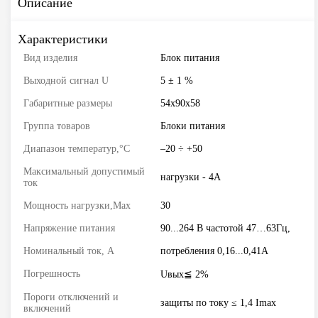
Описание
Характеристики
Вид изделия
Блок питания
Выходной сигнал U
5 ± 1 %
Габаритные размеры
54x90x58
Группа товаров
Блоки питания
Диапазон температур,°С
–20 ÷ +50
Максимальный допустимый
нагрузки - 4А
ток
Мощность нагрузки,Max
30
Напряжение питания
90...264 В частотой 47…63Гц,
Номинальный ток, А
потребления 0,16...0,41А
Погрешность
Uвых≦ 2%
Пороги отключений и
защиты по току ≤ 1,4 Imax
включений