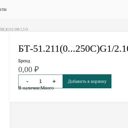
сти
50С)G1/2.100.1,5 О
БТ-51.211(0...250С)G1/2.1
Бренд
0,00
₽
-
+
Добавить в корзину
В наличии:
Много