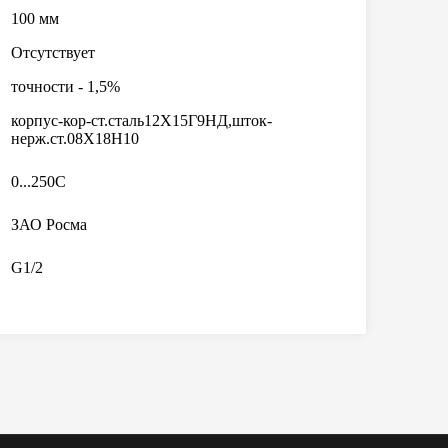
100 мм
Отсутствует
точности - 1,5%
корпус-кор-ст.сталь12Х15Г9НД,шток-
нерж.ст.08Х18Н10
0...250C
ЗАО Росма
G1/2