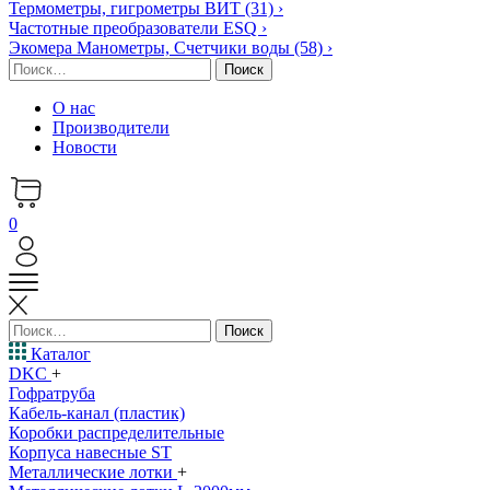
Термометры, гигрометры ВИТ
(31)
›
Частотные преобразователи ESQ
›
Экомера Манометры, Счетчики воды
(58)
›
Найти:
О нас
Производители
Новости
0
Найти:
Каталог
DKC
+
Гофратруба
Кабель-канал (пластик)
Коробки распределительные
Корпуса навесные ST
Металлические лотки
+