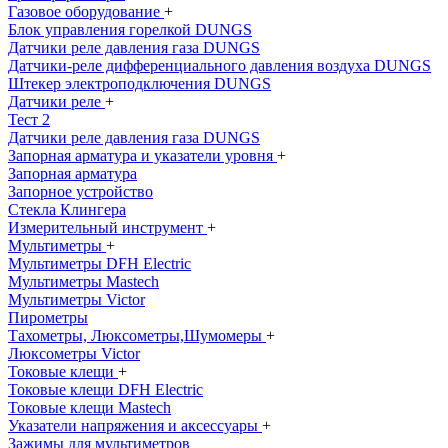
Газовое оборудование
+
Блок управления горелкой DUNGS
Датчики реле давления газа DUNGS
Датчики-реле дифференциального давления воздуха DUNGS
Штекер электроподключения DUNGS
Датчики реле
+
Тест 2
Датчики реле давления газа DUNGS
Запорная арматура и указатели уровня
+
Запорная арматура
Запорное устройство
Стекла Клингера
Измерительный инструмент
+
Мультиметры
+
Мультиметры DFH Electric
Мультиметры Mastech
Мультиметры Victor
Пирометры
Тахометры, Люксометры,Шумомеры
+
Люксометры Victor
Токовые клещи
+
Токовые клещи DFH Electric
Токовые клещи Mastech
Указатели напряжения и аксессуары
+
Зажимы для мультиметров