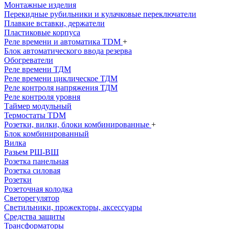
Монтажные изделия
Перекидные рубильники и кулачковые переключатели
Плавкие вставки, держатели
Пластиковые корпуса
Реле времени и автоматика TDM
+
Блок автоматического ввода резерва
Обогреватели
Реле времени ТДМ
Реле времени циклическое ТДМ
Реле контроля напряжения ТДМ
Реле контроля уровня
Таймер модульный
Термостаты TDM
Розетки, вилки, блоки комбинированные
+
Блок комбинированный
Вилка
Разьем РШ-ВШ
Розетка панельная
Розетка силовая
Розетки
Розеточная колодка
Светорегулятор
Светильники, прожекторы, аксессуары
Средства защиты
Трансформаторы