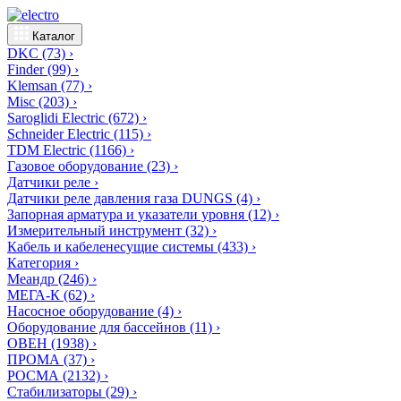
Каталог
DKC
(73)
›
Finder
(99)
›
Klemsan
(77)
›
Misc
(203)
›
Saroglidi Electric
(672)
›
Schneider Electric
(115)
›
TDM Electric
(1166)
›
Газовое оборудование
(23)
›
Датчики реле
›
Датчики реле давления газа DUNGS
(4)
›
Запорная арматура и указатели уровня
(12)
›
Измерительный инструмент
(32)
›
Кабель и кабеленесущие системы
(433)
›
Категория
›
Меандр
(246)
›
МЕГА-К
(62)
›
Насосное оборудование
(4)
›
Оборудование для бассейнов
(11)
›
ОВЕН
(1938)
›
ПРОМА
(37)
›
РОСМА
(2132)
›
Стабилизаторы
(29)
›