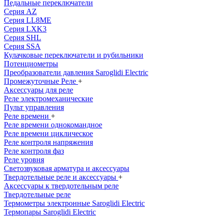
Педальные переключатели
Серия AZ
Серия LL8ME
Серия LXK3
Серия SHL
Серия SSA
Кулачковые переключатели и рубильники
Потенциометры
Преобразователи давления Saroglidi Electric
Промежуточные Реле
+
Аксессуары для реле
Реле электромеханические
Пульт управления
Реле времени
+
Реле времени однокомандное
Реле времени циклическое
Реле контроля напряжения
Реле контроля фаз
Реле уровня
Светозвуковая арматура и аксессуары
Твердотельные реле и аксессуары
+
Аксессуары к твердотельным реле
Твердотельные реле
Термометры электронные Saroglidi Electric
Термопары Saroglidi Electric