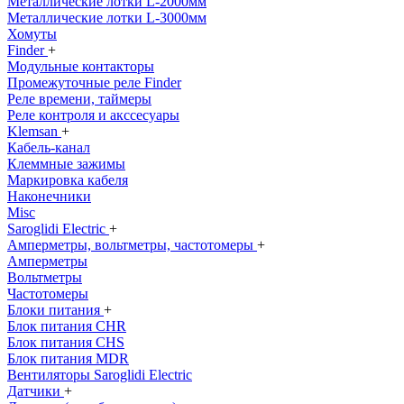
Металлические лотки L-2000мм
Металлические лотки L-3000мм
Хомуты
Finder
+
Модульные контакторы
Промежуточные реле Finder
Реле времени, таймеры
Реле контроля и акссесуары
Klemsan
+
Кабель-канал
Клеммные зажимы
Маркировка кабеля
Наконечники
Misc
Saroglidi Electric
+
Амперметры, вольтметры, частотомеры
+
Амперметры
Вольтметры
Частотомеры
Блоки питания
+
Блок питания CHR
Блок питания CHS
Блок питания MDR
Вентиляторы Saroglidi Electric
Датчики
+