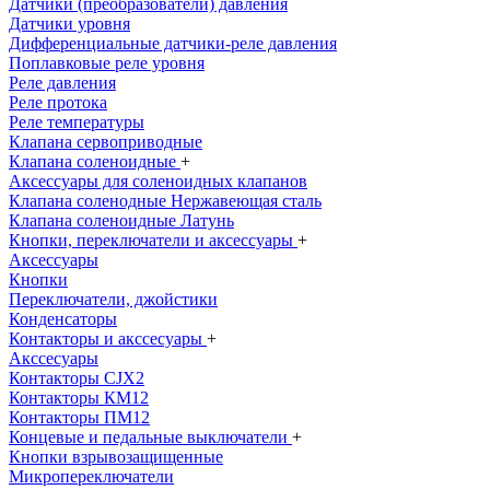
Датчики (преобразователи) давления
Датчики уровня
Дифференциальные датчики-реле давления
Поплавковые реле уровня
Реле давления
Реле протока
Реле температуры
Клапана сервоприводные
Клапана соленоидные
+
Аксессуары для соленоидных клапанов
Клапана соленодные Нержавеющая сталь
Клапана соленоидные Латунь
Кнопки, переключатели и аксессуары
+
Аксессуары
Кнопки
Переключатели, джойстики
Конденсаторы
Контакторы и акссесуары
+
Акссесуары
Контакторы CJX2
Контакторы КМ12
Контакторы ПМ12
Концевые и педальные выключатели
+
Кнопки взрывозащищенные
Микропереключатели