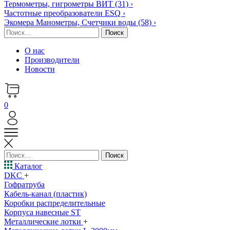
Термометры, гигрометры ВИТ
(31)
›
Частотные преобразователи ESQ
›
Экомера Манометры, Счетчики воды
(58)
›
Найти:
О нас
Производители
Новости
0
Найти:
Каталог
DKC
+
Гофратруба
Кабель-канал (пластик)
Коробки распределительные
Корпуса навесные ST
Металлические лотки
+