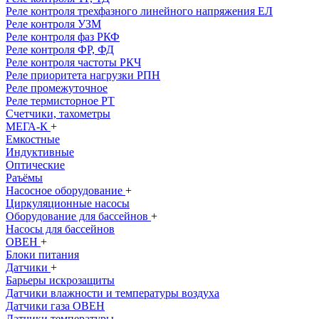
Реле контроля трехфазного линейного напряжения ЕЛ
Реле контроля УЗМ
Реле контроля фаз РКФ
Реле контроля ФР, ФД
Реле контроля частоты РКЧ
Реле приоритета нагрузки РПН
Реле промежуточное
Реле термисторное РТ
Счетчики, тахометры
МЕГА-К
+
Емкостные
Индуктивные
Оптические
Раъёмы
Насосное оборудование
+
Циркуляционные насосы
Оборудование для бассейнов
+
Насосы для бассейнов
ОВЕН
+
Блоки питания
Датчики
+
Барьеры искрозащиты
Датчики влажности и температуры воздуха
Датчики газа ОВЕН
Датчики температуры