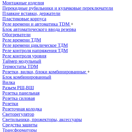
Монтажные изделия
Перекидные рубильники и кулачковые переключатели
Плавкие вставки, держатели
Пластиковые корпуса
Реле времени и автоматика TDM
+
Блок автоматического ввода резерва
Обогреватели
Реле времени ТДМ
Реле времени циклическое ТДМ
Реле контроля напряжения ТДМ
Реле контроля уровня
Таймер модульный
Термостаты TDM
Розетки, вилки, блоки комбинированные
+
Блок комбинированный
Вилка
Разьем РШ-ВШ
Розетка панельная
Розетка силовая
Розетки
Розеточная колодка
Светорегулятор
Светильники, прожекторы, аксессуары
Средства защиты
Трансформаторы