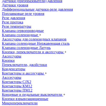
Датчики (преобразователи) давления
Датчики уровня
Дифференциальные датчики-реле давления
Поплавковые реле уровня
Реле давления
Реле протока
Реле температуры
Клапана сервоприводные
Клапана соленоидные
+
Аксессуары для соленоидных клапанов
Клапана соленодные Нержавеющая сталь
Клапана соленоидные Латунь
Кнопки, переключатели и аксессуары
+
Аксессуары
Кнопки
Переключатели, джойстики
Конденсаторы
Контакторы и акссесуары
+
Акссесуары
Контакторы CJX2
Контакторы КМ12
Контакторы ПМ12
Концевые и педальные выключатели
+
Кнопки взрывозащищенные
Микропереключатели