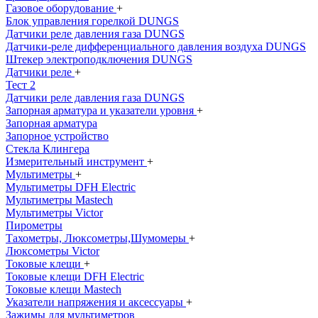
Газовое оборудование
+
Блок управления горелкой DUNGS
Датчики реле давления газа DUNGS
Датчики-реле дифференциального давления воздуха DUNGS
Штекер электроподключения DUNGS
Датчики реле
+
Тест 2
Датчики реле давления газа DUNGS
Запорная арматура и указатели уровня
+
Запорная арматура
Запорное устройство
Стекла Клингера
Измерительный инструмент
+
Мультиметры
+
Мультиметры DFH Electric
Мультиметры Mastech
Мультиметры Victor
Пирометры
Тахометры, Люксометры,Шумомеры
+
Люксометры Victor
Токовые клещи
+
Токовые клещи DFH Electric
Токовые клещи Mastech
Указатели напряжения и аксессуары
+
Зажимы для мультиметров