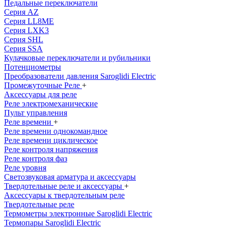
Педальные переключатели
Серия AZ
Серия LL8ME
Серия LXK3
Серия SHL
Серия SSA
Кулачковые переключатели и рубильники
Потенциометры
Преобразователи давления Saroglidi Electric
Промежуточные Реле
+
Аксессуары для реле
Реле электромеханические
Пульт управления
Реле времени
+
Реле времени однокомандное
Реле времени циклическое
Реле контроля напряжения
Реле контроля фаз
Реле уровня
Светозвуковая арматура и аксессуары
Твердотельные реле и аксессуары
+
Аксессуары к твердотельным реле
Твердотельные реле
Термометры электронные Saroglidi Electric
Термопары Saroglidi Electric