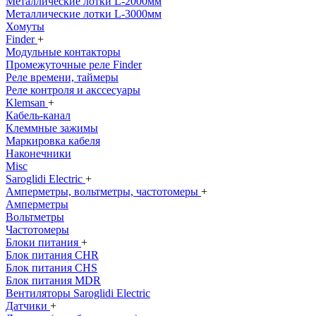
Металлические лотки L-2000мм
Металлические лотки L-3000мм
Хомуты
Finder
+
Модульные контакторы
Промежуточные реле Finder
Реле времени, таймеры
Реле контроля и акссесуары
Klemsan
+
Кабель-канал
Клеммные зажимы
Маркировка кабеля
Наконечники
Misc
Saroglidi Electric
+
Амперметры, вольтметры, частотомеры
+
Амперметры
Вольтметры
Частотомеры
Блоки питания
+
Блок питания CHR
Блок питания CHS
Блок питания MDR
Вентиляторы Saroglidi Electric
Датчики
+