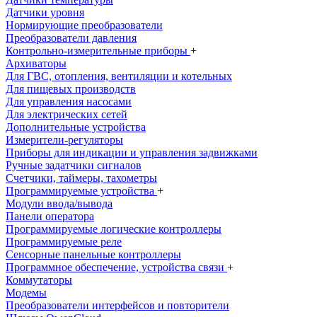
Датчики уровня
Нормирующие преобразователи
Преобразователи давления
Контрольно-измерительные приборы
+
Архиваторы
Для ГВС, отопления, вентиляции и котельных
Для пищевых производств
Для управления насосами
Для электрических сетей
Дополнительные устройства
Измерители-регуляторы
Приборы для индикации и управления задвижками
Ручные задатчики сигналов
Счетчики, таймеры, тахометры
Программируемые устройства
+
Модули ввода/вывода
Панели оператора
Программируемые логические контроллеры
Программируемые реле
Сенсорные панельные контроллеры
Программное обеспечение, устройства связи
+
Коммутаторы
Модемы
Преобразователи интерфейсов и повторители