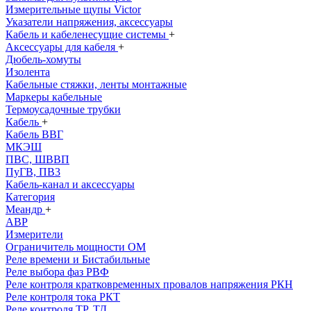
Измерительные щупы Victor
Указатели напряжения, аксессуары
Кабель и кабеленесущие системы
+
Аксессуары для кабеля
+
Дюбель-хомуты
Изолента
Кабельные стяжки, ленты монтажные
Маркеры кабельные
Термоусадочные трубки
Кабель
+
Кабель ВВГ
МКЭШ
ПВС, ШВВП
ПуГВ, ПВ3
Кабель-канал и аксессуары
Категория
Меандр
+
АВР
Измерители
Ограничитель мощности ОМ
Реле времени и Бистабильные
Реле выбора фаз РВФ
Реле контроля кратковременных провалов напряжения РКН
Реле контроля тока РКТ
Реле контроля ТР, ТД