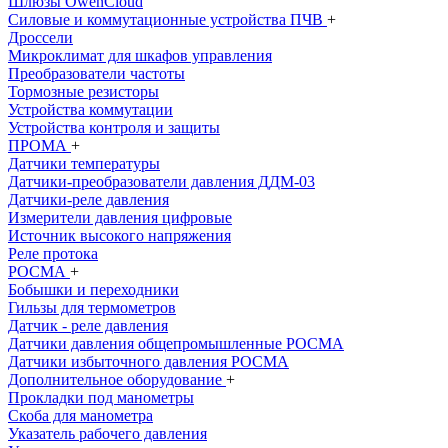
Шлюзы OwenCloud
Силовые и коммутационные устройства ПЧВ
+
Дроссели
Микроклимат для шкафов управления
Преобразователи частоты
Тормозные резисторы
Устройства коммутации
Устройства контроля и защиты
ПРОМА
+
Датчики температуры
Датчики-преобразователи давления ДДМ-03
Датчики-реле давления
Измерители давления цифровые
Источник высокого напряжения
Реле протока
РОСМА
+
Бобышки и переходники
Гильзы для термометров
Датчик - реле давления
Датчики давления общепромышленныe РОСМА
Датчики избыточного давления РОСМА
Дополнительное оборудование
+
Прокладки под манометры
Скоба для манометра
Указатель рабочего давления