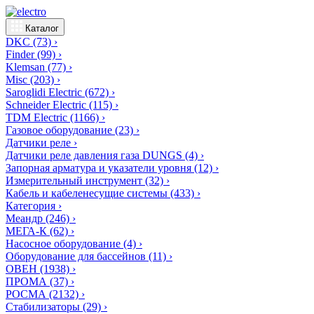
Каталог
DKC
(73)
›
Finder
(99)
›
Klemsan
(77)
›
Misc
(203)
›
Saroglidi Electric
(672)
›
Schneider Electric
(115)
›
TDM Electric
(1166)
›
Газовое оборудование
(23)
›
Датчики реле
›
Датчики реле давления газа DUNGS
(4)
›
Запорная арматура и указатели уровня
(12)
›
Измерительный инструмент
(32)
›
Кабель и кабеленесущие системы
(433)
›
Категория
›
Меандр
(246)
›
МЕГА-К
(62)
›
Насосное оборудование
(4)
›
Оборудование для бассейнов
(11)
›
ОВЕН
(1938)
›
ПРОМА
(37)
›
РОСМА
(2132)
›
Стабилизаторы
(29)
›