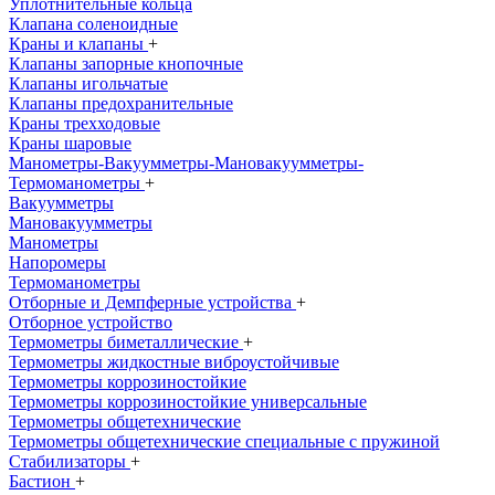
Уплотнительные кольца
Клапана соленоидные
Краны и клапаны
+
Клапаны запорные кнопочные
Клапаны игольчатые
Клапаны предохранительные
Краны трехходовые
Краны шаровые
Манометры-Вакуумметры-Мановакуумметры-
Термоманометры
+
Вакуумметры
Мановакуумметры
Манометры
Напоромеры
Термоманометры
Отборные и Демпферные устройства
+
Отборное устройство
Термометры биметаллические
+
Термометры жидкостные виброустойчивые
Термометры коррозиностойкие
Термометры коррозиностойкие универсальные
Термометры общетехнические
Термометры общетехнические специальные с пружиной
Стабилизаторы
+
Бастион
+