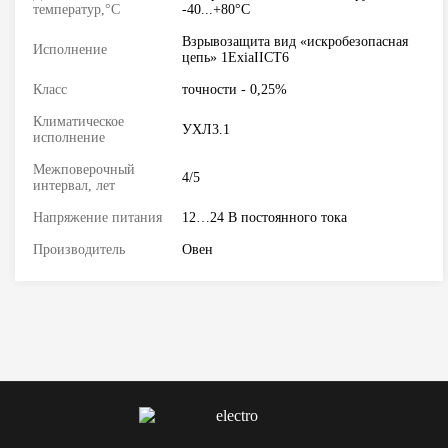
температур,°С
-40...+80°С
Взрывозащита вид «искробезопасная
Исполнение
цепь» 1ExiaIICT6
Класс
точности - 0,25%
Климатическое
УХЛ3.1
исполнение
Межповерочный
4/5
интервал, лет
Напряжение питания
12…24 В постоянного тока
Производитель
Овен