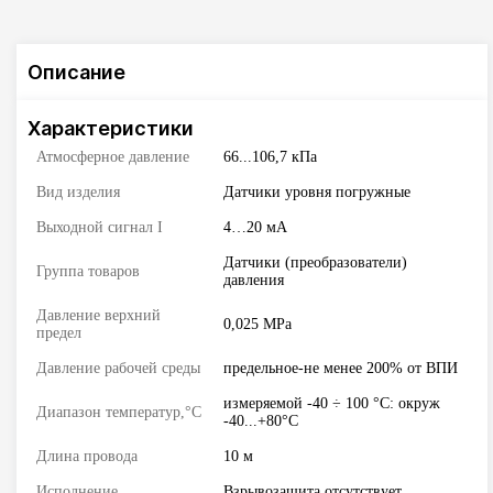
Описание
Характеристики
Атмосферное давление
66...106,7 кПа
Вид изделия
Датчики уровня погружные
Выходной сигнал I
4…20 мА
Датчики (преобразователи)
Группа товаров
давления
Давление верхний
0,025 MPa
предел
Давление рабочей среды
предельное-не менее 200% от ВПИ
измеряемой -40 ÷ 100 °С: окруж
Диапазон температур,°С
-40...+80°С
Длина провода
10 м
Исполнение
Взрывозащита отсутствует