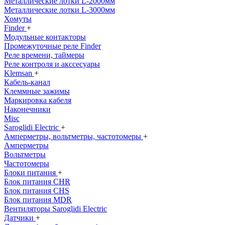
Металлические лотки L-2000мм
Металлические лотки L-3000мм
Хомуты
Finder
+
Модульные контакторы
Промежуточные реле Finder
Реле времени, таймеры
Реле контроля и акссесуары
Klemsan
+
Кабель-канал
Клеммные зажимы
Маркировка кабеля
Наконечники
Misc
Saroglidi Electric
+
Амперметры, вольтметры, частотомеры
+
Амперметры
Вольтметры
Частотомеры
Блоки питания
+
Блок питания CHR
Блок питания CHS
Блок питания MDR
Вентиляторы Saroglidi Electric
Датчики
+