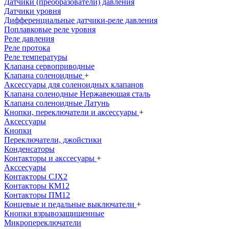
Датчики (преобразователи) давления
Датчики уровня
Дифференциальные датчики-реле давления
Поплавковые реле уровня
Реле давления
Реле протока
Реле температуры
Клапана сервоприводные
Клапана соленоидные
+
Аксессуары для соленоидных клапанов
Клапана соленодные Нержавеющая сталь
Клапана соленоидные Латунь
Кнопки, переключатели и аксессуары
+
Аксессуары
Кнопки
Переключатели, джойстики
Конденсаторы
Контакторы и акссесуары
+
Акссесуары
Контакторы CJX2
Контакторы КМ12
Контакторы ПМ12
Концевые и педальные выключатели
+
Кнопки взрывозащищенные
Микропереключатели