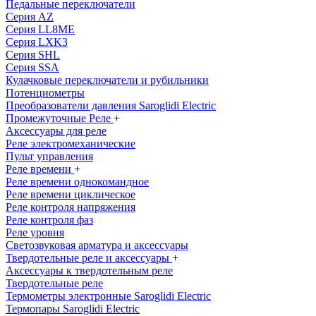
Педальные переключатели
Серия AZ
Серия LL8ME
Серия LXK3
Серия SHL
Серия SSA
Кулачковые переключатели и рубильники
Потенциометры
Преобразователи давления Saroglidi Electric
Промежуточные Реле
+
Аксессуары для реле
Реле электромеханические
Пульт управления
Реле времени
+
Реле времени однокомандное
Реле времени циклическое
Реле контроля напряжения
Реле контроля фаз
Реле уровня
Светозвуковая арматура и аксессуары
Твердотельные реле и аксессуары
+
Аксессуары к твердотельным реле
Твердотельные реле
Термометры электронные Saroglidi Electric
Термопары Saroglidi Electric