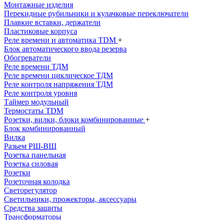
Монтажные изделия
Перекидные рубильники и кулачковые переключатели
Плавкие вставки, держатели
Пластиковые корпуса
Реле времени и автоматика TDM
+
Блок автоматического ввода резерва
Обогреватели
Реле времени ТДМ
Реле времени циклическое ТДМ
Реле контроля напряжения ТДМ
Реле контроля уровня
Таймер модульный
Термостаты TDM
Розетки, вилки, блоки комбинированные
+
Блок комбинированный
Вилка
Разьем РШ-ВШ
Розетка панельная
Розетка силовая
Розетки
Розеточная колодка
Светорегулятор
Светильники, прожекторы, аксессуары
Средства защиты
Трансформаторы