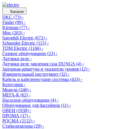
Каталог
DKC
(73)
›
Finder
(99)
›
Klemsan
(77)
›
Misc
(203)
›
Saroglidi Electric
(672)
›
Schneider Electric
(115)
›
TDM Electric
(1166)
›
Газовое оборудование
(23)
›
Датчики реле
›
Датчики реле давления газа DUNGS
(4)
›
Запорная арматура и указатели уровня
(12)
›
Измерительный инструмент
(32)
›
Кабель и кабеленесущие системы
(433)
›
Категория
›
Меандр
(246)
›
МЕГА-К
(62)
›
Насосное оборудование
(4)
›
Оборудование для бассейнов
(11)
›
ОВЕН
(1938)
›
ПРОМА
(37)
›
РОСМА
(2132)
›
Стабилизаторы
(29)
›