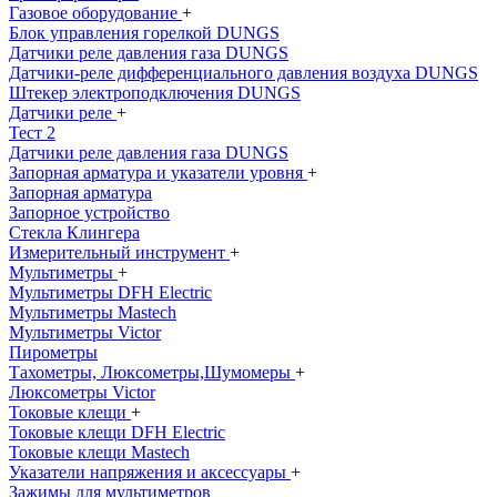
Газовое оборудование
+
Блок управления горелкой DUNGS
Датчики реле давления газа DUNGS
Датчики-реле дифференциального давления воздуха DUNGS
Штекер электроподключения DUNGS
Датчики реле
+
Тест 2
Датчики реле давления газа DUNGS
Запорная арматура и указатели уровня
+
Запорная арматура
Запорное устройство
Стекла Клингера
Измерительный инструмент
+
Мультиметры
+
Мультиметры DFH Electric
Мультиметры Mastech
Мультиметры Victor
Пирометры
Тахометры, Люксометры,Шумомеры
+
Люксометры Victor
Токовые клещи
+
Токовые клещи DFH Electric
Токовые клещи Mastech
Указатели напряжения и аксессуары
+
Зажимы для мультиметров