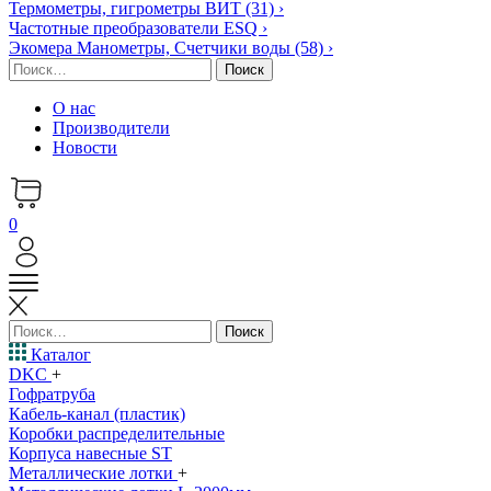
Термометры, гигрометры ВИТ
(31)
›
Частотные преобразователи ESQ
›
Экомера Манометры, Счетчики воды
(58)
›
Найти:
О нас
Производители
Новости
0
Найти:
Каталог
DKC
+
Гофратруба
Кабель-канал (пластик)
Коробки распределительные
Корпуса навесные ST
Металлические лотки
+