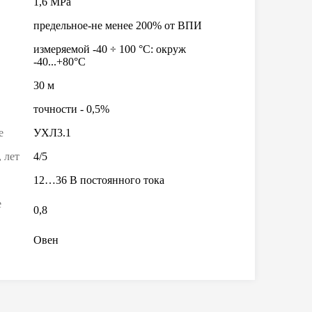
1,6 MPa
предельное-не менее 200% от ВПИ
измеряемой -40 ÷ 100 °С: окруж
-40...+80°С
30 м
точности - 0,5%
е
УХЛ3.1
 лет
4/5
12…36 В постоянного тока
е
0,8
Овен