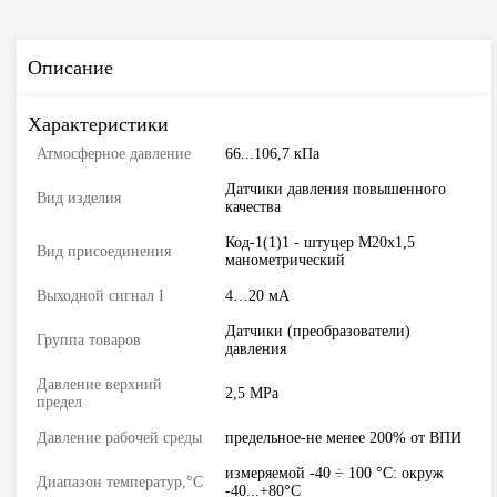
Описание
Характеристики
Атмосферное давление
66...106,7 кПа
Датчики давления повышенного
Вид изделия
качества
Код-1(1)1 - штуцер М20х1,5
Вид присоединения
манометрический
Выходной сигнал I
4…20 мА
Датчики (преобразователи)
Группа товаров
давления
Давление верхний
2,5 MPa
предел
Давление рабочей среды
предельное-не менее 200% от ВПИ
измеряемой -40 ÷ 100 °С: окруж
Диапазон температур,°С
-40...+80°С