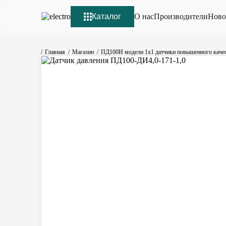
Каталог
О нас
Производители
Ново
Главная
Магазин
ПД100И модели 1х1 датчики повышенного качес