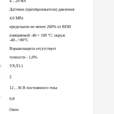
4…20 мА
Датчики (преобразователи) давления
4,0 MPa
предельное-не менее 200% от ВПИ
измеряемой -40 ÷ 100 °С: окруж
-40...+80°С
Взрывозащита отсутствует
точности - 1,0%
е
УХЛ3.1
,
2
12…36 В постоянного тока
е
0,8
Овен