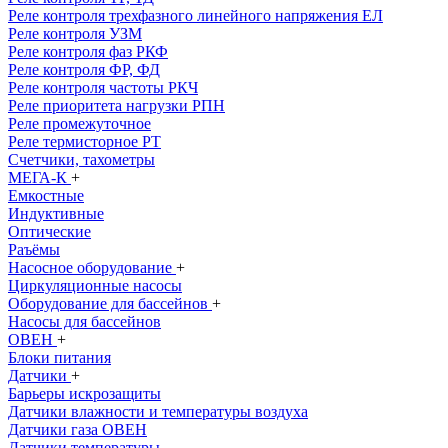
Реле контроля трехфазного линейного напряжения ЕЛ
Реле контроля УЗМ
Реле контроля фаз РКФ
Реле контроля ФР, ФД
Реле контроля частоты РКЧ
Реле приоритета нагрузки РПН
Реле промежуточное
Реле термисторное РТ
Счетчики, тахометры
МЕГА-К
+
Емкостные
Индуктивные
Оптические
Раъёмы
Насосное оборудование
+
Циркуляционные насосы
Оборудование для бассейнов
+
Насосы для бассейнов
ОВЕН
+
Блоки питания
Датчики
+
Барьеры искрозащиты
Датчики влажности и температуры воздуха
Датчики газа ОВЕН
Датчики температуры