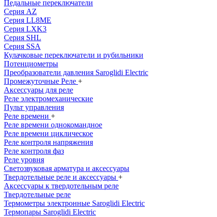
Педальные переключатели
Серия AZ
Серия LL8ME
Серия LXK3
Серия SHL
Серия SSA
Кулачковые переключатели и рубильники
Потенциометры
Преобразователи давления Saroglidi Electric
Промежуточные Реле
+
Аксессуары для реле
Реле электромеханические
Пульт управления
Реле времени
+
Реле времени однокомандное
Реле времени циклическое
Реле контроля напряжения
Реле контроля фаз
Реле уровня
Светозвуковая арматура и аксессуары
Твердотельные реле и аксессуары
+
Аксессуары к твердотельным реле
Твердотельные реле
Термометры электронные Saroglidi Electric
Термопары Saroglidi Electric