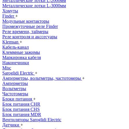
Металлические лотки L-2000мм
Металлические лотки L-3000мм
Хомуты
Finder
+
Модульные контакторы
Промежуточные реле Finder
Реле времени, таймеры
Реле контроля и акссесуары
Klemsan
+
Кабель-канал
Клеммные зажимы
Маркировка кабеля
Наконечники
Misc
Saroglidi Electric
+
Амперметры, вольтметры, частотомеры
+
Амперметры
Вольтметры
Частотомеры
Блоки питания
+
Блок питания CHR
Блок питания CHS
Блок питания MDR
Вентиляторы Saroglidi Electric
Датчики
+