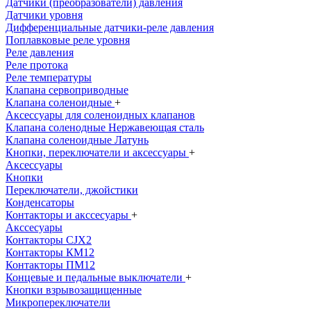
Датчики (преобразователи) давления
Датчики уровня
Дифференциальные датчики-реле давления
Поплавковые реле уровня
Реле давления
Реле протока
Реле температуры
Клапана сервоприводные
Клапана соленоидные
+
Аксессуары для соленоидных клапанов
Клапана соленодные Нержавеющая сталь
Клапана соленоидные Латунь
Кнопки, переключатели и аксессуары
+
Аксессуары
Кнопки
Переключатели, джойстики
Конденсаторы
Контакторы и акссесуары
+
Акссесуары
Контакторы CJX2
Контакторы КМ12
Контакторы ПМ12
Концевые и педальные выключатели
+
Кнопки взрывозащищенные
Микропереключатели