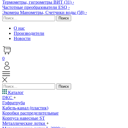
Термометры, гигрометры ВИТ
(31)
›
Частотные преобразователи ESQ
›
Экомера Манометры, Счетчики воды
(58)
›
Найти:
О нас
Производители
Новости
0
Найти:
Каталог
DKC
+
Гофратруба
Кабель-канал (пластик)
Коробки распределительные
Корпуса навесные ST
Металлические лотки
+