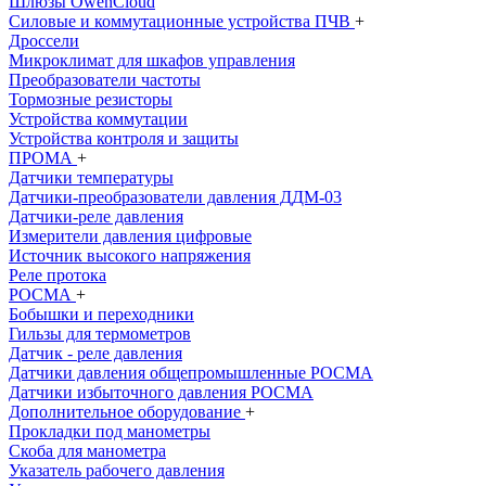
Шлюзы OwenCloud
Силовые и коммутационные устройства ПЧВ
+
Дроссели
Микроклимат для шкафов управления
Преобразователи частоты
Тормозные резисторы
Устройства коммутации
Устройства контроля и защиты
ПРОМА
+
Датчики температуры
Датчики-преобразователи давления ДДМ-03
Датчики-реле давления
Измерители давления цифровые
Источник высокого напряжения
Реле протока
РОСМА
+
Бобышки и переходники
Гильзы для термометров
Датчик - реле давления
Датчики давления общепромышленныe РОСМА
Датчики избыточного давления РОСМА
Дополнительное оборудование
+
Прокладки под манометры
Скоба для манометра
Указатель рабочего давления