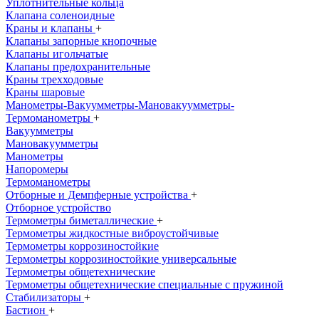
Уплотнительные кольца
Клапана соленоидные
Краны и клапаны
+
Клапаны запорные кнопочные
Клапаны игольчатые
Клапаны предохранительные
Краны трехходовые
Краны шаровые
Манометры-Вакуумметры-Мановакуумметры-
Термоманометры
+
Вакуумметры
Мановакуумметры
Манометры
Напоромеры
Термоманометры
Отборные и Демпферные устройства
+
Отборное устройство
Термометры биметаллические
+
Термометры жидкостные виброустойчивые
Термометры коррозиностойкие
Термометры коррозиностойкие универсальные
Термометры общетехнические
Термометры общетехнические специальные с пружиной
Стабилизаторы
+
Бастион
+