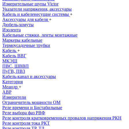
Измерительные щупы Victor
Указатели напряжения, аксессуары
Кабель и кабеленесущие системы
+
Аксессуары для кабеля
+
Дюбель-хомуты
Изолента
Кабельные стяжки, ленты монтажные
Маркеры кабельные
Термоусадочные трубки
Кабель
+
Кабель ВВГ
МКЭШ
ПВС, ШВВП
ПуГВ, ПВ3
Кабель-канал и аксессуары
Категория
Меандр
+
АВР
Измерители
Ограничитель мощности ОМ
Реле времени и Бистабильные
Реле выбора фаз РВФ
Реле контроля кратковременных провалов напряжения РКН
Реле контроля тока РКТ
Реле контроля ТР, ТД