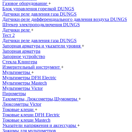
Газовое оборудование
+
Блок управления горелкой DUNGS
Датчики реле давления газа DUNGS
Датчики-реле дифференциального давления воздуха DUNGS
Штекер электроподключения DUNGS
Датчики реле
+
Тест 2
Датчики реле давления газа DUNGS
Запорная арматура и указатели уровня
+
Запорная арматура
Запорное устройство
Стекла Клингера
Измерительный инструмент
+
Мультиметры
+
Мультиметры DFH Electric
Мультиметры Mastech
Мультиметры Victor
Пирометры
Тахометры, Люксометры,Шумомеры
+
Люксометры Victor
Токовые клещи
+
Токовые клещи DFH Electric
Токовые клещи Mastech
Указатели напряжения и аксессуары
+
Зажимы для мультиметров