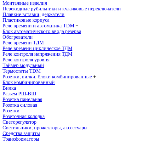
Монтажные изделия
Перекидные рубильники и кулачковые переключатели
Плавкие вставки, держатели
Пластиковые корпуса
Реле времени и автоматика TDM
+
Блок автоматического ввода резерва
Обогреватели
Реле времени ТДМ
Реле времени циклическое ТДМ
Реле контроля напряжения ТДМ
Реле контроля уровня
Таймер модульный
Термостаты TDM
Розетки, вилки, блоки комбинированные
+
Блок комбинированный
Вилка
Разьем РШ-ВШ
Розетка панельная
Розетка силовая
Розетки
Розеточная колодка
Светорегулятор
Светильники, прожекторы, аксессуары
Средства защиты
Трансформаторы