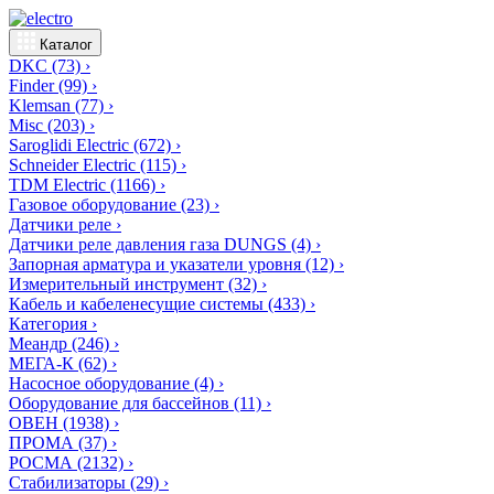
Каталог
DKC
(73)
›
Finder
(99)
›
Klemsan
(77)
›
Misc
(203)
›
Saroglidi Electric
(672)
›
Schneider Electric
(115)
›
TDM Electric
(1166)
›
Газовое оборудование
(23)
›
Датчики реле
›
Датчики реле давления газа DUNGS
(4)
›
Запорная арматура и указатели уровня
(12)
›
Измерительный инструмент
(32)
›
Кабель и кабеленесущие системы
(433)
›
Категория
›
Меандр
(246)
›
МЕГА-К
(62)
›
Насосное оборудование
(4)
›
Оборудование для бассейнов
(11)
›
ОВЕН
(1938)
›
ПРОМА
(37)
›
РОСМА
(2132)
›
Стабилизаторы
(29)
›