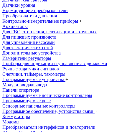
Датчики уровня
Нормирующие преобразователи
Преобразователи давления
Контрольно-измерительные приборы
+
Архиваторы
Для ГВС, отопления, вентиляции и котельных
Для пищевых производств
Для управления насосами
Для электрических сетей
Дополнительные устройства
Измерители-регуляторы
Приборы для индикации и управления задвижками
Ручные задатчики сигналов
Счетчики, таймеры, тахометры
Программируемые устройства
+
Модули ввода/вывода
Панели оператора
Программируемые логические контроллеры
Программируемые реле
Сенсорные панельные контроллеры
Программное обеспечение, устройства связи
+
Коммутаторы
Модемы
Преобразователи интерфейсов и повторители