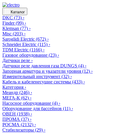
Каталог
DKC
(73)
›
Finder
(99)
›
Klemsan
(77)
›
Misc
(203)
›
Saroglidi Electric
(672)
›
Schneider Electric
(115)
›
TDM Electric
(1166)
›
Газовое оборудование
(23)
›
Датчики реле
›
Датчики реле давления газа DUNGS
(4)
›
Запорная арматура и указатели уровня
(12)
›
Измерительный инструмент
(32)
›
Кабель и кабеленесущие системы
(433)
›
Категория
›
Меандр
(246)
›
МЕГА-К
(62)
›
Насосное оборудование
(4)
›
Оборудование для бассейнов
(11)
›
ОВЕН
(1938)
›
ПРОМА
(37)
›
РОСМА
(2132)
›
Стабилизаторы
(29)
›