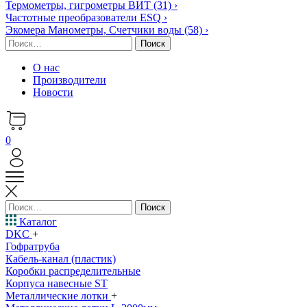
Термометры, гигрометры ВИТ
(31)
›
Частотные преобразователи ESQ
›
Экомера Манометры, Счетчики воды
(58)
›
Найти:
О нас
Производители
Новости
0
Найти:
Каталог
DKC
+
Гофратруба
Кабель-канал (пластик)
Коробки распределительные
Корпуса навесные ST
Металлические лотки
+