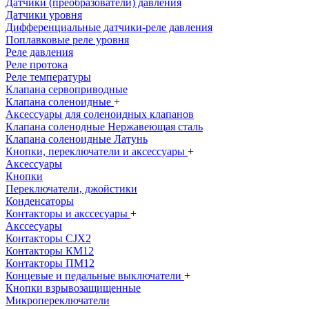
Датчики (преобразователи) давления
Датчики уровня
Дифференциальные датчики-реле давления
Поплавковые реле уровня
Реле давления
Реле протока
Реле температуры
Клапана сервоприводные
Клапана соленоидные
+
Аксессуары для соленоидных клапанов
Клапана соленодные Нержавеющая сталь
Клапана соленоидные Латунь
Кнопки, переключатели и аксессуары
+
Аксессуары
Кнопки
Переключатели, джойстики
Конденсаторы
Контакторы и акссесуары
+
Акссесуары
Контакторы CJX2
Контакторы КМ12
Контакторы ПМ12
Концевые и педальные выключатели
+
Кнопки взрывозащищенные
Микропереключатели