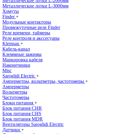
Металлические лотки L-2000мм
Металлические лотки L-3000мм
Хомуты
Finder
+
Модульные контакторы
Промежуточные реле Finder
Реле времени, таймеры
Реле контроля и акссесуары
Klemsan
+
Кабель-канал
Клеммные зажимы
Маркировка кабеля
Наконечники
Misc
Saroglidi Electric
+
Амперметры, вольтметры, частотомеры
+
Амперметры
Вольтметры
Частотомеры
Блоки питания
+
Блок питания CHR
Блок питания CHS
Блок питания MDR
Вентиляторы Saroglidi Electric
Датчики
+