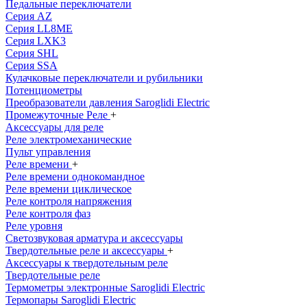
Педальные переключатели
Серия AZ
Серия LL8ME
Серия LXK3
Серия SHL
Серия SSA
Кулачковые переключатели и рубильники
Потенциометры
Преобразователи давления Saroglidi Electric
Промежуточные Реле
+
Аксессуары для реле
Реле электромеханические
Пульт управления
Реле времени
+
Реле времени однокомандное
Реле времени циклическое
Реле контроля напряжения
Реле контроля фаз
Реле уровня
Светозвуковая арматура и аксессуары
Твердотельные реле и аксессуары
+
Аксессуары к твердотельным реле
Твердотельные реле
Термометры электронные Saroglidi Electric
Термопары Saroglidi Electric