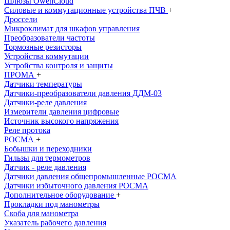
Шлюзы OwenCloud
Силовые и коммутационные устройства ПЧВ
+
Дроссели
Микроклимат для шкафов управления
Преобразователи частоты
Тормозные резисторы
Устройства коммутации
Устройства контроля и защиты
ПРОМА
+
Датчики температуры
Датчики-преобразователи давления ДДМ-03
Датчики-реле давления
Измерители давления цифровые
Источник высокого напряжения
Реле протока
РОСМА
+
Бобышки и переходники
Гильзы для термометров
Датчик - реле давления
Датчики давления общепромышленныe РОСМА
Датчики избыточного давления РОСМА
Дополнительное оборудование
+
Прокладки под манометры
Скоба для манометра
Указатель рабочего давления