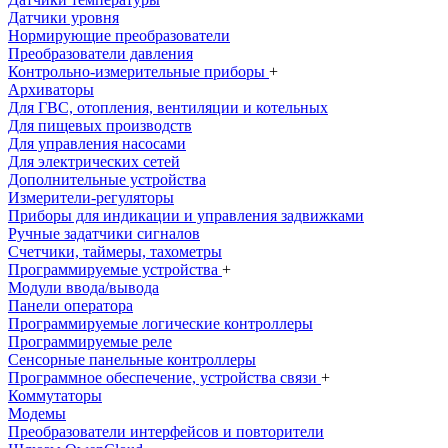
Датчики уровня
Нормирующие преобразователи
Преобразователи давления
Контрольно-измерительные приборы
+
Архиваторы
Для ГВС, отопления, вентиляции и котельных
Для пищевых производств
Для управления насосами
Для электрических сетей
Дополнительные устройства
Измерители-регуляторы
Приборы для индикации и управления задвижками
Ручные задатчики сигналов
Счетчики, таймеры, тахометры
Программируемые устройства
+
Модули ввода/вывода
Панели оператора
Программируемые логические контроллеры
Программируемые реле
Сенсорные панельные контроллеры
Программное обеспечение, устройства связи
+
Коммутаторы
Модемы
Преобразователи интерфейсов и повторители