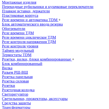
Монтажные изделия
Перекидные рубильники и кулачковые переключатели
Плавкие вставки, держатели
Пластиковые корпуса
Реле времени и автоматика TDM
+
Блок автоматического ввода резерва
Обогреватели
Реле времени ТДМ
Реле времени циклическое ТДМ
Реле контроля напряжения ТДМ
Реле контроля уровня
Таймер модульный
Термостаты TDM
Розетки, вилки, блоки комбинированные
+
Блок комбинированный
Вилка
Разьем РШ-ВШ
Розетка панельная
Розетка силовая
Розетки
Розеточная колодка
Светорегулятор
Светильники, прожекторы, аксессуары
Средства защиты
Трансформаторы