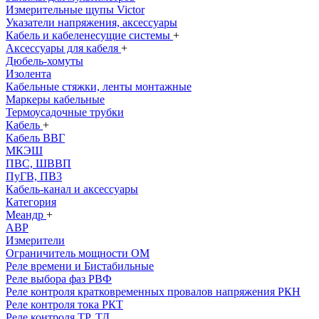
Измерительные щупы Victor
Указатели напряжения, аксессуары
Кабель и кабеленесущие системы
+
Аксессуары для кабеля
+
Дюбель-хомуты
Изолента
Кабельные стяжки, ленты монтажные
Маркеры кабельные
Термоусадочные трубки
Кабель
+
Кабель ВВГ
МКЭШ
ПВС, ШВВП
ПуГВ, ПВ3
Кабель-канал и аксессуары
Категория
Меандр
+
АВР
Измерители
Ограничитель мощности ОМ
Реле времени и Бистабильные
Реле выбора фаз РВФ
Реле контроля кратковременных провалов напряжения РКН
Реле контроля тока РКТ
Реле контроля ТР, ТД