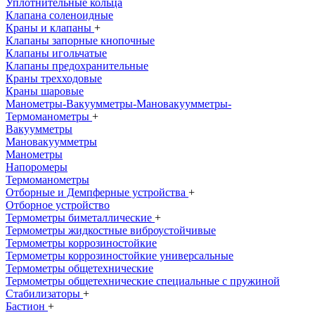
Уплотнительные кольца
Клапана соленоидные
Краны и клапаны
+
Клапаны запорные кнопочные
Клапаны игольчатые
Клапаны предохранительные
Краны трехходовые
Краны шаровые
Манометры-Вакуумметры-Мановакуумметры-
Термоманометры
+
Вакуумметры
Мановакуумметры
Манометры
Напоромеры
Термоманометры
Отборные и Демпферные устройства
+
Отборное устройство
Термометры биметаллические
+
Термометры жидкостные виброустойчивые
Термометры коррозиностойкие
Термометры коррозиностойкие универсальные
Термометры общетехнические
Термометры общетехнические специальные с пружиной
Стабилизаторы
+
Бастион
+