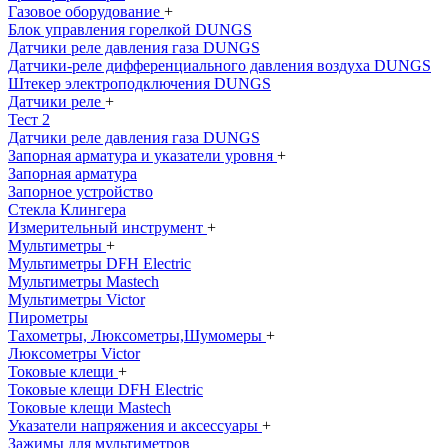
Газовое оборудование
+
Блок управления горелкой DUNGS
Датчики реле давления газа DUNGS
Датчики-реле дифференциального давления воздуха DUNGS
Штекер электроподключения DUNGS
Датчики реле
+
Тест 2
Датчики реле давления газа DUNGS
Запорная арматура и указатели уровня
+
Запорная арматура
Запорное устройство
Стекла Клингера
Измерительный инструмент
+
Мультиметры
+
Мультиметры DFH Electric
Мультиметры Mastech
Мультиметры Victor
Пирометры
Тахометры, Люксометры,Шумомеры
+
Люксометры Victor
Токовые клещи
+
Токовые клещи DFH Electric
Токовые клещи Mastech
Указатели напряжения и аксессуары
+
Зажимы для мультиметров