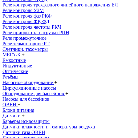
Реле контроля трехфазного линейного напряжения ЕЛ
Реле контроля УЗМ
Реле контроля фаз РКФ
Реле контроля ФР, ФД
Реле контроля частоты РКЧ
Реле приоритета нагрузки РПН
Реле промежуточное
Реле термисторное РТ
Счетчики, тахометры
МЕГА-К
+
Емкостные
Индуктивные
Оптические
Раъёмы
Насосное оборудование
+
Циркуляционные насосы
Оборудование для бассейнов
+
Насосы для бассейнов
ОВЕН
+
Блоки питания
Датчики
+
Барьеры искрозащиты
Датчики влажности и температуры воздуха
Датчики газа ОВЕН
Датчики температуры