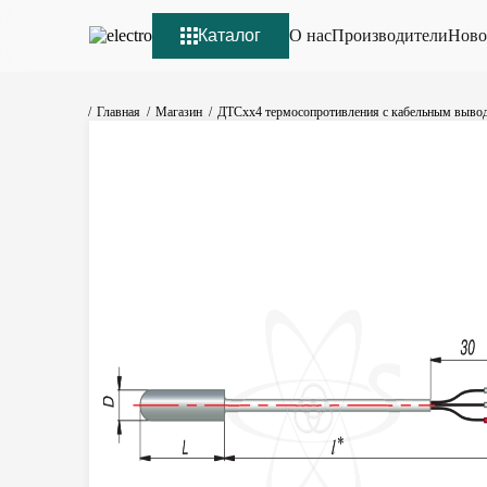
Каталог
О нас
Производители
Ново
Главная
Магазин
ДТСхх4 термосопротивления с кабельным выво