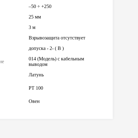
–50 ÷ +250
25 мм
3 м
Взрывозащита отсутствует
допуска - 2- ( В )
014 (Модель) с кабельным
ие
выводом
Латунь
PТ 100
Овен