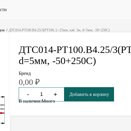
сти
дом
ДТС014-PT100.В4.25/3(PT100, L=25мм, каб. 3м, d=5мм, -50+250С)
ДТС014-PT100.В4.25/3(PT
d=5мм, -50+250С)
Бренд
0,00
₽
-
+
Добавить в корзину
В наличии:
Много