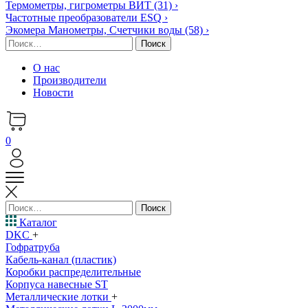
Термометры, гигрометры ВИТ
(31)
›
Частотные преобразователи ESQ
›
Экомера Манометры, Счетчики воды
(58)
›
Найти:
О нас
Производители
Новости
0
Найти:
Каталог
DKC
+
Гофратруба
Кабель-канал (пластик)
Коробки распределительные
Корпуса навесные ST
Металлические лотки
+