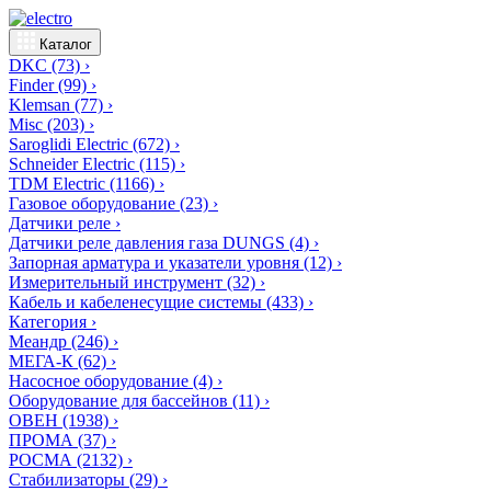
Каталог
DKC
(73)
›
Finder
(99)
›
Klemsan
(77)
›
Misc
(203)
›
Saroglidi Electric
(672)
›
Schneider Electric
(115)
›
TDM Electric
(1166)
›
Газовое оборудование
(23)
›
Датчики реле
›
Датчики реле давления газа DUNGS
(4)
›
Запорная арматура и указатели уровня
(12)
›
Измерительный инструмент
(32)
›
Кабель и кабеленесущие системы
(433)
›
Категория
›
Меандр
(246)
›
МЕГА-К
(62)
›
Насосное оборудование
(4)
›
Оборудование для бассейнов
(11)
›
ОВЕН
(1938)
›
ПРОМА
(37)
›
РОСМА
(2132)
›
Стабилизаторы
(29)
›