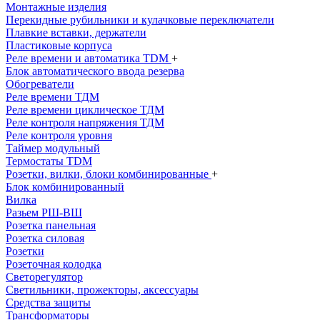
Монтажные изделия
Перекидные рубильники и кулачковые переключатели
Плавкие вставки, держатели
Пластиковые корпуса
Реле времени и автоматика TDM
+
Блок автоматического ввода резерва
Обогреватели
Реле времени ТДМ
Реле времени циклическое ТДМ
Реле контроля напряжения ТДМ
Реле контроля уровня
Таймер модульный
Термостаты TDM
Розетки, вилки, блоки комбинированные
+
Блок комбинированный
Вилка
Разьем РШ-ВШ
Розетка панельная
Розетка силовая
Розетки
Розеточная колодка
Светорегулятор
Светильники, прожекторы, аксессуары
Средства защиты
Трансформаторы