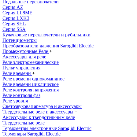
Педальные переключатели
Серия AZ
Серия LL8ME
Серия LXK3
Серия SHL
Серия SSA
Кулачковые переключатели и рубильники
Потенциометры
Преобразователи давления Saroglidi Electric
Промежуточные Реле
+
Аксессуары для реле
Реле электромеханические
Пульт управления
Реле времени
+
Реле времени однокомандное
Реле времени циклическое
Реле контроля напряжения
Реле контроля фаз
Реле уровня
Светозвуковая арматура и аксессуары
Твердотельные реле и аксессуары
+
Аксессуары к твердотельным реле
Твердотельные реле
Термометры электронные Saroglidi Electric
Термопары Saroglidi Electric