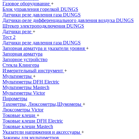
Газовое оборудование
+
Блок управления горелкой DUNGS
Датчики реле давления газа DUNGS
Датчики-реле дифференциального давления воздуха DUNGS
Штекер электроподключения DUNGS
Датчики реле
+
Тест 2
Датчики реле давления газа DUNGS
Запорная арматура и указатели уровня
+
Запорная арматура
Запорное устройство
Стекла Клингера
Измерительный инструмент
+
Мультиметры
+
Мультиметры DFH Electric
Мультиметры Mastech
Мультиметры Victor
Пирометры
Тахометры, Люксометры,Шумомеры
+
Люксометры Victor
Токовые клещи
+
Токовые клещи DFH Electric
Токовые клещи Mastech
Указатели напряжения и аксессуары
+
Зажимы для мультиметров