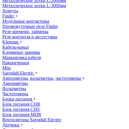
Металлические лотки L-2000мм
Металлические лотки L-3000мм
Хомуты
Finder
+
Модульные контакторы
Промежуточные реле Finder
Реле времени, таймеры
Реле контроля и акссесуары
Klemsan
+
Кабель-канал
Клеммные зажимы
Маркировка кабеля
Наконечники
Misc
Saroglidi Electric
+
Амперметры, вольтметры, частотомеры
+
Амперметры
Вольтметры
Частотомеры
Блоки питания
+
Блок питания CHR
Блок питания CHS
Блок питания MDR
Вентиляторы Saroglidi Electric
Датчики
+