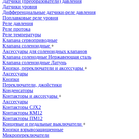
Датчики (преобразователи) давления
Датчики уровня
Дифференциальные датчики-реле давления
Поплавковые реле уровня
Реле давления
Реле протока
Реле температуры
Клапана сервоприводные
Клапана соленоидные
+
Аксессуары для соленоидных клапанов
Клапана соленодные Нержавеющая сталь
Клапана соленоидные Латунь
Кнопки, переключатели и аксессуары
+
Аксессуары
Кнопки
Переключатели, джойстики
Конденсаторы
Контакторы и акссесуары
+
Акссесуары
Контакторы CJX2
Контакторы КМ12
Контакторы ПМ12
Концевые и педальные выключатели
+
Кнопки взрывозащищенные
Микропереключатели