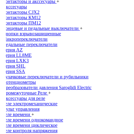
Контакторы и акссесуары
+
Акссесуары
Контакторы CJX2
Контакторы КМ12
Контакторы ПМ12
Концевые и педальные выключатели
+
Кнопки взрывозащищенные
Микропереключатели
Педальные переключатели
Серия AZ
Серия LL8ME
Серия LXK3
Серия SHL
Серия SSA
Кулачковые переключатели и рубильники
Потенциометры
Преобразователи давления Saroglidi Electric
Промежуточные Реле
+
Аксессуары для реле
Реле электромеханические
Пульт управления
Реле времени
+
Реле времени однокомандное
Реле времени циклическое
Реле контроля напряжения