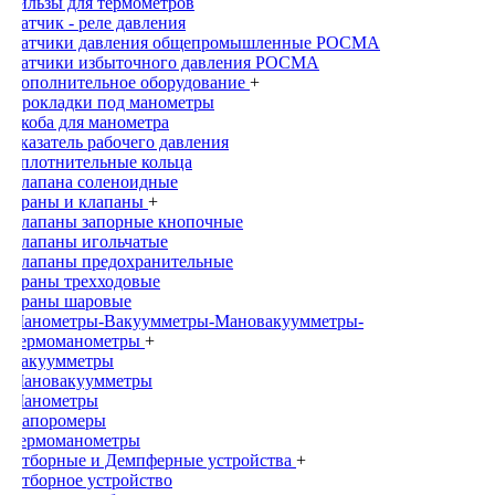
Гильзы для термометров
Датчик - реле давления
Датчики давления общепромышленныe РОСМА
Датчики избыточного давления РОСМА
Дополнительное оборудование
+
Прокладки под манометры
Скоба для манометра
Указатель рабочего давления
Уплотнительные кольца
Клапана соленоидные
Краны и клапаны
+
Клапаны запорные кнопочные
Клапаны игольчатые
Клапаны предохранительные
Краны трехходовые
Краны шаровые
Манометры-Вакуумметры-Мановакуумметры-
Термоманометры
+
Вакуумметры
Мановакуумметры
Манометры
Напоромеры
Термоманометры
Отборные и Демпферные устройства
+
Отборное устройство