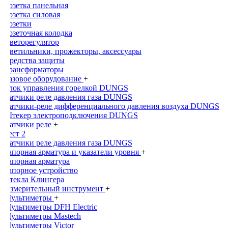
Розетка панельная
Розетка силовая
Розетки
Розеточная колодка
Светорегулятор
Светильники, прожекторы, аксессуары
Средства защиты
Трансформаторы
Газовое оборудование
+
Блок управления горелкой DUNGS
Датчики реле давления газа DUNGS
Датчики-реле дифференциального давления воздуха DUNGS
Штекер электроподключения DUNGS
Датчики реле
+
Тест 2
Датчики реле давления газа DUNGS
Запорная арматура и указатели уровня
+
Запорная арматура
Запорное устройство
Стекла Клингера
Измерительный инструмент
+
Мультиметры
+
Мультиметры DFH Electric
Мультиметры Mastech
Мультиметры Victor