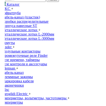
Каталог
DKC
+
Гофратруба
Кабель-канал (пластик)
Коробки распределительные
Корпуса навесные ST
Металлические лотки
+
Металлические лотки L-2000мм
Металлические лотки L-3000мм
Хомуты
Finder
+
Модульные контакторы
Промежуточные реле Finder
Реле времени, таймеры
Реле контроля и акссесуары
Klemsan
+
Кабель-канал
Клеммные зажимы
Маркировка кабеля
Наконечники
Misc
Saroglidi Electric
+
Амперметры, вольтметры, частотомеры
+
Амперметры