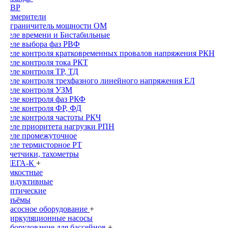
АВР
Измерители
Ограничитель мощности ОМ
Реле времени и Бистабильные
Реле выбора фаз РВФ
Реле контроля кратковременных провалов напряжения РКН
Реле контроля тока РКТ
Реле контроля ТР, ТД
Реле контроля трехфазного линейного напряжения ЕЛ
Реле контроля УЗМ
Реле контроля фаз РКФ
Реле контроля ФР, ФД
Реле контроля частоты РКЧ
Реле приоритета нагрузки РПН
Реле промежуточное
Реле термисторное РТ
Счетчики, тахометры
МЕГА-К
+
Емкостные
Индуктивные
Оптические
Раъёмы
Насосное оборудование
+
Циркуляционные насосы
Оборудование для бассейнов
+