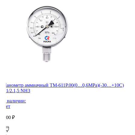
Манометр аммиачный ТМ-611Р.00(0…0,6MPa)(-30…+10C)
G1/2.1,5 NH3
В наличии:
Нет
0,00
₽