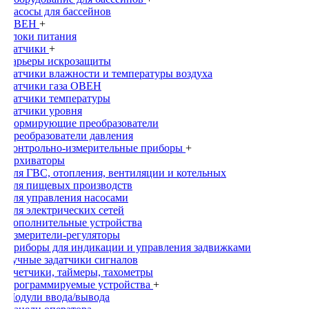
Насосы для бассейнов
ОВЕН
+
Блоки питания
Датчики
+
Барьеры искрозащиты
Датчики влажности и температуры воздуха
Датчики газа ОВЕН
Датчики температуры
Датчики уровня
Нормирующие преобразователи
Преобразователи давления
Контрольно-измерительные приборы
+
Архиваторы
Для ГВС, отопления, вентиляции и котельных
Для пищевых производств
Для управления насосами
Для электрических сетей
Дополнительные устройства
Измерители-регуляторы
Приборы для индикации и управления задвижками
Ручные задатчики сигналов
Счетчики, таймеры, тахометры
Программируемые устройства
+
Модули ввода/вывода