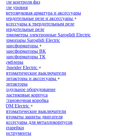
Реле контроля фаз
Реле уровня
Светозвуковая арматура и аксессуары
Твердотельные реле и аксессуары
+
Аксессуары к твердотельным реле
Твердотельные реле
Термометры электронные Saroglidi Electric
Термопары Saroglidi Electric
Трансформаторы
+
Трансформаторы ВК
Трансформаторы ТК
Тумблеры
Schneider Electric
+
Автоматические выключатели
Контакторы и акссесуары
+
Контакторы
Модульное оборудование
Пластиковые корпуса
Установочная коробка
TDM Electric
+
Автоматические выключатели
Автоматы защиты двигателя
Акссесуары для металлокорпусов
Батарейки
Инструменты