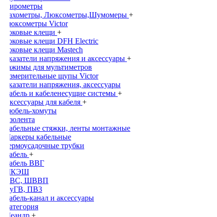
Пирометры
Тахометры, Люксометры,Шумомеры
+
Люксометры Victor
Токовые клещи
+
Токовые клещи DFH Electric
Токовые клещи Mastech
Указатели напряжения и аксессуары
+
Зажимы для мультиметров
Измерительные щупы Victor
Указатели напряжения, аксессуары
Кабель и кабеленесущие системы
+
Аксессуары для кабеля
+
Дюбель-хомуты
Изолента
Кабельные стяжки, ленты монтажные
Маркеры кабельные
Термоусадочные трубки
Кабель
+
Кабель ВВГ
МКЭШ
ПВС, ШВВП
ПуГВ, ПВ3
Кабель-канал и аксессуары
Категория
Меандр
+