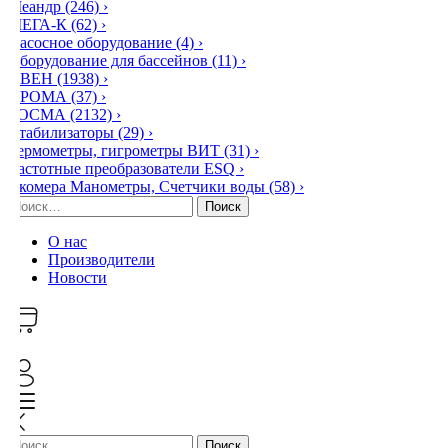
Меандр
(246)
›
МЕГА-К
(62)
›
Насосное оборудование
(4)
›
Оборудование для бассейнов
(11)
›
ОВЕН
(1938)
›
ПРОМА
(37)
›
РОСМА
(2132)
›
Стабилизаторы
(29)
›
Термометры, гигрометры ВИТ
(31)
›
Частотные преобразователи ESQ
›
Экомера Манометры, Счетчики воды
(58)
›
Найти:
О нас
Производители
Новости
0
Найти: