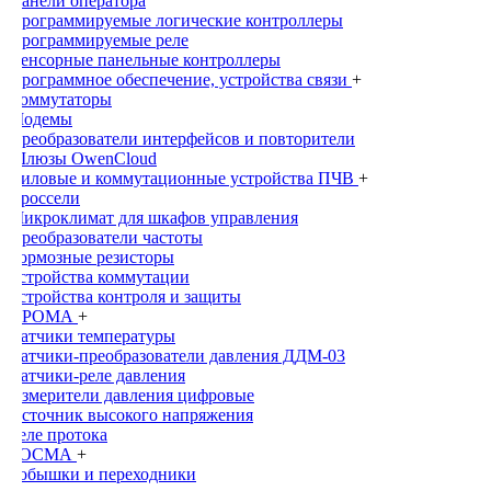
Панели оператора
Программируемые логические контроллеры
Программируемые реле
Сенсорные панельные контроллеры
Программное обеспечение, устройства связи
+
Коммутаторы
Модемы
Преобразователи интерфейсов и повторители
Шлюзы OwenCloud
Силовые и коммутационные устройства ПЧВ
+
Дроссели
Микроклимат для шкафов управления
Преобразователи частоты
Тормозные резисторы
Устройства коммутации
Устройства контроля и защиты
ПРОМА
+
Датчики температуры
Датчики-преобразователи давления ДДМ-03
Датчики-реле давления
Измерители давления цифровые
Источник высокого напряжения
Реле протока
РОСМА
+
Бобышки и переходники