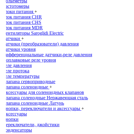
Вольтметры
Частотомеры
Блоки питания
+
Блок питания CHR
Блок питания CHS
Блок питания MDR
Вентиляторы Saroglidi Electric
Датчики
+
Датчики (преобразователи) давления
Датчики уровня
Дифференциальные датчики-реле давления
Поплавковые реле уровня
Реле давления
Реле протока
Реле температуры
Клапана сервоприводные
Клапана соленоидные
+
Аксессуары для соленоидных клапанов
Клапана соленодные Нержавеющая сталь
Клапана соленоидные Латунь
Кнопки, переключатели и аксессуары
+
Аксессуары
Кнопки
Переключатели, джойстики
Конденсаторы