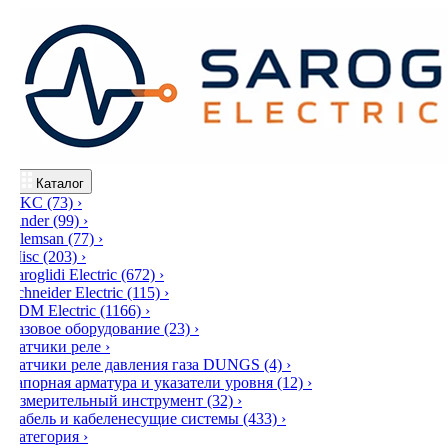
Каталог
DKC
(73)
›
Finder
(99)
›
Klemsan
(77)
›
Misc
(203)
›
Saroglidi Electric
(672)
›
Schneider Electric
(115)
›
TDM Electric
(1166)
›
Газовое оборудование
(23)
›
Датчики реле
›
Датчики реле давления газа DUNGS
(4)
›
Запорная арматура и указатели уровня
(12)
›
Измерительный инструмент
(32)
›
Кабель и кабеленесущие системы
(433)
›
Категория
›