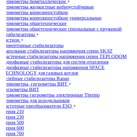
Термометры биметаллические
+
Термометры жидкостные виброустойчивые
Термометры коррозиностойкие
Термометры коррозиностойкие универсальные
Термометры общетехнические
Термометры общетехнические специальные с пружиной
Стабилизаторы
+
Бастион
+
Инверторные стабилизаторы
Напольные стабилизаторы напряжения серии SKAT
Настенные стабилизаторы напряжения серии TEPLODOM
Однофазные стабилизаторы для систем отопления
Однофазные стабилизаторы напряжения SPACE
TECHNOLOGY для газовых котлов
Релейные стабилизаторы Rapan
Термометры, гигрометры ВИТ
+
Гигрометры ВИТ
Термометры гигрометры электронные Thermo
Термометры для холодильников
Частотные преобразователи ESQ
+
Серия 210
Серия 230
Серия 500
Серия 600
Серия 760