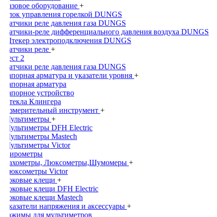
Газовое оборудование
+
Блок управления горелкой DUNGS
Датчики реле давления газа DUNGS
Датчики-реле дифференциального давления воздуха DUNGS
Штекер электроподключения DUNGS
Датчики реле
+
Тест 2
Датчики реле давления газа DUNGS
Запорная арматура и указатели уровня
+
Запорная арматура
Запорное устройство
Стекла Клингера
Измерительный инструмент
+
Мультиметры
+
Мультиметры DFH Electric
Мультиметры Mastech
Мультиметры Victor
Пирометры
Тахометры, Люксометры,Шумомеры
+
Люксометры Victor
Токовые клещи
+
Токовые клещи DFH Electric
Токовые клещи Mastech
Указатели напряжения и аксессуары
+
Зажимы для мультиметров