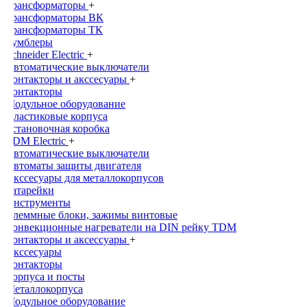
Трансформаторы
+
Трансформаторы ВК
Трансформаторы ТК
Тумблеры
Schneider Electric
+
Автоматические выключатели
Контакторы и акссесуары
+
Контакторы
Модульное оборудование
Пластиковые корпуса
Установочная коробка
TDM Electric
+
Автоматические выключатели
Автоматы защиты двигателя
Акссесуары для металлокорпусов
Батарейки
Инструменты
Клеммные блоки, зажимы винтовые
Конвекционные нагреватели на DIN рейку TDM
Контакторы и аксессуары
+
Акссесуары
Контакторы
Корпуса и посты
Металлокорпуса
Модульное оборудование