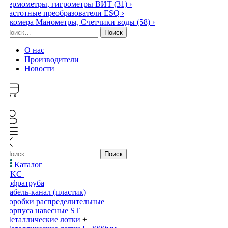
Термометры, гигрометры ВИТ
(31)
›
Частотные преобразователи ESQ
›
Экомера Манометры, Счетчики воды
(58)
›
Найти:
О нас
Производители
Новости
0
Найти:
Каталог
DKC
+
Гофратруба
Кабель-канал (пластик)
Коробки распределительные
Корпуса навесные ST
Металлические лотки
+