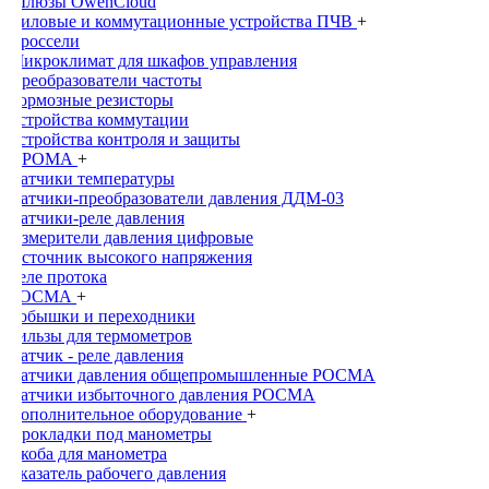
Шлюзы OwenCloud
Силовые и коммутационные устройства ПЧВ
+
Дроссели
Микроклимат для шкафов управления
Преобразователи частоты
Тормозные резисторы
Устройства коммутации
Устройства контроля и защиты
ПРОМА
+
Датчики температуры
Датчики-преобразователи давления ДДМ-03
Датчики-реле давления
Измерители давления цифровые
Источник высокого напряжения
Реле протока
РОСМА
+
Бобышки и переходники
Гильзы для термометров
Датчик - реле давления
Датчики давления общепромышленныe РОСМА
Датчики избыточного давления РОСМА
Дополнительное оборудование
+
Прокладки под манометры
Скоба для манометра
Указатель рабочего давления