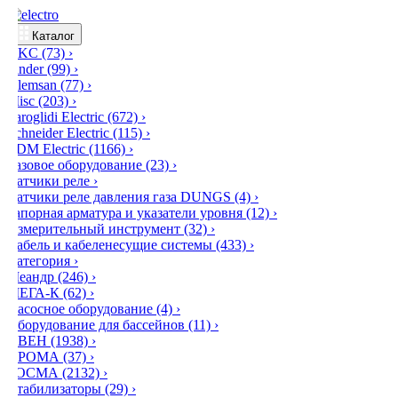
Каталог
DKC
(73)
›
Finder
(99)
›
Klemsan
(77)
›
Misc
(203)
›
Saroglidi Electric
(672)
›
Schneider Electric
(115)
›
TDM Electric
(1166)
›
Газовое оборудование
(23)
›
Датчики реле
›
Датчики реле давления газа DUNGS
(4)
›
Запорная арматура и указатели уровня
(12)
›
Измерительный инструмент
(32)
›
Кабель и кабеленесущие системы
(433)
›
Категория
›
Меандр
(246)
›
МЕГА-К
(62)
›
Насосное оборудование
(4)
›
Оборудование для бассейнов
(11)
›
ОВЕН
(1938)
›
ПРОМА
(37)
›
РОСМА
(2132)
›
Стабилизаторы
(29)
›