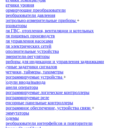
Датчики уровня
Нормирующие преобразователи
Преобразователи давления
Контрольно-измерительные приборы
+
Архиваторы
Для ГВС, отопления, вентиляции и котельных
Для пищевых производств
Для управления насосами
Для электрических сетей
Дополнительные устройства
Измерители-регуляторы
Приборы для индикации и управления задвижками
Ручные задатчики сигналов
Счетчики, таймеры, тахометры
Программируемые устройства
+
Модули ввода/вывода
Панели оператора
Программируемые логические контроллеры
Программируемые реле
Сенсорные панельные контроллеры
Программное обеспечение, устройства связи
+
Коммутаторы
Модемы
Преобразователи интерфейсов и повторители