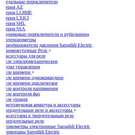
Педальные переключатели
Серия AZ
Серия LL8ME
Серия LXK3
Серия SHL
Серия SSA
Кулачковые переключатели и рубильники
Потенциометры
Преобразователи давления Saroglidi Electric
Промежуточные Реле
+
Аксессуары для реле
Реле электромеханические
Пульт управления
Реле времени
+
Реле времени однокомандное
Реле времени циклическое
Реле контроля напряжения
Реле контроля фаз
Реле уровня
Светозвуковая арматура и аксессуары
Твердотельные реле и аксессуары
+
Аксессуары к твердотельным реле
Твердотельные реле
Термометры электронные Saroglidi Electric
Термопары Saroglidi Electric