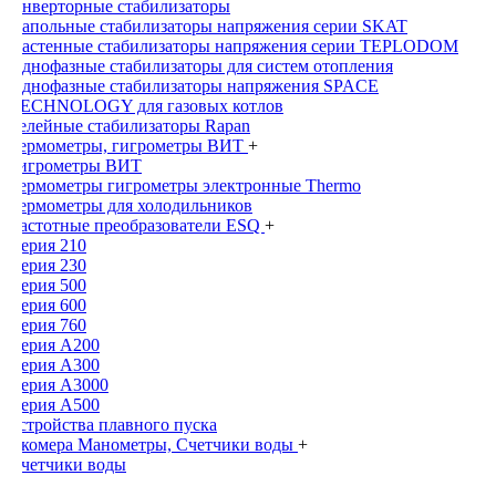
Инверторные стабилизаторы
Напольные стабилизаторы напряжения серии SKAT
Настенные стабилизаторы напряжения серии TEPLODOM
Однофазные стабилизаторы для систем отопления
Однофазные стабилизаторы напряжения SPACE
TECHNOLOGY для газовых котлов
Релейные стабилизаторы Rapan
Термометры, гигрометры ВИТ
+
Гигрометры ВИТ
Термометры гигрометры электронные Thermo
Термометры для холодильников
Частотные преобразователи ESQ
+
Серия 210
Серия 230
Серия 500
Серия 600
Серия 760
Серия А200
Серия А300
Серия А3000
Серия А500
Устройства плавного пуска
Экомера Манометры, Счетчики воды
+
Счетчики воды