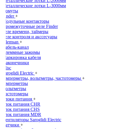
Металлические лотки L-2000мм
Металлические лотки L-3000мм
Хомуты
Finder
+
Модульные контакторы
Промежуточные реле Finder
Реле времени, таймеры
Реле контроля и акссесуары
Klemsan
+
Кабель-канал
Клеммные зажимы
Маркировка кабеля
Наконечники
Misc
Saroglidi Electric
+
Амперметры, вольтметры, частотомеры
+
Амперметры
Вольтметры
Частотомеры
Блоки питания
+
Блок питания CHR
Блок питания CHS
Блок питания MDR
Вентиляторы Saroglidi Electric
Датчики
+