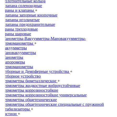
Уплотнительные кольца
Клапана соленоидные
Краны и клапаны
+
Клапаны запорные кнопочные
Клапаны игольчатые
Клапаны предохранительные
Краны трехходовые
Краны шаровые
Манометры-Вакуумметры-Мановакуумметры-
Термоманометры
+
Вакуумметры
Мановакуумметры
Манометры
Напоромеры
Термоманометры
Отборные и Демпферные устройства
+
Отборное устройство
Термометры биметаллические
+
Термометры жидкостные виброустойчивые
Термометры коррозиностойкие
Термометры коррозиностойкие универсальные
Термометры общетехнические
Термометры общетехнические специальные с пружиной
Стабилизаторы
+
Бастион
+