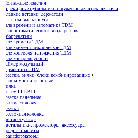
Монтажные изделия
Перекидные рубильники и кулачковые переключатели
Плавкие вставки, держатели
Пластиковые корпуса
Реле времени и автоматика TDM
+
Блок автоматического ввода резерва
Обогреватели
Реле времени ТДМ
Реле времени циклическое ТДМ
Реле контроля напряжения ТДМ
Реле контроля уровня
Таймер модульный
Термостаты TDM
Розетки, вилки, блоки комбинированные
+
Блок комбинированный
Вилка
Разьем РШ-ВШ
Розетка панельная
Розетка силовая
Розетки
Розеточная колодка
Светорегулятор
Светильники, прожекторы, аксессуары
Средства защиты
Трансформаторы