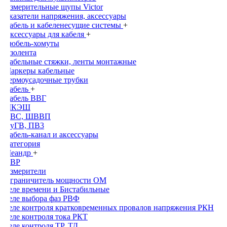
Измерительные щупы Victor
Указатели напряжения, аксессуары
Кабель и кабеленесущие системы
+
Аксессуары для кабеля
+
Дюбель-хомуты
Изолента
Кабельные стяжки, ленты монтажные
Маркеры кабельные
Термоусадочные трубки
Кабель
+
Кабель ВВГ
МКЭШ
ПВС, ШВВП
ПуГВ, ПВ3
Кабель-канал и аксессуары
Категория
Меандр
+
АВР
Измерители
Ограничитель мощности ОМ
Реле времени и Бистабильные
Реле выбора фаз РВФ
Реле контроля кратковременных провалов напряжения РКН
Реле контроля тока РКТ
Реле контроля ТР, ТД