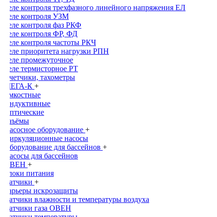
Реле контроля трехфазного линейного напряжения ЕЛ
Реле контроля УЗМ
Реле контроля фаз РКФ
Реле контроля ФР, ФД
Реле контроля частоты РКЧ
Реле приоритета нагрузки РПН
Реле промежуточное
Реле термисторное РТ
Счетчики, тахометры
МЕГА-К
+
Емкостные
Индуктивные
Оптические
Раъёмы
Насосное оборудование
+
Циркуляционные насосы
Оборудование для бассейнов
+
Насосы для бассейнов
ОВЕН
+
Блоки питания
Датчики
+
Барьеры искрозащиты
Датчики влажности и температуры воздуха
Датчики газа ОВЕН
Датчики температуры