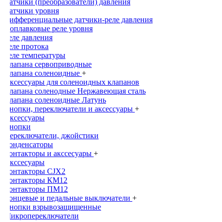
Датчики (преобразователи) давления
Датчики уровня
Дифференциальные датчики-реле давления
Поплавковые реле уровня
Реле давления
Реле протока
Реле температуры
Клапана сервоприводные
Клапана соленоидные
+
Аксессуары для соленоидных клапанов
Клапана соленодные Нержавеющая сталь
Клапана соленоидные Латунь
Кнопки, переключатели и аксессуары
+
Аксессуары
Кнопки
Переключатели, джойстики
Конденсаторы
Контакторы и акссесуары
+
Акссесуары
Контакторы CJX2
Контакторы КМ12
Контакторы ПМ12
Концевые и педальные выключатели
+
Кнопки взрывозащищенные
Микропереключатели