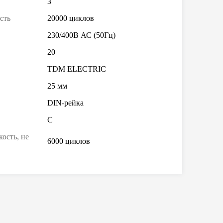
3
сть
20000 циклов
230/400В АС (50Гц)
20
TDM ELECTRIC
25 мм
DIN-рейка
C
ость, не
6000 циклов