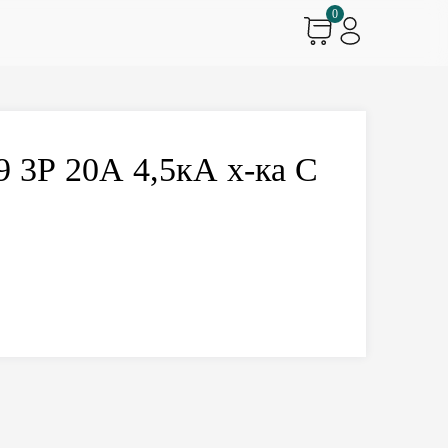
0
 3Р 20А 4,5кА х-ка С