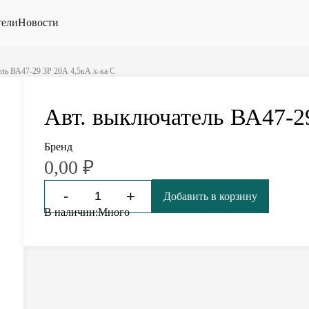
тели
Новости
ль ВА47-29 3Р 20А 4,5кА х-ка С
Авт. выключатель ВА47-29
Бренд
0,00
₽
-
+
Добавить в корзину
В наличии:
Много