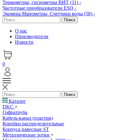
Термометры, гигрометры ВИТ
(31)
›
Частотные преобразователи ESQ
›
Экомера Манометры, Счетчики воды
(58)
›
Найти:
О нас
Производители
Новости
0
Найти:
Каталог
DKC
+
Гофратруба
Кабель-канал (пластик)
Коробки распределительные
Корпуса навесные ST
Металлические лотки
+