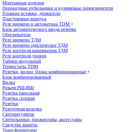
Монтажные изделия
Перекидные рубильники и кулачковые переключатели
Плавкие вставки, держатели
Пластиковые корпуса
Реле времени и автоматика TDM
+
Блок автоматического ввода резерва
Обогреватели
Реле времени ТДМ
Реле времени циклическое ТДМ
Реле контроля напряжения ТДМ
Реле контроля уровня
Таймер модульный
Термостаты TDM
Розетки, вилки, блоки комбинированные
+
Блок комбинированный
Вилка
Разьем РШ-ВШ
Розетка панельная
Розетка силовая
Розетки
Розеточная колодка
Светорегулятор
Светильники, прожекторы, аксессуары
Средства защиты
Трансформаторы