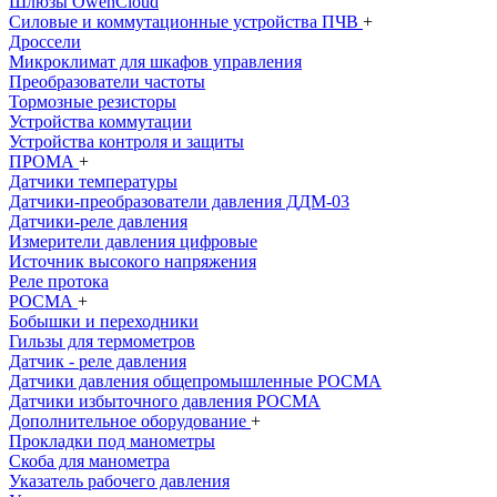
Шлюзы OwenCloud
Силовые и коммутационные устройства ПЧВ
+
Дроссели
Микроклимат для шкафов управления
Преобразователи частоты
Тормозные резисторы
Устройства коммутации
Устройства контроля и защиты
ПРОМА
+
Датчики температуры
Датчики-преобразователи давления ДДМ-03
Датчики-реле давления
Измерители давления цифровые
Источник высокого напряжения
Реле протока
РОСМА
+
Бобышки и переходники
Гильзы для термометров
Датчик - реле давления
Датчики давления общепромышленныe РОСМА
Датчики избыточного давления РОСМА
Дополнительное оборудование
+
Прокладки под манометры
Скоба для манометра
Указатель рабочего давления