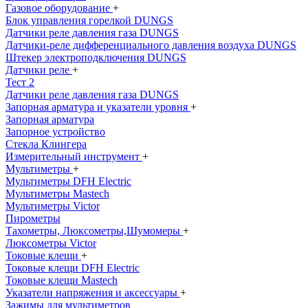
Газовое оборудование
+
Блок управления горелкой DUNGS
Датчики реле давления газа DUNGS
Датчики-реле дифференциального давления воздуха DUNGS
Штекер электроподключения DUNGS
Датчики реле
+
Тест 2
Датчики реле давления газа DUNGS
Запорная арматура и указатели уровня
+
Запорная арматура
Запорное устройство
Стекла Клингера
Измерительный инструмент
+
Мультиметры
+
Мультиметры DFH Electric
Мультиметры Mastech
Мультиметры Victor
Пирометры
Тахометры, Люксометры,Шумомеры
+
Люксометры Victor
Токовые клещи
+
Токовые клещи DFH Electric
Токовые клещи Mastech
Указатели напряжения и аксессуары
+
Зажимы для мультиметров