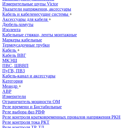
Измерительные щупы Victor
Указатели напряжения, аксессуары
Кабель и кабеленесущие системы
+
Аксессуары для кабеля
+
Дюбель-хомуты
Изолента
Кабельные стяжки, ленты монтажные
Маркеры кабельные
Термоусадочные трубки
Кабель
+
Кабель ВВГ
МКЭШ
ПВС, ШВВП
ПуГВ, ПВ3
Кабель-канал и аксессуары
Категория
Меандр
+
АВР
Измерители
Ограничитель мощности ОМ
Реле времени и Бистабильные
Реле выбора фаз РВФ
Реле контроля кратковременных провалов напряжения РКН
Реле контроля тока РКТ
Реле контроля ТР, ТД