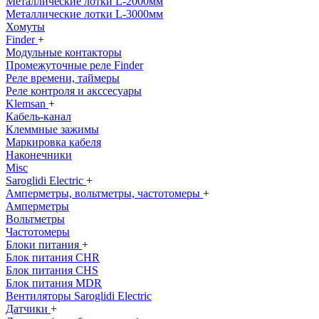
Металлические лотки L-2000мм
Металлические лотки L-3000мм
Хомуты
Finder
+
Модульные контакторы
Промежуточные реле Finder
Реле времени, таймеры
Реле контроля и акссесуары
Klemsan
+
Кабель-канал
Клеммные зажимы
Маркировка кабеля
Наконечники
Misc
Saroglidi Electric
+
Амперметры, вольтметры, частотомеры
+
Амперметры
Вольтметры
Частотомеры
Блоки питания
+
Блок питания CHR
Блок питания CHS
Блок питания MDR
Вентиляторы Saroglidi Electric
Датчики
+