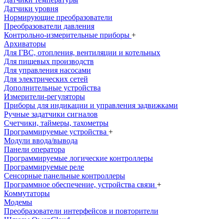
Датчики уровня
Нормирующие преобразователи
Преобразователи давления
Контрольно-измерительные приборы
+
Архиваторы
Для ГВС, отопления, вентиляции и котельных
Для пищевых производств
Для управления насосами
Для электрических сетей
Дополнительные устройства
Измерители-регуляторы
Приборы для индикации и управления задвижками
Ручные задатчики сигналов
Счетчики, таймеры, тахометры
Программируемые устройства
+
Модули ввода/вывода
Панели оператора
Программируемые логические контроллеры
Программируемые реле
Сенсорные панельные контроллеры
Программное обеспечение, устройства связи
+
Коммутаторы
Модемы
Преобразователи интерфейсов и повторители