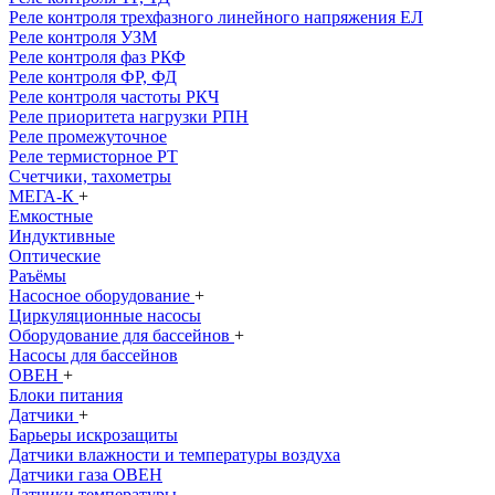
Реле контроля трехфазного линейного напряжения ЕЛ
Реле контроля УЗМ
Реле контроля фаз РКФ
Реле контроля ФР, ФД
Реле контроля частоты РКЧ
Реле приоритета нагрузки РПН
Реле промежуточное
Реле термисторное РТ
Счетчики, тахометры
МЕГА-К
+
Емкостные
Индуктивные
Оптические
Раъёмы
Насосное оборудование
+
Циркуляционные насосы
Оборудование для бассейнов
+
Насосы для бассейнов
ОВЕН
+
Блоки питания
Датчики
+
Барьеры искрозащиты
Датчики влажности и температуры воздуха
Датчики газа ОВЕН
Датчики температуры