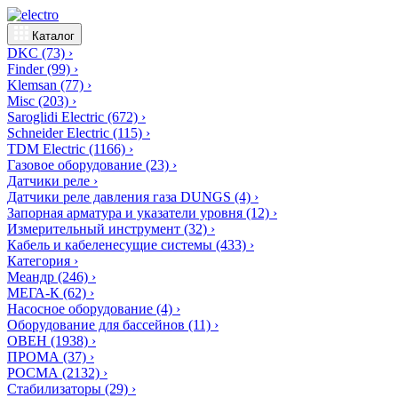
Каталог
DKC
(73)
›
Finder
(99)
›
Klemsan
(77)
›
Misc
(203)
›
Saroglidi Electric
(672)
›
Schneider Electric
(115)
›
TDM Electric
(1166)
›
Газовое оборудование
(23)
›
Датчики реле
›
Датчики реле давления газа DUNGS
(4)
›
Запорная арматура и указатели уровня
(12)
›
Измерительный инструмент
(32)
›
Кабель и кабеленесущие системы
(433)
›
Категория
›
Меандр
(246)
›
МЕГА-К
(62)
›
Насосное оборудование
(4)
›
Оборудование для бассейнов
(11)
›
ОВЕН
(1938)
›
ПРОМА
(37)
›
РОСМА
(2132)
›
Стабилизаторы
(29)
›