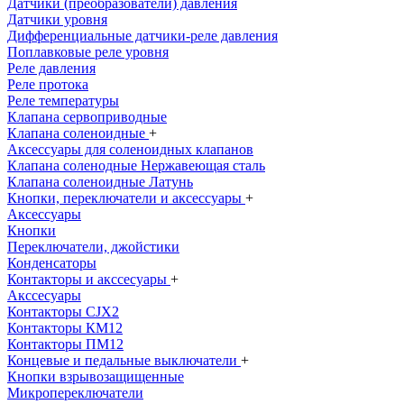
Датчики (преобразователи) давления
Датчики уровня
Дифференциальные датчики-реле давления
Поплавковые реле уровня
Реле давления
Реле протока
Реле температуры
Клапана сервоприводные
Клапана соленоидные
+
Аксессуары для соленоидных клапанов
Клапана соленодные Нержавеющая сталь
Клапана соленоидные Латунь
Кнопки, переключатели и аксессуары
+
Аксессуары
Кнопки
Переключатели, джойстики
Конденсаторы
Контакторы и акссесуары
+
Акссесуары
Контакторы CJX2
Контакторы КМ12
Контакторы ПМ12
Концевые и педальные выключатели
+
Кнопки взрывозащищенные
Микропереключатели