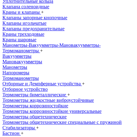
Уплотнительные кольца
Клапана соленоидные
Краны и клапаны
+
Клапаны запорные кнопочные
Клапаны игольчатые
Клапаны предохранительные
Краны трехходовые
Краны шаровые
Манометры-Вакуумметры-Мановакуумметры-
Термоманометры
+
Вакуумметры
Мановакуумметры
Манометры
Напоромеры
Термоманометры
Отборные и Демпферные устройства
+
Отборное устройство
Термометры биметаллические
+
Термометры жидкостные виброустойчивые
Термометры коррозиностойкие
Термометры коррозиностойкие универсальные
Термометры общетехнические
Термометры общетехнические специальные с пружиной
Стабилизаторы
+
Бастион
+