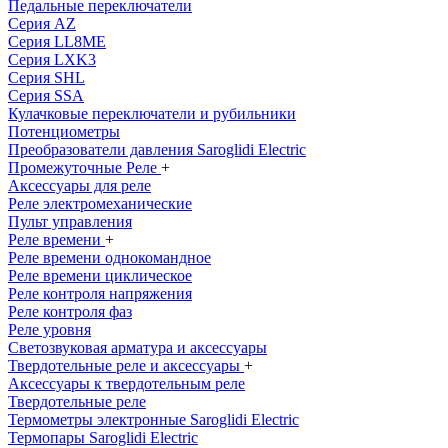
Педальные переключатели
Серия AZ
Серия LL8ME
Серия LXK3
Серия SHL
Серия SSA
Кулачковые переключатели и рубильники
Потенциометры
Преобразователи давления Saroglidi Electric
Промежуточные Реле
+
Аксессуары для реле
Реле электромеханические
Пульт управления
Реле времени
+
Реле времени однокомандное
Реле времени циклическое
Реле контроля напряжения
Реле контроля фаз
Реле уровня
Светозвуковая арматура и аксессуары
Твердотельные реле и аксессуары
+
Аксессуары к твердотельным реле
Твердотельные реле
Термометры электронные Saroglidi Electric
Термопары Saroglidi Electric