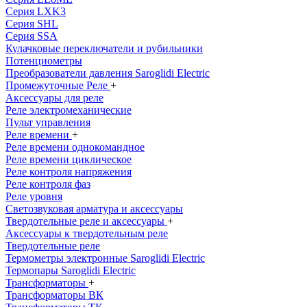
Серия LXK3
Серия SHL
Серия SSA
Кулачковые переключатели и рубильники
Потенциометры
Преобразователи давления Saroglidi Electric
Промежуточные Реле
+
Аксессуары для реле
Реле электромеханические
Пульт управления
Реле времени
+
Реле времени однокомандное
Реле времени циклическое
Реле контроля напряжения
Реле контроля фаз
Реле уровня
Светозвуковая арматура и аксессуары
Твердотельные реле и аксессуары
+
Аксессуары к твердотельным реле
Твердотельные реле
Термометры электронные Saroglidi Electric
Термопары Saroglidi Electric
Трансформаторы
+
Трансформаторы ВК