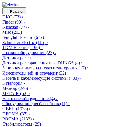
Каталог
DKC
(73)
›
Finder
(99)
›
Klemsan
(77)
›
Misc
(203)
›
Saroglidi Electric
(672)
›
Schneider Electric
(115)
›
TDM Electric
(1166)
›
Газовое оборудование
(23)
›
Датчики реле
›
Датчики реле давления газа DUNGS
(4)
›
Запорная арматура и указатели уровня
(12)
›
Измерительный инструмент
(32)
›
Кабель и кабеленесущие системы
(433)
›
Категория
›
Меандр
(246)
›
МЕГА-К
(62)
›
Насосное оборудование
(4)
›
Оборудование для бассейнов
(11)
›
ОВЕН
(1938)
›
ПРОМА
(37)
›
РОСМА
(2132)
›
Стабилизаторы
(29)
›