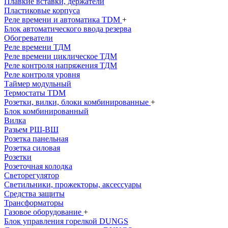
Плавкие вставки, держатели
Пластиковые корпуса
Реле времени и автоматика TDM
+
Блок автоматического ввода резерва
Обогреватели
Реле времени ТДМ
Реле времени циклическое ТДМ
Реле контроля напряжения ТДМ
Реле контроля уровня
Таймер модульный
Термостаты TDM
Розетки, вилки, блоки комбинированные
+
Блок комбинированный
Вилка
Разьем РШ-ВШ
Розетка панельная
Розетка силовая
Розетки
Розеточная колодка
Светорегулятор
Светильники, прожекторы, аксессуары
Средства защиты
Трансформаторы
Газовое оборудование
+
Блок управления горелкой DUNGS