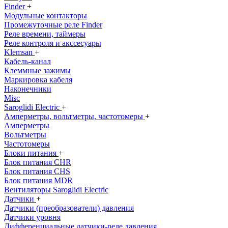
Finder
+
Модульные контакторы
Промежуточные реле Finder
Реле времени, таймеры
Реле контроля и акссесуары
Klemsan
+
Кабель-канал
Клеммные зажимы
Маркировка кабеля
Наконечники
Misc
Saroglidi Electric
+
Амперметры, вольтметры, частотомеры
+
Амперметры
Вольтметры
Частотомеры
Блоки питания
+
Блок питания CHR
Блок питания CHS
Блок питания MDR
Вентиляторы Saroglidi Electric
Датчики
+
Датчики (преобразователи) давления
Датчики уровня
Дифференциальные датчики-реле давления