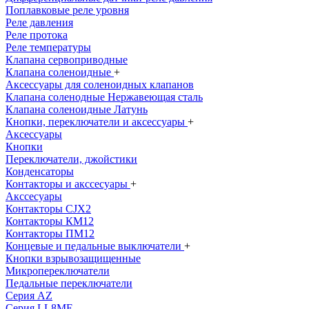
Поплавковые реле уровня
Реле давления
Реле протока
Реле температуры
Клапана сервоприводные
Клапана соленоидные
+
Аксессуары для соленоидных клапанов
Клапана соленодные Нержавеющая сталь
Клапана соленоидные Латунь
Кнопки, переключатели и аксессуары
+
Аксессуары
Кнопки
Переключатели, джойстики
Конденсаторы
Контакторы и акссесуары
+
Акссесуары
Контакторы CJX2
Контакторы КМ12
Контакторы ПМ12
Концевые и педальные выключатели
+
Кнопки взрывозащищенные
Микропереключатели
Педальные переключатели
Серия AZ
Серия LL8ME