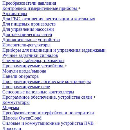
Преобразователи давления
Контрольно-измерительные приборы
+
Архиваторы
Для ГВС, отопления, вентиляции и котельных
Для пищевых производств
Для управления насосами
Для электрических сетей
Дополнительные устройства
Измерители-регуляторы
Приборы для индикации и управления задвижками
Ручные задатчики сигналов
Счетчики, таймеры, тахометры
Программируемые устройства
+
Модули ввода/вывода
Панели оператора
Программируемые логические контроллеры
Программируемые реле
Сенсорные панельные контроллеры
Программное обеспечение, устройства связи
+
Коммутаторы
Модемы
Преобразователи интерфейсов и повторители
Шлюзы OwenCloud
Силовые и коммутационные устройства ПЧВ
+
Дроссели