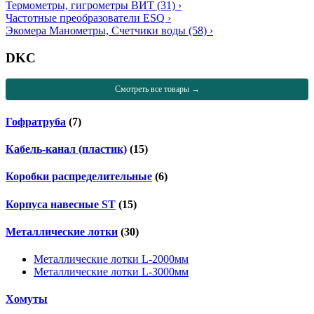
Термометры, гигрометры ВИТ
(31)
›
Частотные преобразователи ESQ
›
Экомера Манометры, Счетчики воды
(58)
›
DKC
Смотреть все товары →
Гофратруба
(7)
Кабель-канал (пластик)
(15)
Коробки распределительные
(6)
Корпуса навесные ST
(15)
Металлические лотки
(30)
Металлические лотки L-2000мм
Металлические лотки L-3000мм
Хомуты