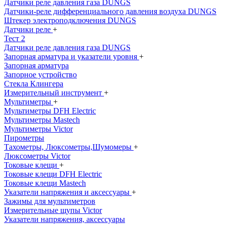
Датчики реле давления газа DUNGS
Датчики-реле дифференциального давления воздуха DUNGS
Штекер электроподключения DUNGS
Датчики реле
+
Тест 2
Датчики реле давления газа DUNGS
Запорная арматура и указатели уровня
+
Запорная арматура
Запорное устройство
Стекла Клингера
Измерительный инструмент
+
Мультиметры
+
Мультиметры DFH Electric
Мультиметры Mastech
Мультиметры Victor
Пирометры
Тахометры, Люксометры,Шумомеры
+
Люксометры Victor
Токовые клещи
+
Токовые клещи DFH Electric
Токовые клещи Mastech
Указатели напряжения и аксессуары
+
Зажимы для мультиметров
Измерительные щупы Victor
Указатели напряжения, аксессуары