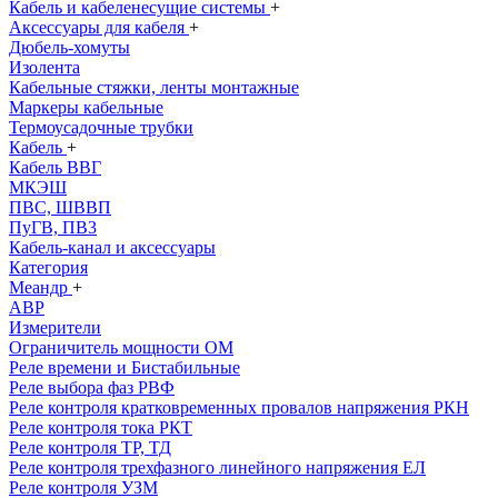
Кабель и кабеленесущие системы
+
Аксессуары для кабеля
+
Дюбель-хомуты
Изолента
Кабельные стяжки, ленты монтажные
Маркеры кабельные
Термоусадочные трубки
Кабель
+
Кабель ВВГ
МКЭШ
ПВС, ШВВП
ПуГВ, ПВ3
Кабель-канал и аксессуары
Категория
Меандр
+
АВР
Измерители
Ограничитель мощности ОМ
Реле времени и Бистабильные
Реле выбора фаз РВФ
Реле контроля кратковременных провалов напряжения РКН
Реле контроля тока РКТ
Реле контроля ТР, ТД
Реле контроля трехфазного линейного напряжения ЕЛ
Реле контроля УЗМ