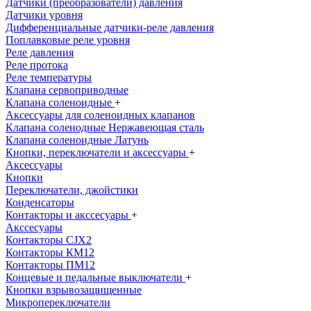
Датчики (преобразователи) давления
Датчики уровня
Дифференциальные датчики-реле давления
Поплавковые реле уровня
Реле давления
Реле протока
Реле температуры
Клапана сервоприводные
Клапана соленоидные
+
Аксессуары для соленоидных клапанов
Клапана соленодные Нержавеющая сталь
Клапана соленоидные Латунь
Кнопки, переключатели и аксессуары
+
Аксессуары
Кнопки
Переключатели, джойстики
Конденсаторы
Контакторы и акссесуары
+
Акссесуары
Контакторы CJX2
Контакторы КМ12
Контакторы ПМ12
Концевые и педальные выключатели
+
Кнопки взрывозащищенные
Микропереключатели