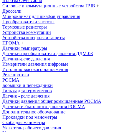
Шлюзы OwenCloud
Силовые и коммутационные устройства ПЧВ
+
Дроссели
Микроклимат для шкафов управления
Преобразователи частоты
Тормозные резисторы
Устройства коммутации
Устройства контроля и защиты
ПРОМА
+
Датчики температуры
Датчики-преобразователи давления ДДМ-03
Датчики-реле давления
Измерители давления цифровые
Источник высокого напряжения
Реле протока
РОСМА
+
Бобышки и переходники
Гильзы для термометров
Датчик - реле давления
Датчики давления общепромышленныe РОСМА
Датчики избыточного давления РОСМА
Дополнительное оборудование
+
Прокладки под манометры
Скоба для манометра
Указатель рабочего давления