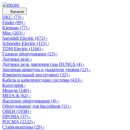
Каталог
DKC
(73)
›
Finder
(99)
›
Klemsan
(77)
›
Misc
(203)
›
Saroglidi Electric
(672)
›
Schneider Electric
(115)
›
TDM Electric
(1166)
›
Газовое оборудование
(23)
›
Датчики реле
›
Датчики реле давления газа DUNGS
(4)
›
Запорная арматура и указатели уровня
(12)
›
Измерительный инструмент
(32)
›
Кабель и кабеленесущие системы
(433)
›
Категория
›
Меандр
(246)
›
МЕГА-К
(62)
›
Насосное оборудование
(4)
›
Оборудование для бассейнов
(11)
›
ОВЕН
(1938)
›
ПРОМА
(37)
›
РОСМА
(2132)
›
Стабилизаторы
(29)
›