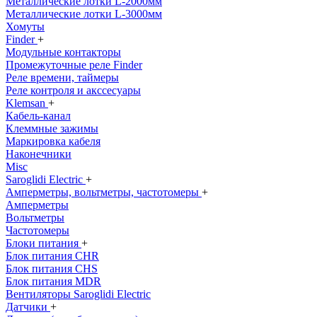
Металлические лотки L-2000мм
Металлические лотки L-3000мм
Хомуты
Finder
+
Модульные контакторы
Промежуточные реле Finder
Реле времени, таймеры
Реле контроля и акссесуары
Klemsan
+
Кабель-канал
Клеммные зажимы
Маркировка кабеля
Наконечники
Misc
Saroglidi Electric
+
Амперметры, вольтметры, частотомеры
+
Амперметры
Вольтметры
Частотомеры
Блоки питания
+
Блок питания CHR
Блок питания CHS
Блок питания MDR
Вентиляторы Saroglidi Electric
Датчики
+