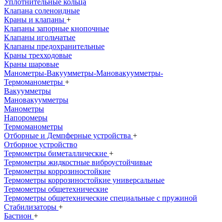
Уплотнительные кольца
Клапана соленоидные
Краны и клапаны
+
Клапаны запорные кнопочные
Клапаны игольчатые
Клапаны предохранительные
Краны трехходовые
Краны шаровые
Манометры-Вакуумметры-Мановакуумметры-
Термоманометры
+
Вакуумметры
Мановакуумметры
Манометры
Напоромеры
Термоманометры
Отборные и Демпферные устройства
+
Отборное устройство
Термометры биметаллические
+
Термометры жидкостные виброустойчивые
Термометры коррозиностойкие
Термометры коррозиностойкие универсальные
Термометры общетехнические
Термометры общетехнические специальные с пружиной
Стабилизаторы
+
Бастион
+