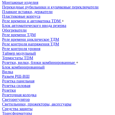
Монтажные изделия
Перекидные рубильники и кулачковые переключатели
Плавкие вставки, держатели
Пластиковые корпуса
Реле времени и автоматика TDM
+
Блок автоматического ввода резерва
Обогреватели
Реле времени ТДМ
Реле времени циклическое ТДМ
Реле контроля напряжения ТДМ
Реле контроля уровня
Таймер модульный
Термостаты TDM
Розетки, вилки, блоки комбинированные
+
Блок комбинированный
Вилка
Разьем РШ-ВШ
Розетка панельная
Розетка силовая
Розетки
Розеточная колодка
Светорегулятор
Светильники, прожекторы, аксессуары
Средства защиты
Трансформаторы