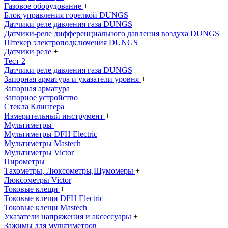
Газовое оборудование
+
Блок управления горелкой DUNGS
Датчики реле давления газа DUNGS
Датчики-реле дифференциального давления воздуха DUNGS
Штекер электроподключения DUNGS
Датчики реле
+
Тест 2
Датчики реле давления газа DUNGS
Запорная арматура и указатели уровня
+
Запорная арматура
Запорное устройство
Стекла Клингера
Измерительный инструмент
+
Мультиметры
+
Мультиметры DFH Electric
Мультиметры Mastech
Мультиметры Victor
Пирометры
Тахометры, Люксометры,Шумомеры
+
Люксометры Victor
Токовые клещи
+
Токовые клещи DFH Electric
Токовые клещи Mastech
Указатели напряжения и аксессуары
+
Зажимы для мультиметров