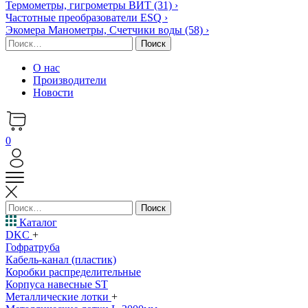
Термометры, гигрометры ВИТ
(31)
›
Частотные преобразователи ESQ
›
Экомера Манометры, Счетчики воды
(58)
›
Найти:
О нас
Производители
Новости
0
Найти:
Каталог
DKC
+
Гофратруба
Кабель-канал (пластик)
Коробки распределительные
Корпуса навесные ST
Металлические лотки
+