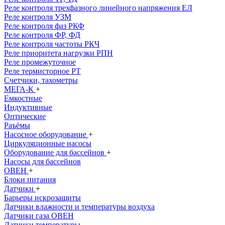
Реле контроля трехфазного линейного напряжения ЕЛ
Реле контроля УЗМ
Реле контроля фаз РКФ
Реле контроля ФР, ФД
Реле контроля частоты РКЧ
Реле приоритета нагрузки РПН
Реле промежуточное
Реле термисторное РТ
Счетчики, тахометры
МЕГА-К
+
Емкостные
Индуктивные
Оптические
Раъёмы
Насосное оборудование
+
Циркуляционные насосы
Оборудование для бассейнов
+
Насосы для бассейнов
ОВЕН
+
Блоки питания
Датчики
+
Барьеры искрозащиты
Датчики влажности и температуры воздуха
Датчики газа ОВЕН
Датчики температуры