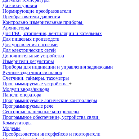
Датчики уровня
Нормирующие преобразователи
Преобразователи давления
Контрольно-измерительные приборы
+
Архиваторы
Для ГВС, отопления, вентиляции и котельных
Для пищевых производств
Для управления насосами
Для электрических сетей
Дополнительные устройства
Измерители-регуляторы
Приборы для индикации и управления задвижками
Ручные задатчики сигналов
Счетчики, таймеры, тахометры
Программируемые устройства
+
Модули ввода/вывода
Панели оператора
Программируемые логические контроллеры
Программируемые реле
Сенсорные панельные контроллеры
Программное обеспечение, устройства связи
+
Коммутаторы
Модемы
Преобразователи интерфейсов и повторители