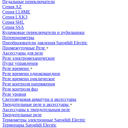
Педальные переключатели
Серия AZ
Серия LL8ME
Серия LXK3
Серия SHL
Серия SSA
Кулачковые переключатели и рубильники
Потенциометры
Преобразователи давления Saroglidi Electric
Промежуточные Реле
+
Аксессуары для реле
Реле электромеханические
Пульт управления
Реле времени
+
Реле времени однокомандное
Реле времени циклическое
Реле контроля напряжения
Реле контроля фаз
Реле уровня
Светозвуковая арматура и аксессуары
Твердотельные реле и аксессуары
+
Аксессуары к твердотельным реле
Твердотельные реле
Термометры электронные Saroglidi Electric
Термопары Saroglidi Electric