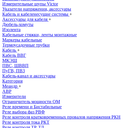
Измерительные щупы Victor
Указатели напряжения, аксессуары
Кабель и кабеленесущие системы
+
Аксессуары для кабеля
+
Дюбель-хомуты
Изолента
Кабельные стяжки, ленты монтажные
Маркеры кабельные
Термоусадочные трубки
Кабель
+
Кабель ВВГ
МКЭШ
ПВС, ШВВП
ПуГВ, ПВ3
Кабель-канал и аксессуары
Категория
Меандр
+
АВР
Измерители
Ограничитель мощности ОМ
Реле времени и Бистабильные
Реле выбора фаз РВФ
Реле контроля кратковременных провалов напряжения РКН
Реле контроля тока РКТ
Реле контроля ТР, ТД