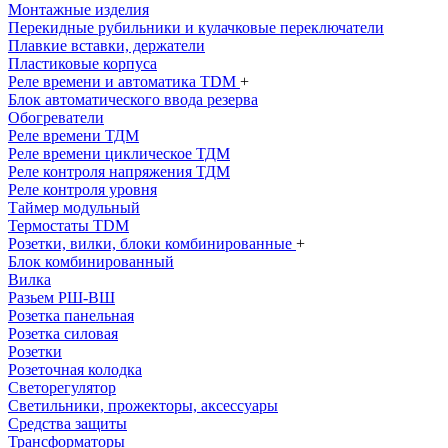
Монтажные изделия
Перекидные рубильники и кулачковые переключатели
Плавкие вставки, держатели
Пластиковые корпуса
Реле времени и автоматика TDM
+
Блок автоматического ввода резерва
Обогреватели
Реле времени ТДМ
Реле времени циклическое ТДМ
Реле контроля напряжения ТДМ
Реле контроля уровня
Таймер модульный
Термостаты TDM
Розетки, вилки, блоки комбинированные
+
Блок комбинированный
Вилка
Разьем РШ-ВШ
Розетка панельная
Розетка силовая
Розетки
Розеточная колодка
Светорегулятор
Светильники, прожекторы, аксессуары
Средства защиты
Трансформаторы