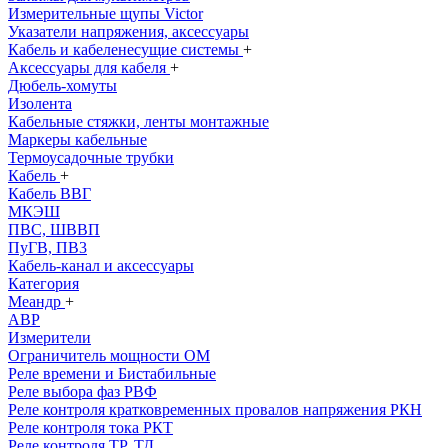
Измерительные щупы Victor
Указатели напряжения, аксессуары
Кабель и кабеленесущие системы
+
Аксессуары для кабеля
+
Дюбель-хомуты
Изолента
Кабельные стяжки, ленты монтажные
Маркеры кабельные
Термоусадочные трубки
Кабель
+
Кабель ВВГ
МКЭШ
ПВС, ШВВП
ПуГВ, ПВ3
Кабель-канал и аксессуары
Категория
Меандр
+
АВР
Измерители
Ограничитель мощности ОМ
Реле времени и Бистабильные
Реле выбора фаз РВФ
Реле контроля кратковременных провалов напряжения РКН
Реле контроля тока РКТ
Реле контроля ТР, ТД