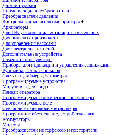
Датчики уровня
Нормирующие преобразователи
Преобразователи давления
Контрольно-измерительные приборы
+
Архиваторы
Для ГВС, отопления, вентиляции и котельных
Для пищевых производств
Для управления насосами
Для электрических сетей
Дополнительные устройства
Измерители-регуляторы
Приборы для индикации и управления задвижками
Ручные задатчики сигналов
Счетчики, таймеры, тахометры
Программируемые устройства
+
Модули ввода/вывода
Панели оператора
Программируемые логические контроллеры
Программируемые реле
Сенсорные панельные контроллеры
Программное обеспечение, устройства связи
+
Коммутаторы
Модемы
Преобразователи интерфейсов и повторители