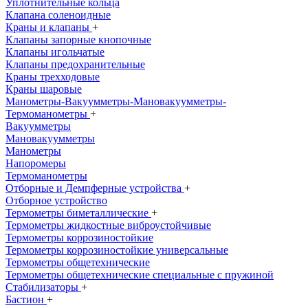
Уплотнительные кольца
Клапана соленоидные
Краны и клапаны
+
Клапаны запорные кнопочные
Клапаны игольчатые
Клапаны предохранительные
Краны трехходовые
Краны шаровые
Манометры-Вакуумметры-Мановакуумметры-
Термоманометры
+
Вакуумметры
Мановакуумметры
Манометры
Напоромеры
Термоманометры
Отборные и Демпферные устройства
+
Отборное устройство
Термометры биметаллические
+
Термометры жидкостные виброустойчивые
Термометры коррозиностойкие
Термометры коррозиностойкие универсальные
Термометры общетехнические
Термометры общетехнические специальные с пружиной
Стабилизаторы
+
Бастион
+