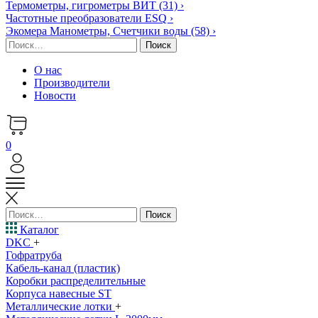
Термометры, гигрометры ВИТ
(31)
›
Частотные преобразователи ESQ
›
Экомера Манометры, Счетчики воды
(58)
›
Найти:
О нас
Производители
Новости
0
Найти:
Каталог
DKC
+
Гофратруба
Кабель-канал (пластик)
Коробки распределительные
Корпуса навесные ST
Металлические лотки
+