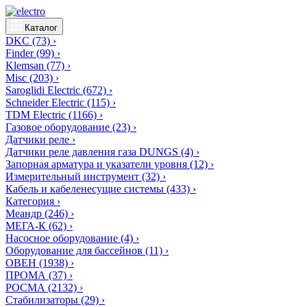
Каталог
DKC
(73)
›
Finder
(99)
›
Klemsan
(77)
›
Misc
(203)
›
Saroglidi Electric
(672)
›
Schneider Electric
(115)
›
TDM Electric
(1166)
›
Газовое оборудование
(23)
›
Датчики реле
›
Датчики реле давления газа DUNGS
(4)
›
Запорная арматура и указатели уровня
(12)
›
Измерительный инструмент
(32)
›
Кабель и кабеленесущие системы
(433)
›
Категория
›
Меандр
(246)
›
МЕГА-К
(62)
›
Насосное оборудование
(4)
›
Оборудование для бассейнов
(11)
›
ОВЕН
(1938)
›
ПРОМА
(37)
›
РОСМА
(2132)
›
Стабилизаторы
(29)
›