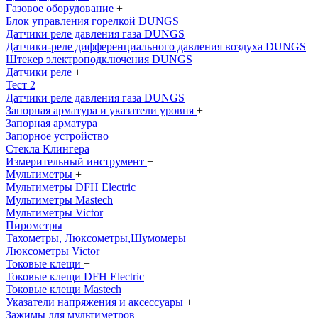
Газовое оборудование
+
Блок управления горелкой DUNGS
Датчики реле давления газа DUNGS
Датчики-реле дифференциального давления воздуха DUNGS
Штекер электроподключения DUNGS
Датчики реле
+
Тест 2
Датчики реле давления газа DUNGS
Запорная арматура и указатели уровня
+
Запорная арматура
Запорное устройство
Стекла Клингера
Измерительный инструмент
+
Мультиметры
+
Мультиметры DFH Electric
Мультиметры Mastech
Мультиметры Victor
Пирометры
Тахометры, Люксометры,Шумомеры
+
Люксометры Victor
Токовые клещи
+
Токовые клещи DFH Electric
Токовые клещи Mastech
Указатели напряжения и аксессуары
+
Зажимы для мультиметров