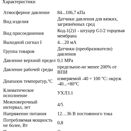
Характеристики
Атмосферное давление
84...106,7 кПа
Датчики давления для вязких,
Вид изделия
загрязнённых сред
Код-1(2)1 - штуцер G1/2 торцевая
Вид присоединения
мембрана
Выходной сигнал I
4…20 мА
Датчики (преобразователи)
Группа товаров
давления
Давление верхний предел
0,1 MPa
предельное-не менее 200% от
Давление рабочей среды
ВПИ
измеряемой -40 ÷ 100 °С: окруж
Диапазон температур,°С
-40...+80°С
Климатическое
УХЛ3.1
исполнение
Межповерочный
4/5
интервал, лет
Напряжение питания
12…36 В постоянного тока
Потребляемая мощность
0,8
не более, Вт