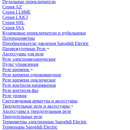
Педальные переключатели
Серия AZ
Серия LL8ME
Серия LXK3
Серия SHL
Серия SSA
Кулачковые переключатели и рубильники
Потенциометры
Преобразователи давления Saroglidi Electric
Промежуточные Реле
+
Аксессуары для реле
Реле электромеханические
Пульт управления
Реле времени
+
Реле времени однокомандное
Реле времени циклическое
Реле контроля напряжения
Реле контроля фаз
Реле уровня
Светозвуковая арматура и аксессуары
Твердотельные реле и аксессуары
+
Аксессуары к твердотельным реле
Твердотельные реле
Термометры электронные Saroglidi Electric
Термопары Saroglidi Electric