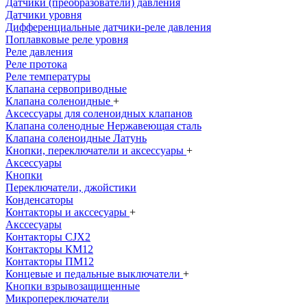
Датчики (преобразователи) давления
Датчики уровня
Дифференциальные датчики-реле давления
Поплавковые реле уровня
Реле давления
Реле протока
Реле температуры
Клапана сервоприводные
Клапана соленоидные
+
Аксессуары для соленоидных клапанов
Клапана соленодные Нержавеющая сталь
Клапана соленоидные Латунь
Кнопки, переключатели и аксессуары
+
Аксессуары
Кнопки
Переключатели, джойстики
Конденсаторы
Контакторы и акссесуары
+
Акссесуары
Контакторы CJX2
Контакторы КМ12
Контакторы ПМ12
Концевые и педальные выключатели
+
Кнопки взрывозащищенные
Микропереключатели