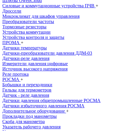
Шлюзы OwenCloud
Силовые и коммутационные устройства ПЧВ
+
Дроссели
Микроклимат для шкафов управления
Преобразователи частоты
Тормозные резисторы
Устройства коммутации
Устройства контроля и защиты
ПРОМА
+
Датчики температуры
Датчики-преобразователи давления ДДМ-03
Датчики-реле давления
Измерители давления цифровые
Источник высокого напряжения
Реле протока
РОСМА
+
Бобышки и переходники
Гильзы для термометров
Датчик - реле давления
Датчики давления общепромышленныe РОСМА
Датчики избыточного давления РОСМА
Дополнительное оборудование
+
Прокладки под манометры
Скоба для манометра
Указатель рабочего давления