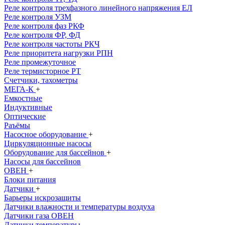
Реле контроля трехфазного линейного напряжения ЕЛ
Реле контроля УЗМ
Реле контроля фаз РКФ
Реле контроля ФР, ФД
Реле контроля частоты РКЧ
Реле приоритета нагрузки РПН
Реле промежуточное
Реле термисторное РТ
Счетчики, тахометры
МЕГА-К
+
Емкостные
Индуктивные
Оптические
Раъёмы
Насосное оборудование
+
Циркуляционные насосы
Оборудование для бассейнов
+
Насосы для бассейнов
ОВЕН
+
Блоки питания
Датчики
+
Барьеры искрозащиты
Датчики влажности и температуры воздуха
Датчики газа ОВЕН
Датчики температуры