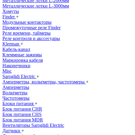
Металлические лотки L-2000мм
Металлические лотки L-3000мм
Хомуты
Finder
+
Модульные контакторы
Промежуточные реле Finder
Реле времени, таймеры
Реле контроля и акссесуары
Klemsan
+
Кабель-канал
Клеммные зажимы
Маркировка кабеля
Наконечники
Misc
Saroglidi Electric
+
Амперметры, вольтметры, частотомеры
+
Амперметры
Вольтметры
Частотомеры
Блоки питания
+
Блок питания CHR
Блок питания CHS
Блок питания MDR
Вентиляторы Saroglidi Electric
Датчики
+