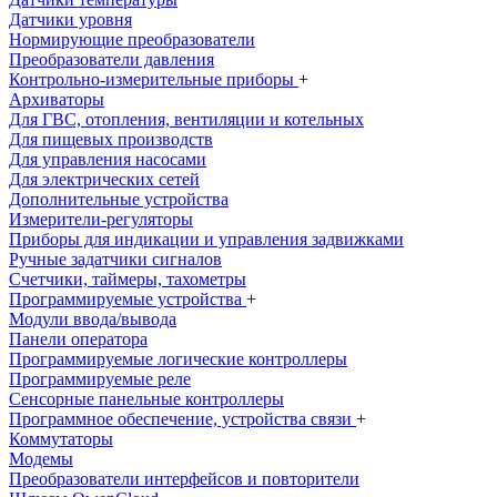
Датчики уровня
Нормирующие преобразователи
Преобразователи давления
Контрольно-измерительные приборы
+
Архиваторы
Для ГВС, отопления, вентиляции и котельных
Для пищевых производств
Для управления насосами
Для электрических сетей
Дополнительные устройства
Измерители-регуляторы
Приборы для индикации и управления задвижками
Ручные задатчики сигналов
Счетчики, таймеры, тахометры
Программируемые устройства
+
Модули ввода/вывода
Панели оператора
Программируемые логические контроллеры
Программируемые реле
Сенсорные панельные контроллеры
Программное обеспечение, устройства связи
+
Коммутаторы
Модемы
Преобразователи интерфейсов и повторители