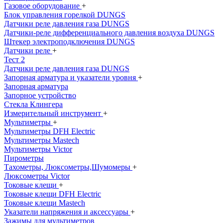
Газовое оборудование
+
Блок управления горелкой DUNGS
Датчики реле давления газа DUNGS
Датчики-реле дифференциального давления воздуха DUNGS
Штекер электроподключения DUNGS
Датчики реле
+
Тест 2
Датчики реле давления газа DUNGS
Запорная арматура и указатели уровня
+
Запорная арматура
Запорное устройство
Стекла Клингера
Измерительный инструмент
+
Мультиметры
+
Мультиметры DFH Electric
Мультиметры Mastech
Мультиметры Victor
Пирометры
Тахометры, Люксометры,Шумомеры
+
Люксометры Victor
Токовые клещи
+
Токовые клещи DFH Electric
Токовые клещи Mastech
Указатели напряжения и аксессуары
+
Зажимы для мультиметров