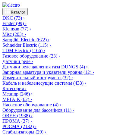
Каталог
DKC
(73)
›
Finder
(99)
›
Klemsan
(77)
›
Misc
(203)
›
Saroglidi Electric
(672)
›
Schneider Electric
(115)
›
TDM Electric
(1166)
›
Газовое оборудование
(23)
›
Датчики реле
›
Датчики реле давления газа DUNGS
(4)
›
Запорная арматура и указатели уровня
(12)
›
Измерительный инструмент
(32)
›
Кабель и кабеленесущие системы
(433)
›
Категория
›
Меандр
(246)
›
МЕГА-К
(62)
›
Насосное оборудование
(4)
›
Оборудование для бассейнов
(11)
›
ОВЕН
(1938)
›
ПРОМА
(37)
›
РОСМА
(2132)
›
Стабилизаторы
(29)
›