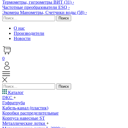
Термометры, гигрометры ВИТ
(31)
›
Частотные преобразователи ESQ
›
Экомера Манометры, Счетчики воды
(58)
›
Найти:
О нас
Производители
Новости
0
Найти:
Каталог
DKC
+
Гофратруба
Кабель-канал (пластик)
Коробки распределительные
Корпуса навесные ST
Металлические лотки
+