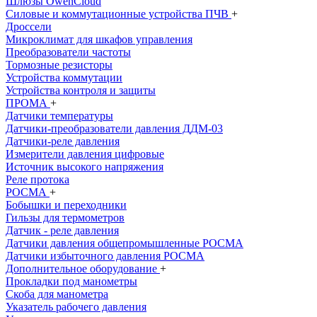
Шлюзы OwenCloud
Силовые и коммутационные устройства ПЧВ
+
Дроссели
Микроклимат для шкафов управления
Преобразователи частоты
Тормозные резисторы
Устройства коммутации
Устройства контроля и защиты
ПРОМА
+
Датчики температуры
Датчики-преобразователи давления ДДМ-03
Датчики-реле давления
Измерители давления цифровые
Источник высокого напряжения
Реле протока
РОСМА
+
Бобышки и переходники
Гильзы для термометров
Датчик - реле давления
Датчики давления общепромышленныe РОСМА
Датчики избыточного давления РОСМА
Дополнительное оборудование
+
Прокладки под манометры
Скоба для манометра
Указатель рабочего давления