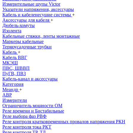
Измерительные щупы Victor
Указатели напряжения, аксессуары
Кабель и кабеленесущие системы
+
Аксессуары для кабеля
+
Дюбель-хомуты
Изолента
Кабельные стяжки, ленты монтажные
Маркеры кабельные
Термоусадочные трубки
Кабель
+
Кабель ВВГ
МКЭШ
ПВС, ШВВП
ПуГВ, ПВ3
Кабель-канал и аксессуары
Категория
Меандр
+
АВР
Измерители
Ограничитель мощности ОМ
Реле времени и Бистабильные
Реле выбора фаз РВФ
Реле контроля кратковременных провалов напряжения РКН
Реле контроля тока РКТ
Реле контроля ТР, ТД