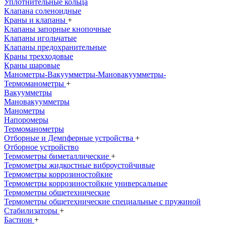
Уплотнительные кольца
Клапана соленоидные
Краны и клапаны
+
Клапаны запорные кнопочные
Клапаны игольчатые
Клапаны предохранительные
Краны трехходовые
Краны шаровые
Манометры-Вакуумметры-Мановакуумметры-
Термоманометры
+
Вакуумметры
Мановакуумметры
Манометры
Напоромеры
Термоманометры
Отборные и Демпферные устройства
+
Отборное устройство
Термометры биметаллические
+
Термометры жидкостные виброустойчивые
Термометры коррозиностойкие
Термометры коррозиностойкие универсальные
Термометры общетехнические
Термометры общетехнические специальные с пружиной
Стабилизаторы
+
Бастион
+