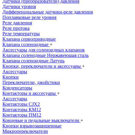
Датчики (преобразователи) давления
Датчики уровня
Дифференциальные датчики-реле давления
Поплавковые реле уровня
Реле давления
Реле протока
Реле температуры
Клапана сервоприводные
Клапана соленоидные
+
Аксессуары для соленоидных клапанов
Клапана соленодные Нержавеющая сталь
Клапана соленоидные Латунь
Кнопки, переключатели и аксессуары
+
Аксессуары
Кнопки
Переключатели, джойстики
Конденсаторы
Контакторы и акссесуары
+
Акссесуары
Контакторы CJX2
Контакторы КМ12
Контакторы ПМ12
Концевые и педальные выключатели
+
Кнопки взрывозащищенные
Микропереключатели