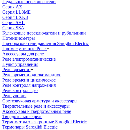
Педальные переключатели
Серия AZ
Серия LL8ME
Серия LXK3
Серия SHL
Серия SSA
Кулачковые переключатели и рубильники
Потенциометры
Преобразователи давления Saroglidi Electric
Промежуточные Реле
+
Аксессуары для реле
Реле электромеханические
Пульт управления
Реле времени
+
Реле времени однокомандное
Реле времени циклическое
Реле контроля напряжения
Реле контроля фаз
Реле уровня
Светозвуковая арматура и аксессуары
Твердотельные реле и аксессуары
+
Аксессуары к твердотельным реле
Твердотельные реле
Термометры электронные Saroglidi Electric
Термопары Saroglidi Electric