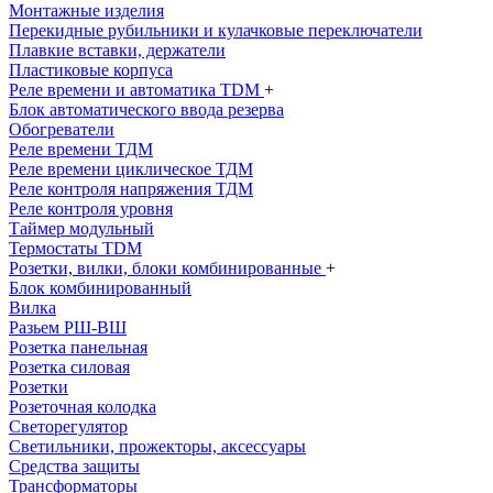
Монтажные изделия
Перекидные рубильники и кулачковые переключатели
Плавкие вставки, держатели
Пластиковые корпуса
Реле времени и автоматика TDM
+
Блок автоматического ввода резерва
Обогреватели
Реле времени ТДМ
Реле времени циклическое ТДМ
Реле контроля напряжения ТДМ
Реле контроля уровня
Таймер модульный
Термостаты TDM
Розетки, вилки, блоки комбинированные
+
Блок комбинированный
Вилка
Разьем РШ-ВШ
Розетка панельная
Розетка силовая
Розетки
Розеточная колодка
Светорегулятор
Светильники, прожекторы, аксессуары
Средства защиты
Трансформаторы