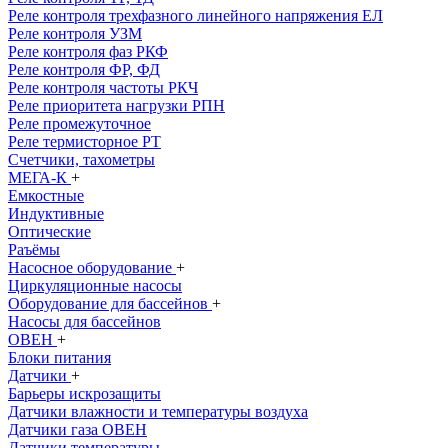
Реле контроля трехфазного линейного напряжения ЕЛ
Реле контроля УЗМ
Реле контроля фаз РКФ
Реле контроля ФР, ФД
Реле контроля частоты РКЧ
Реле приоритета нагрузки РПН
Реле промежуточное
Реле термисторное РТ
Счетчики, тахометры
МЕГА-К
+
Емкостные
Индуктивные
Оптические
Раъёмы
Насосное оборудование
+
Циркуляционные насосы
Оборудование для бассейнов
+
Насосы для бассейнов
ОВЕН
+
Блоки питания
Датчики
+
Барьеры искрозащиты
Датчики влажности и температуры воздуха
Датчики газа ОВЕН
Датчики температуры