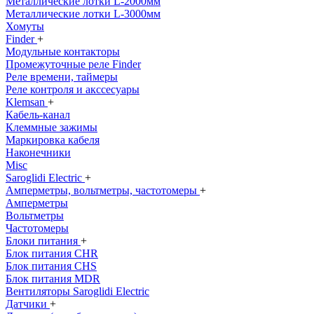
Металлические лотки L-2000мм
Металлические лотки L-3000мм
Хомуты
Finder
+
Модульные контакторы
Промежуточные реле Finder
Реле времени, таймеры
Реле контроля и акссесуары
Klemsan
+
Кабель-канал
Клеммные зажимы
Маркировка кабеля
Наконечники
Misc
Saroglidi Electric
+
Амперметры, вольтметры, частотомеры
+
Амперметры
Вольтметры
Частотомеры
Блоки питания
+
Блок питания CHR
Блок питания CHS
Блок питания MDR
Вентиляторы Saroglidi Electric
Датчики
+