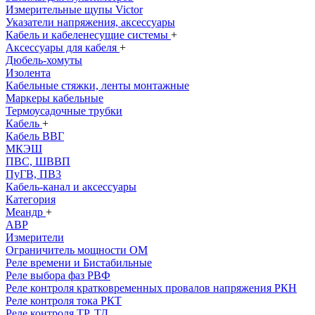
Измерительные щупы Victor
Указатели напряжения, аксессуары
Кабель и кабеленесущие системы
+
Аксессуары для кабеля
+
Дюбель-хомуты
Изолента
Кабельные стяжки, ленты монтажные
Маркеры кабельные
Термоусадочные трубки
Кабель
+
Кабель ВВГ
МКЭШ
ПВС, ШВВП
ПуГВ, ПВ3
Кабель-канал и аксессуары
Категория
Меандр
+
АВР
Измерители
Ограничитель мощности ОМ
Реле времени и Бистабильные
Реле выбора фаз РВФ
Реле контроля кратковременных провалов напряжения РКН
Реле контроля тока РКТ
Реле контроля ТР, ТД