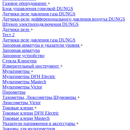
Газовое оборудование
+
Блок управления горелкой DUNGS
Датчики реле давления газа DUNGS
Датчики-реле дифференциального давления воздуха DUNGS
Штекер электроподключения DUNGS
Датчики реле
+
Тест 2
Датчики реле давления газа DUNGS
Запорная арматура и указатели уровня
+
Запорная арматура
Запорное устройство
Стекла Клингера
Измерительный инструмент
+
Мультиметры
+
Мультиметры DFH Electric
Мультиметры Mastech
Мультиметры Victor
Пирометры
Тахометры, Люксометры,Шумомеры
+
Люксометры Victor
Токовые клещи
+
Токовые клещи DFH Electric
Токовые клещи Mastech
Указатели напряжения и аксессуары
+
Зажимы для мультиметров