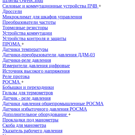
Шлюзы OwenCloud
Силовые и коммутационные устройства ПЧВ
+
Дроссели
Микроклимат для шкафов управления
Преобразователи частоты
Тормозные резисторы
Устройства коммутации
Устройства контроля и защиты
ПРОМА
+
Датчики температуры
Датчики-преобразователи давления ДДМ-03
Датчики-реле давления
Измерители давления цифровые
Источник высокого напряжения
Реле протока
РОСМА
+
Бобышки и переходники
Гильзы для термометров
Датчик - реле давления
Датчики давления общепромышленныe РОСМА
Датчики избыточного давления РОСМА
Дополнительное оборудование
+
Прокладки под манометры
Скоба для манометра
Указатель рабочего давления