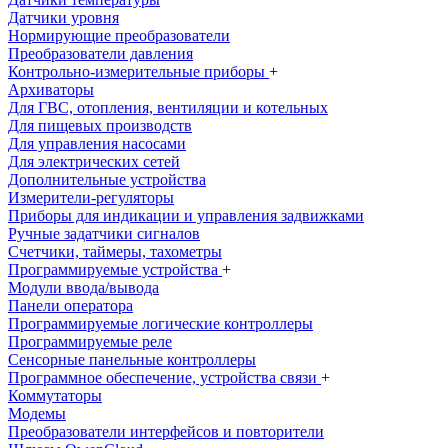
Датчики уровня
Нормирующие преобразователи
Преобразователи давления
Контрольно-измерительные приборы
+
Архиваторы
Для ГВС, отопления, вентиляции и котельных
Для пищевых производств
Для управления насосами
Для электрических сетей
Дополнительные устройства
Измерители-регуляторы
Приборы для индикации и управления задвижками
Ручные задатчики сигналов
Счетчики, таймеры, тахометры
Программируемые устройства
+
Модули ввода/вывода
Панели оператора
Программируемые логические контроллеры
Программируемые реле
Сенсорные панельные контроллеры
Программное обеспечение, устройства связи
+
Коммутаторы
Модемы
Преобразователи интерфейсов и повторители