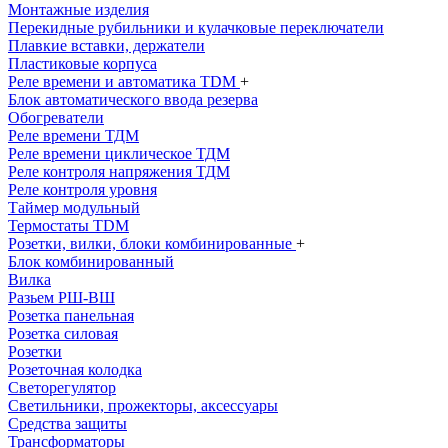
Монтажные изделия
Перекидные рубильники и кулачковые переключатели
Плавкие вставки, держатели
Пластиковые корпуса
Реле времени и автоматика TDM
+
Блок автоматического ввода резерва
Обогреватели
Реле времени ТДМ
Реле времени циклическое ТДМ
Реле контроля напряжения ТДМ
Реле контроля уровня
Таймер модульный
Термостаты TDM
Розетки, вилки, блоки комбинированные
+
Блок комбинированный
Вилка
Разьем РШ-ВШ
Розетка панельная
Розетка силовая
Розетки
Розеточная колодка
Светорегулятор
Светильники, прожекторы, аксессуары
Средства защиты
Трансформаторы