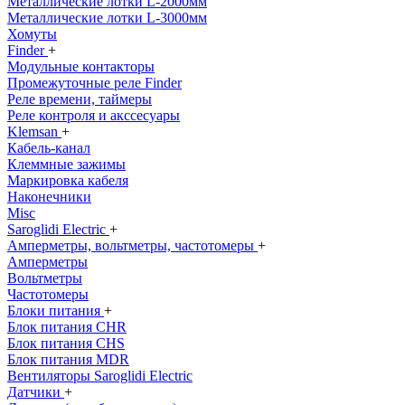
Металлические лотки L-2000мм
Металлические лотки L-3000мм
Хомуты
Finder
+
Модульные контакторы
Промежуточные реле Finder
Реле времени, таймеры
Реле контроля и акссесуары
Klemsan
+
Кабель-канал
Клеммные зажимы
Маркировка кабеля
Наконечники
Misc
Saroglidi Electric
+
Амперметры, вольтметры, частотомеры
+
Амперметры
Вольтметры
Частотомеры
Блоки питания
+
Блок питания CHR
Блок питания CHS
Блок питания MDR
Вентиляторы Saroglidi Electric
Датчики
+