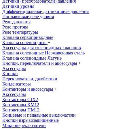
Датчики (преобразователи) давления
Датчики уровня
Дифференциальные датчики-реле давления
Поплавковые реле уровня
Реле давления
Реле протока
Реле температуры
Клапана сервоприводные
Клапана соленоидные
+
Аксессуары для соленоидных клапанов
Клапана соленодные Нержавеющая сталь
Клапана соленоидные Латунь
Кнопки, переключатели и аксессуары
+
Аксессуары
Кнопки
Переключатели, джойстики
Конденсаторы
Контакторы и акссесуары
+
Акссесуары
Контакторы CJX2
Контакторы КМ12
Контакторы ПМ12
Концевые и педальные выключатели
+
Кнопки взрывозащищенные
Микропереключатели