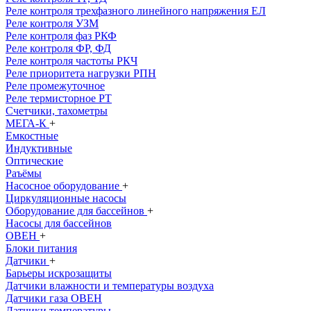
Реле контроля трехфазного линейного напряжения ЕЛ
Реле контроля УЗМ
Реле контроля фаз РКФ
Реле контроля ФР, ФД
Реле контроля частоты РКЧ
Реле приоритета нагрузки РПН
Реле промежуточное
Реле термисторное РТ
Счетчики, тахометры
МЕГА-К
+
Емкостные
Индуктивные
Оптические
Раъёмы
Насосное оборудование
+
Циркуляционные насосы
Оборудование для бассейнов
+
Насосы для бассейнов
ОВЕН
+
Блоки питания
Датчики
+
Барьеры искрозащиты
Датчики влажности и температуры воздуха
Датчики газа ОВЕН
Датчики температуры