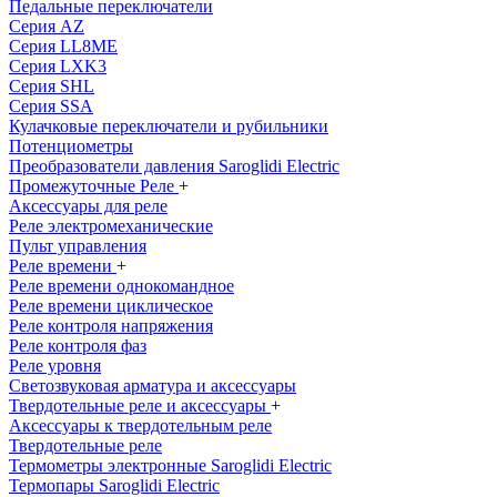
Педальные переключатели
Серия AZ
Серия LL8ME
Серия LXK3
Серия SHL
Серия SSA
Кулачковые переключатели и рубильники
Потенциометры
Преобразователи давления Saroglidi Electric
Промежуточные Реле
+
Аксессуары для реле
Реле электромеханические
Пульт управления
Реле времени
+
Реле времени однокомандное
Реле времени циклическое
Реле контроля напряжения
Реле контроля фаз
Реле уровня
Светозвуковая арматура и аксессуары
Твердотельные реле и аксессуары
+
Аксессуары к твердотельным реле
Твердотельные реле
Термометры электронные Saroglidi Electric
Термопары Saroglidi Electric