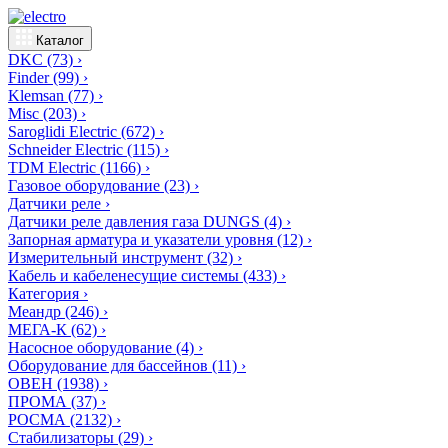
Каталог
DKC
(73)
›
Finder
(99)
›
Klemsan
(77)
›
Misc
(203)
›
Saroglidi Electric
(672)
›
Schneider Electric
(115)
›
TDM Electric
(1166)
›
Газовое оборудование
(23)
›
Датчики реле
›
Датчики реле давления газа DUNGS
(4)
›
Запорная арматура и указатели уровня
(12)
›
Измерительный инструмент
(32)
›
Кабель и кабеленесущие системы
(433)
›
Категория
›
Меандр
(246)
›
МЕГА-К
(62)
›
Насосное оборудование
(4)
›
Оборудование для бассейнов
(11)
›
ОВЕН
(1938)
›
ПРОМА
(37)
›
РОСМА
(2132)
›
Стабилизаторы
(29)
›