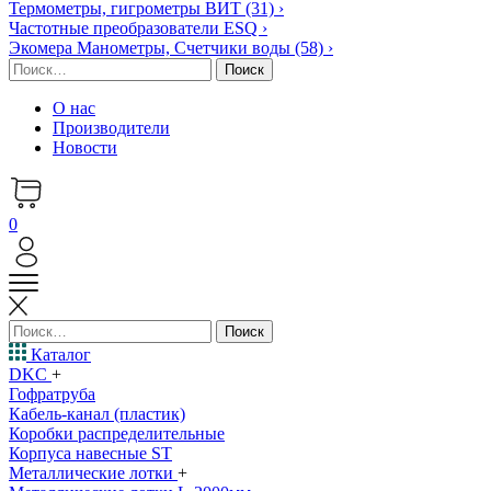
Термометры, гигрометры ВИТ
(31)
›
Частотные преобразователи ESQ
›
Экомера Манометры, Счетчики воды
(58)
›
Найти:
О нас
Производители
Новости
0
Найти:
Каталог
DKC
+
Гофратруба
Кабель-канал (пластик)
Коробки распределительные
Корпуса навесные ST
Металлические лотки
+