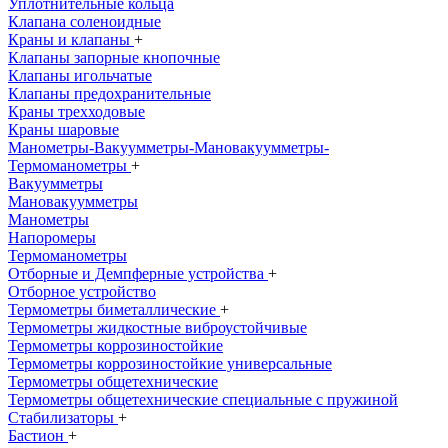
Уплотнительные кольца
Клапана соленоидные
Краны и клапаны
+
Клапаны запорные кнопочные
Клапаны игольчатые
Клапаны предохранительные
Краны трехходовые
Краны шаровые
Манометры-Вакуумметры-Мановакуумметры-
Термоманометры
+
Вакуумметры
Мановакуумметры
Манометры
Напоромеры
Термоманометры
Отборные и Демпферные устройства
+
Отборное устройство
Термометры биметаллические
+
Термометры жидкостные виброустойчивые
Термометры коррозиностойкие
Термометры коррозиностойкие универсальные
Термометры общетехнические
Термометры общетехнические специальные с пружиной
Стабилизаторы
+
Бастион
+