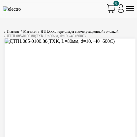
0
Главная
Магазин
ДТПХхх5 термопары с коммутационной головкой
ДТПL085-0100.80(ТХК, L=80мм, d=10, -40+600С)