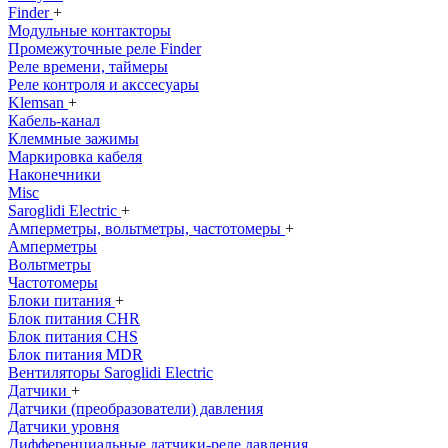
Finder
+
Модульные контакторы
Промежуточные реле Finder
Реле времени, таймеры
Реле контроля и акссесуары
Klemsan
+
Кабель-канал
Клеммные зажимы
Маркировка кабеля
Наконечники
Misc
Saroglidi Electric
+
Амперметры, вольтметры, частотомеры
+
Амперметры
Вольтметры
Частотомеры
Блоки питания
+
Блок питания CHR
Блок питания CHS
Блок питания MDR
Вентиляторы Saroglidi Electric
Датчики
+
Датчики (преобразователи) давления
Датчики уровня
Дифференциальные датчики-реле давления