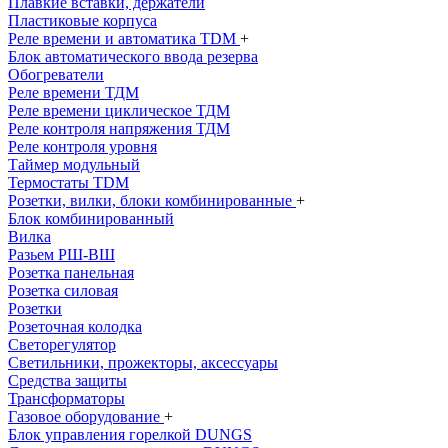
Плавкие вставки, держатели
Пластиковые корпуса
Реле времени и автоматика TDM
+
Блок автоматического ввода резерва
Обогреватели
Реле времени ТДМ
Реле времени циклическое ТДМ
Реле контроля напряжения ТДМ
Реле контроля уровня
Таймер модульный
Термостаты TDM
Розетки, вилки, блоки комбинированные
+
Блок комбинированный
Вилка
Разьем РШ-ВШ
Розетка панельная
Розетка силовая
Розетки
Розеточная колодка
Светорегулятор
Светильники, прожекторы, аксессуары
Средства защиты
Трансформаторы
Газовое оборудование
+
Блок управления горелкой DUNGS