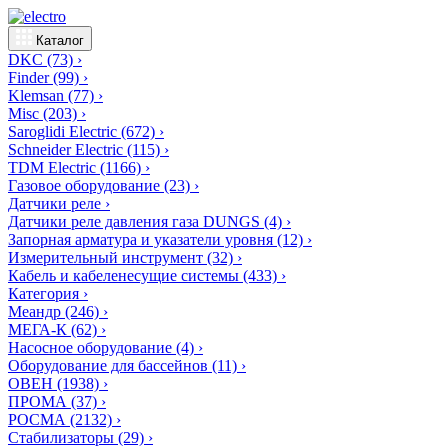
Каталог
DKC
(73)
›
Finder
(99)
›
Klemsan
(77)
›
Misc
(203)
›
Saroglidi Electric
(672)
›
Schneider Electric
(115)
›
TDM Electric
(1166)
›
Газовое оборудование
(23)
›
Датчики реле
›
Датчики реле давления газа DUNGS
(4)
›
Запорная арматура и указатели уровня
(12)
›
Измерительный инструмент
(32)
›
Кабель и кабеленесущие системы
(433)
›
Категория
›
Меандр
(246)
›
МЕГА-К
(62)
›
Насосное оборудование
(4)
›
Оборудование для бассейнов
(11)
›
ОВЕН
(1938)
›
ПРОМА
(37)
›
РОСМА
(2132)
›
Стабилизаторы
(29)
›