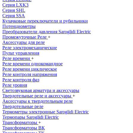
Серия LXK3
Серия SHL
Серия SSA
Кулачковые переключатели и рубильники
Потенциометры
Преобразователи давления Saroglidi Electric
Промежуточные Реле
+
Аксессуары для реле
Реле электромеханические
Пульт управления
Реле времени
+
Реле времени однокомандное
Реле времени циклическое
Реле контроля напряжения
Реле контроля фаз
Реле уровня
Светозвуковая арматура и аксессуары
Твердотельные реле и аксессуары
+
Аксессуары к твердотельным реле
Твердотельные реле
Термометры электронные Saroglidi Electric
Термопары Saroglidi Electric
Трансформаторы
+
Трансформаторы ВК