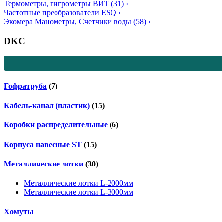
Термометры, гигрометры ВИТ
(31)
›
Частотные преобразователи ESQ
›
Экомера Манометры, Счетчики воды
(58)
›
DKC
Гофратруба
(7)
Кабель-канал (пластик)
(15)
Коробки распределительные
(6)
Корпуса навесные ST
(15)
Металлические лотки
(30)
Металлические лотки L-2000мм
Металлические лотки L-3000мм
Хомуты