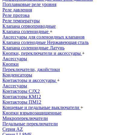
Поплавковые реле уровня
Реле давления
Реле протока
Реле температуры
Клапана сервоприводные
Клапана соленоидные
+
Аксессуары для соленоидных клапанов
Клапана соленодные Нержавеющая сталь
Клапана соленоидные Латунь
Кнопки, переключатели и аксессуары
+
Аксессуары
Кнопки
Переключатели, джойстики
Конденсаторы
Контакторы и акссесуары
+
Акссесуары
Контакторы CJX2
Контакторы КМ12
Контакторы ПМ12
Концевые и педальные выключатели
+
Кнопки взрывозащищенные
Микропереключатели
Педальные переключатели
Серия AZ
Серия LL8ME