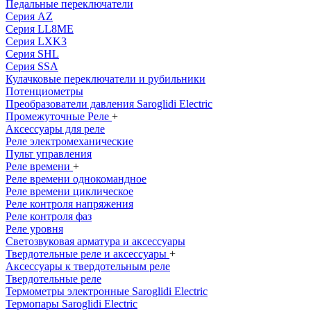
Педальные переключатели
Серия AZ
Серия LL8ME
Серия LXK3
Серия SHL
Серия SSA
Кулачковые переключатели и рубильники
Потенциометры
Преобразователи давления Saroglidi Electric
Промежуточные Реле
+
Аксессуары для реле
Реле электромеханические
Пульт управления
Реле времени
+
Реле времени однокомандное
Реле времени циклическое
Реле контроля напряжения
Реле контроля фаз
Реле уровня
Светозвуковая арматура и аксессуары
Твердотельные реле и аксессуары
+
Аксессуары к твердотельным реле
Твердотельные реле
Термометры электронные Saroglidi Electric
Термопары Saroglidi Electric