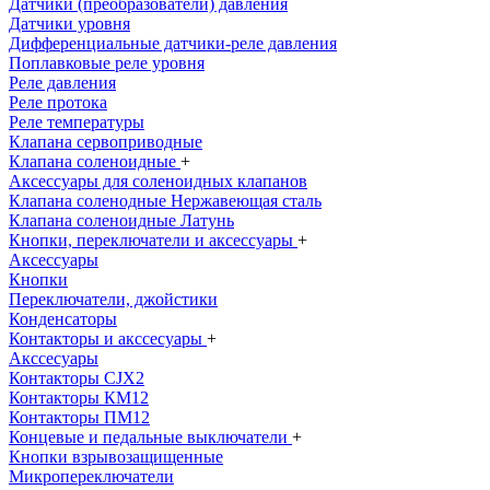
Датчики (преобразователи) давления
Датчики уровня
Дифференциальные датчики-реле давления
Поплавковые реле уровня
Реле давления
Реле протока
Реле температуры
Клапана сервоприводные
Клапана соленоидные
+
Аксессуары для соленоидных клапанов
Клапана соленодные Нержавеющая сталь
Клапана соленоидные Латунь
Кнопки, переключатели и аксессуары
+
Аксессуары
Кнопки
Переключатели, джойстики
Конденсаторы
Контакторы и акссесуары
+
Акссесуары
Контакторы CJX2
Контакторы КМ12
Контакторы ПМ12
Концевые и педальные выключатели
+
Кнопки взрывозащищенные
Микропереключатели