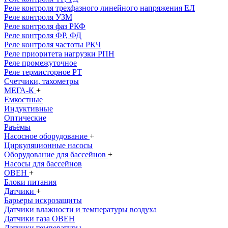
Реле контроля трехфазного линейного напряжения ЕЛ
Реле контроля УЗМ
Реле контроля фаз РКФ
Реле контроля ФР, ФД
Реле контроля частоты РКЧ
Реле приоритета нагрузки РПН
Реле промежуточное
Реле термисторное РТ
Счетчики, тахометры
МЕГА-К
+
Емкостные
Индуктивные
Оптические
Раъёмы
Насосное оборудование
+
Циркуляционные насосы
Оборудование для бассейнов
+
Насосы для бассейнов
ОВЕН
+
Блоки питания
Датчики
+
Барьеры искрозащиты
Датчики влажности и температуры воздуха
Датчики газа ОВЕН
Датчики температуры