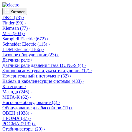
Каталог
DKC
(73)
›
Finder
(99)
›
Klemsan
(77)
›
Misc
(203)
›
Saroglidi Electric
(672)
›
Schneider Electric
(115)
›
TDM Electric
(1166)
›
Газовое оборудование
(23)
›
Датчики реле
›
Датчики реле давления газа DUNGS
(4)
›
Запорная арматура и указатели уровня
(12)
›
Измерительный инструмент
(32)
›
Кабель и кабеленесущие системы
(433)
›
Категория
›
Меандр
(246)
›
МЕГА-К
(62)
›
Насосное оборудование
(4)
›
Оборудование для бассейнов
(11)
›
ОВЕН
(1938)
›
ПРОМА
(37)
›
РОСМА
(2132)
›
Стабилизаторы
(29)
›