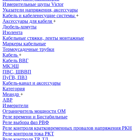
Измерительные щупы Victor
Указатели напряжения, аксессуары
Кабель и кабеленесущие системы
+
Аксессуары для кабеля
+
Дюбель-хомуты
Изолента
Кабельные стяжки, ленты монтажные
Маркеры кабельные
Термоусадочные трубки
Кабель
+
Кабель ВВГ
МКЭШ
ПВС, ШВВП
ПуГВ, ПВ3
Кабель-канал и аксессуары
Категория
Меандр
+
АВР
Измерители
Ограничитель мощности ОМ
Реле времени и Бистабильные
Реле выбора фаз РВФ
Реле контроля кратковременных провалов напряжения РКН
Реле контроля тока РКТ
Реле контроля ТР, ТД