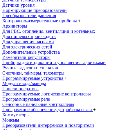
Датчики уровня
Нормирующие преобразователи
Преобразователи давления
Контрольно-измерительные приборы
+
Архиваторы
Для ГВС, отопления, вентиляции и котельных
Для пищевых производств
Для управления насосами
Для электрических сетей
Дополнительные устройства
Измерители-регуляторы
Приборы для индикации и управления задвижками
Ручные задатчики сигналов
Счетчики, таймеры, тахометры
Программируемые устройства
+
Модули ввода/вывода
Панели оператора
Программируемые логические контроллеры
Программируемые реле
Сенсорные панельные контроллеры
Программное обеспечение, устройства связи
+
Коммутаторы
Модемы
Преобразователи интерфейсов и повторители