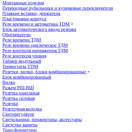
Монтажные изделия
Перекидные рубильники и кулачковые переключатели
Плавкие вставки, держатели
Пластиковые корпуса
Реле времени и автоматика TDM
+
Блок автоматического ввода резерва
Обогреватели
Реле времени ТДМ
Реле времени циклическое ТДМ
Реле контроля напряжения ТДМ
Реле контроля уровня
Таймер модульный
Термостаты TDM
Розетки, вилки, блоки комбинированные
+
Блок комбинированный
Вилка
Разьем РШ-ВШ
Розетка панельная
Розетка силовая
Розетки
Розеточная колодка
Светорегулятор
Светильники, прожекторы, аксессуары
Средства защиты
Трансформаторы