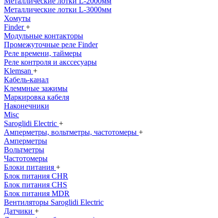
Металлические лотки L-2000мм
Металлические лотки L-3000мм
Хомуты
Finder
+
Модульные контакторы
Промежуточные реле Finder
Реле времени, таймеры
Реле контроля и акссесуары
Klemsan
+
Кабель-канал
Клеммные зажимы
Маркировка кабеля
Наконечники
Misc
Saroglidi Electric
+
Амперметры, вольтметры, частотомеры
+
Амперметры
Вольтметры
Частотомеры
Блоки питания
+
Блок питания CHR
Блок питания CHS
Блок питания MDR
Вентиляторы Saroglidi Electric
Датчики
+