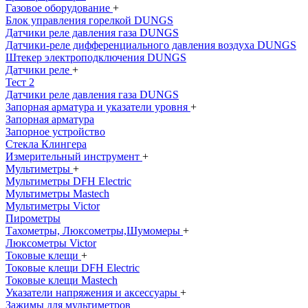
Газовое оборудование
+
Блок управления горелкой DUNGS
Датчики реле давления газа DUNGS
Датчики-реле дифференциального давления воздуха DUNGS
Штекер электроподключения DUNGS
Датчики реле
+
Тест 2
Датчики реле давления газа DUNGS
Запорная арматура и указатели уровня
+
Запорная арматура
Запорное устройство
Стекла Клингера
Измерительный инструмент
+
Мультиметры
+
Мультиметры DFH Electric
Мультиметры Mastech
Мультиметры Victor
Пирометры
Тахометры, Люксометры,Шумомеры
+
Люксометры Victor
Токовые клещи
+
Токовые клещи DFH Electric
Токовые клещи Mastech
Указатели напряжения и аксессуары
+
Зажимы для мультиметров