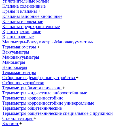
Уплотнительные кольца
Клапана соленоидные
Краны и клапаны
+
Клапаны запорные кнопочные
Клапаны игольчатые
Клапаны предохранительные
Краны трехходовые
Краны шаровые
Манометры-Вакуумметры-Мановакуумметры-
Термоманометры
+
Вакуумметры
Мановакуумметры
Манометры
Напоромеры
Термоманометры
Отборные и Демпферные устройства
+
Отборное устройство
Термометры биметаллические
+
Термометры жидкостные виброустойчивые
Термометры коррозиностойкие
Термометры коррозиностойкие универсальные
Термометры общетехнические
Термометры общетехнические специальные с пружиной
Стабилизаторы
+
Бастион
+