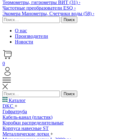
Термометры, гигрометры ВИТ
(31)
›
Частотные преобразователи ESQ
›
Экомера Манометры, Счетчики воды
(58)
›
Найти:
О нас
Производители
Новости
0
Найти:
Каталог
DKC
+
Гофратруба
Кабель-канал (пластик)
Коробки распределительные
Корпуса навесные ST
Металлические лотки
+