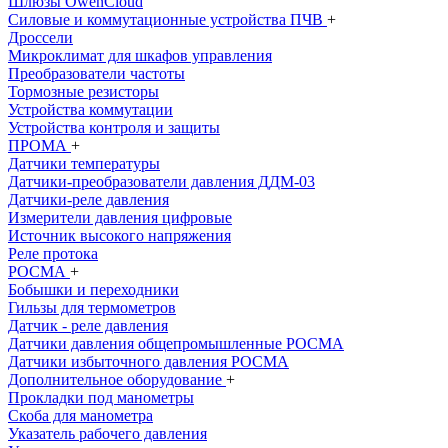
Шлюзы OwenCloud
Силовые и коммутационные устройства ПЧВ
+
Дроссели
Микроклимат для шкафов управления
Преобразователи частоты
Тормозные резисторы
Устройства коммутации
Устройства контроля и защиты
ПРОМА
+
Датчики температуры
Датчики-преобразователи давления ДДМ-03
Датчики-реле давления
Измерители давления цифровые
Источник высокого напряжения
Реле протока
РОСМА
+
Бобышки и переходники
Гильзы для термометров
Датчик - реле давления
Датчики давления общепромышленныe РОСМА
Датчики избыточного давления РОСМА
Дополнительное оборудование
+
Прокладки под манометры
Скоба для манометра
Указатель рабочего давления